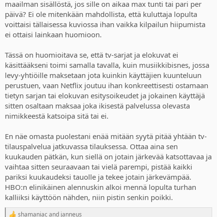
maailman sisällöstä, jos sille on aikaa max tunti tai pari per
päivä? Ei ole mitenkään mahdollista, että kuluttaja lopulta
voittaisi tällaisessa kuviossa ihan vaikka kilpailun hiipumista
ei ottaisi lainkaan huomioon.
Tässä on huomioitava se, että tv-sarjat ja elokuvat ei
käsittääkseni toimi samalla tavalla, kuin musiikkibisnes, jossa
levy-yhtiöille maksetaan jota kuinkin käyttäjien kuunteluun
perustuen, vaan Netflix joutuu ihan konkreettisesti ostamaan
tietyn sarjan tai elokuvan esitysoikeudet ja jokainen käyttäjä
sitten osaltaan maksaa joka ikisestä palvelussa olevasta
nimikkeestä katsoipa sitä tai ei.
En näe omasta puolestani enää mitään syytä pitää yhtään tv-
tilauspalvelua jatkuvassa tilauksessa. Ottaa aina sen
kuukauden pätkän, kun siellä on jotain järkevää katsottavaa ja
vaihtaa sitten seuraavaan tai vielä parempi, pistää kaikki
pariksi kuukaudeksi tauolle ja tekee jotain järkevämpää.
HBO:n elinikäinen alennuskin alkoi mennä lopulta turhan
kalliiksi käyttöön nähden, niin pistin senkin poikki.
shamaniac
and
janneus