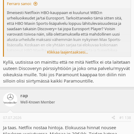
Ferraro sanoi:
Ilmeisesti Netflixin HBO-kauppaan ei kuulunut WBD:n
urheiluoikeudet ja/tai Eurosport. Tarkoittaneeko tämä sitten sitä,
että HBO Maxin Sports-lisäpalvelu loppuu lähitulevaisuudessa ja
saadaan takaisin Discovery+ tai jopa Eurosport Player? Voisin
varovasti toivoa näin, sillä olettamuksella että mahdollinen uusi
alusta urheilulle maksaisi vähemmän kuin nykyinen Max Sports-
lisäosalla. Koskaan en ole yhtään sarjaa tai elokuvaa kokonaan
katsonut HBO Maxilta, vaikka esim. Speedwayta ja Superbikea
Klikkaa laajentaaksesi...
katsoakseen onkin aina ollut pakko ottaa koko paketti.
Kyllä, uutisissa on mainittu että ne mitä Netflix ei ota laitetaan
uuteen Discoveryn pörssiyhtiöön ja joko oma palvelu/myyvät
oikeuksia muille. Toki jos Paramount kaappaa ton diilin niin
silloin olisi siirtymässä kaikki Paramountille.
rap
Well-Known Member
07.07.2026
#1 138
Ja taas. Netflix nostaa hintoja. Elokuussa hinnat nousee
tilauksen uusiutuessa. Maksaa jo 20€/kk. Taidan katsoa