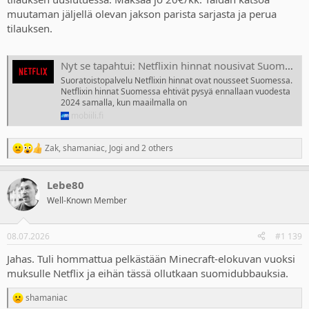
muutaman jäljellä olevan jakson parista sarjasta ja perua
tilauksen.
Nyt se tapahtui: Netflixin hinnat nousivat Suomessakin – korotus jopa 16 prosenttia
Suoratoistopalvelu Netflixin hinnat ovat nousseet Suomessa.
Netflixin hinnat Suomessa ehtivät pysyä ennallaan vuodesta
2024 samalla, kun maailmalla on
mobiili.fi
Zak
,
shamaniac
,
Jogi
and 2 others
R
e
a
Lebe80
c
t
Well-Known Member
i
o
n
08.07.2026
#1 139
s
:
Jahas. Tuli hommattua pelkästään Minecraft-elokuvan vuoksi
muksulle Netflix ja eihän tässä ollutkaan suomidubbauksia.
shamaniac
R