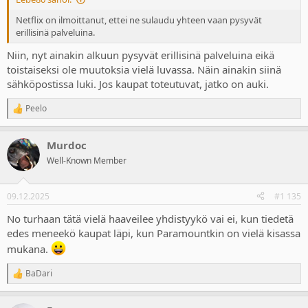
Netflix on ilmoittanut, ettei ne sulaudu yhteen vaan pysyvät
erillisinä palveluina.
Niin, nyt ainakin alkuun pysyvät erillisinä palveluina eikä
toistaiseksi ole muutoksia vielä luvassa. Näin ainakin siinä
sähköpostissa luki. Jos kaupat toteutuvat, jatko on auki.
Peelo
R
e
a
Murdoc
c
t
Well-Known Member
i
o
n
09.12.2025
#1 135
s
:
No turhaan tätä vielä haaveilee yhdistyykö vai ei, kun tiedetä
edes meneekö kaupat läpi, kun Paramountkin on vielä kisassa
mukana.
BaDari
R
e
a