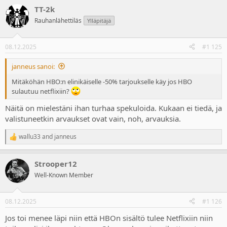
a
TT-2k
c
t
Rauhanlähettiläs
Ylläpitäjä
i
o
n
08.12.2025
#1 125
s
:
janneus sanoi:
Mitäköhän HBO:n elinikäiselle -50% tarjoukselle käy jos HBO
sulautuu netflixiin?
Näitä on mielestäni ihan turhaa spekuloida. Kukaan ei tiedä, ja
valistuneetkin arvaukset ovat vain, noh, arvauksia.
wallu33
and
janneus
R
e
a
Strooper12
c
t
Well-Known Member
i
o
n
08.12.2025
#1 126
s
:
Jos toi menee läpi niin että HBOn sisältö tulee Netflixiin niin