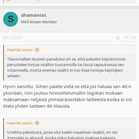
R
e
a
shamaniac
c
S
t
Well-Known Member
i
o
n
08.12.2025
#1 128
s
:
Haerski sanoi:
Tilausmallien ikuinen paradoksi on se, että palvelut käytännössä
perustelee hintaa sisällön tuotannolla tai tässä tapauksessa sen
ostamisella, mutta enempi sisältö ei tuo lisää tunteja käyttäjien
arkeen.
Hyvin sanottu. Siihen päälle vielä se että jos haluaa sen 4K:n
yksinään, niin joutuu hinnoittelumallin logiikan mukaan
maksamaan neljästä ylimääräisestäkin laitteesta koska ei voi
tilata yhden laitteen 4K-tilausta.
Haerski sanoi:
Unelma palvelusta, jossa olisi kaikki maailman sisältö, on siis
itsessään jo absurdi, koska miksi haluaisin maksaa kaikesta