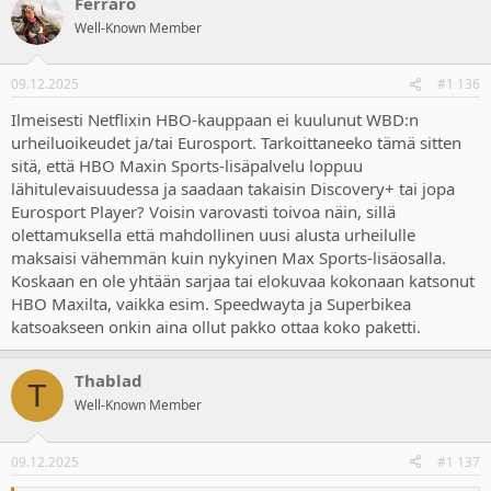
Ferraro
c
t
Well-Known Member
i
o
n
09.12.2025
#1 136
s
:
Ilmeisesti Netflixin HBO-kauppaan ei kuulunut WBD:n
urheiluoikeudet ja/tai Eurosport. Tarkoittaneeko tämä sitten
sitä, että HBO Maxin Sports-lisäpalvelu loppuu
lähitulevaisuudessa ja saadaan takaisin Discovery+ tai jopa
Eurosport Player? Voisin varovasti toivoa näin, sillä
olettamuksella että mahdollinen uusi alusta urheilulle
maksaisi vähemmän kuin nykyinen Max Sports-lisäosalla.
Koskaan en ole yhtään sarjaa tai elokuvaa kokonaan katsonut
HBO Maxilta, vaikka esim. Speedwayta ja Superbikea
katsoakseen onkin aina ollut pakko ottaa koko paketti.
Thablad
T
Well-Known Member
09.12.2025
#1 137