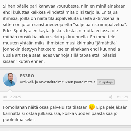
Siihen päälle pari kanavaa Youtubesta, niin en minä ainakaan
ehdi kuluttaa kaikkea viihdettä mitä olisi tarjolla. En tajua
ihmisiä, joilla on näitä tilauspalveluita useita aktiivisena ja
sitten on jotain säästöneuvoja että "sulje pari striimipalvelua".
Edes Spotifyta en käytä. Joskus testasin mutta ei tässä ole
mitään musiikkia aikaa selata ja kuunnella. En ihmettele
muuten yhtään miksi ihmisten musiikkimaku "jämähtää"
jonnekin tiettyyn hetkeen: itse en ainakaan ehdi kuunnella
uusia artisteja saati edes vanhoja sillä tapaa että "pääsisi
sisään" kuten ennen.
P33RO
Artikkeli- ja arvostelutoimituksen päätoimittaja
Ylläpitäjä
08.12.2025
#1 129
Fomollahan näitä osaa palveluista tilataan
Eipä pelejäkään
kannattaisi ostaa julkaisussa, koska vuoden päästä saa jo
puoli-ilmaiseksi.