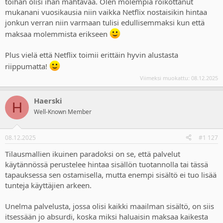
toihan olisi ihan mahtavaa. Olen molempia roikottanut
mukanani vuosikausia niin vaikka Netflix nostaisikin hintaa
jonkun verran niin varmaan tulisi edullisemmaksi kun että
maksaa molemmista erikseen
Plus vielä että Netflix toimii erittäin hyvin alustasta
riippumatta!
Viimeksi muokattu:
08.12.2025
Haerski
H
Well-Known Member
08.12.2025
#1 127
Tilausmallien ikuinen paradoksi on se, että palvelut
käytännössä perustelee hintaa sisällön tuotannolla tai tässä
tapauksessa sen ostamisella, mutta enempi sisältö ei tuo lisää
tunteja käyttäjien arkeen.
Unelma palvelusta, jossa olisi kaikki maailman sisältö, on siis
itsessään jo absurdi, koska miksi haluaisin maksaa kaikesta