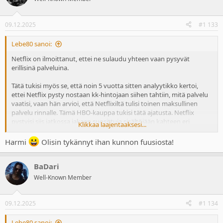
i
o
n
09.12.2025
#1 133
s
:
Lebe80 sanoi:
Netflix on ilmoittanut, ettei ne sulaudu yhteen vaan pysyvät
erillisinä palveluina.
Tätä tukisi myös se, että noin 5 vuotta sitten analyytikko kertoi,
ettei Netflix pysty nostaan kk-hintojaan siihen tahtiin, mitä palvelu
vaatisi, vaan hän arvioi, että Netflixiltä tulisi toinen maksullinen
palvelu rinnalle. Tämä HBO-kauppa tukisi tätä ajatusta. Netflix
pystyisi siis jatkossa jakaan suosittuja sisältöjään kahteen eri
Klikkaa laajentaaksesi...
palveluun, jolloin "painostettaisiin" asiakkaita hommaamaan kaksi
erillistä suoratoistopalvelua samaan aikaan.
Harmi
Olisin tykännyt ihan kunnon fuusiosta!
BaDari
Well-Known Member
09.12.2025
#1 134
Lebe80 sanoi: