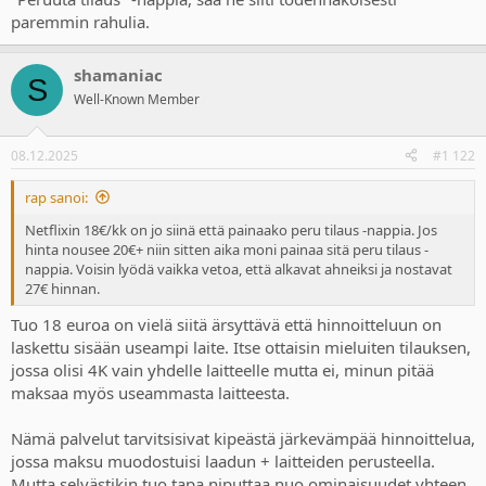
paremmin rahulia.
shamaniac
S
Well-Known Member
08.12.2025
#1 122
rap sanoi:
Netflixin 18€/kk on jo siinä että painaako peru tilaus -nappia. Jos
hinta nousee 20€+ niin sitten aika moni painaa sitä peru tilaus -
nappia. Voisin lyödä vaikka vetoa, että alkavat ahneiksi ja nostavat
27€ hinnan.
Tuo 18 euroa on vielä siitä ärsyttävä että hinnoitteluun on
laskettu sisään useampi laite. Itse ottaisin mieluiten tilauksen,
jossa olisi 4K vain yhdelle laitteelle mutta ei, minun pitää
maksaa myös useammasta laitteesta.
Nämä palvelut tarvitsisivat kipeästä järkevämpää hinnoittelua,
jossa maksu muodostuisi laadun + laitteiden perusteella.
Mutta selvästikin tuo tapa niputtaa nuo ominaisuudet yhteen