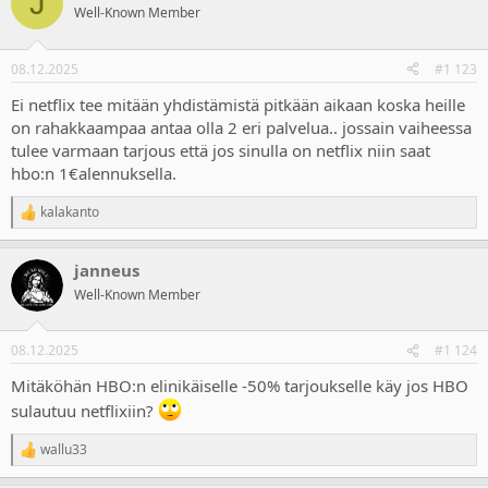
J
t
Well-Known Member
i
o
n
08.12.2025
#1 123
s
:
Ei netflix tee mitään yhdistämistä pitkään aikaan koska heille
on rahakkaampaa antaa olla 2 eri palvelua.. jossain vaiheessa
tulee varmaan tarjous että jos sinulla on netflix niin saat
hbo:n 1€alennuksella.
kalakanto
R
e
a
janneus
c
t
Well-Known Member
i
o
n
08.12.2025
#1 124
s
:
Mitäköhän HBO:n elinikäiselle -50% tarjoukselle käy jos HBO
sulautuu netflixiin?
wallu33
R
e