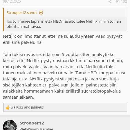
09.12.2025
#1 132
s
:
Strooper12 sanoi:
Jos toi menee läpi niin että HBOn sisältö tulee Netflixiin niin toihan
olisi ihan mahtavaa.
Netflix on ilmoittanut, ettei ne sulaudu yhteen vaan pysyvät
erillisinä palveluina.
Tätä tukisi myös se, että noin 5 vuotta sitten analyytikko
kertoi, ettei Netflix pysty nostaan kk-hintojaan siihen tahtiin,
mitä palvelu vaatisi, vaan hän arvioi, että Netflixiltä tulisi
toinen maksullinen palvelu rinnalle. Tämä HBO-kauppa tukisi
tätä ajatusta. Netflix pystyisi siis jatkossa jakaan suosittuja
sisältöjään kahteen eri palveluun, jolloin "painostettaisiin"
asiakkaita hommaamaan kaksi erillistä suoratoistopalvelua
samaan aikaan.
wallu33
and
janneus
R
e
a
Strooper12
c
t
Well-Known Member