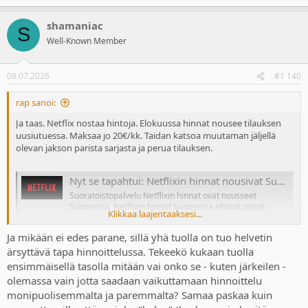
e
a
shamaniac
c
S
t
Well-Known Member
i
o
n
08.07.2026
#1 140
s
:
rap sanoi:
Ja taas. Netflix nostaa hintoja. Elokuussa hinnat nousee tilauksen
uusiutuessa. Maksaa jo 20€/kk. Taidan katsoa muutaman jäljellä
olevan jakson parista sarjasta ja perua tilauksen.
Nyt se tapahtui: Netflixin hinnat nousivat Suomessakin – korotus jopa 16 prosenttia
Suoratoistopalvelu Netflixin hinnat ovat nousseet
Suomessa. Netflixin hinnat Suomessa ehtivät pysyä
Klikkaa laajentaaksesi...
ennallaan vuodesta 2024 samalla, kun maailmalla on
mobiili.fi
Ja mikään ei edes parane, sillä yhä tuolla on tuo helvetin
ärsyttävä tapa hinnoittelussa. Tekeekö kukaan tuolla
ensimmäisellä tasolla mitään vai onko se - kuten järkeilen -
olemassa vain jotta saadaan vaikuttamaan hinnoittelu
monipuolisemmalta ja paremmalta? Samaa paskaa kuin