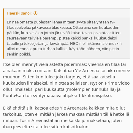
Haerski sanoi:
En näe omasta puolestani enää mitään syytä pitää yhtään tv-
tilauspalvelua jatkuvassa tilauksessa. Ottaa aina sen kuukauden
pätkän, kun siellä on jotain järkevää katsottavaa ja vaihtaa sitten
seuraavaan tai vielä parempi, pistää kaikki pariksi kuukaudeksi
tauolle ja tekee jotain järkevämpää. HBO:n elinikäinen alennuskin
alkoi mennä lopulta turhan kalliiksi käyttöön nähden, niin pistin
senkin poikki.
Itse olen mennyt vielä astetta pidemmäs: yleensä en tilaa tai
ainakaan maksa mitään. Katsotaan Yle Areenaa tai aika menee
muuhun. Sitten kun tulee joku tarjous, että saa katsella
kuukauden ilmaiseksi, niin ottaa sellaisen. Nyt on Prime Video
ollut ilmaiseksi pari kuukautta (molempien tunnuksilla) ja
Ruutu+:an tuli syntymäpäivälahjaksi 1 kk ilmaisjakso.
Eikä ehditä silti katsoa edes Yle Areenasta kaikkea mitä ollut
tarkoitus, joten ei mitään järkeä maksaa mistään tällä hetkellä
mitään. Tosin Areenastahan me kaikki jo maksetaan, joten
ihan jees että sitä tulee sitten katsottuakin.