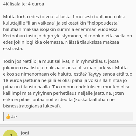
4K lisälaite: 4 euroa
Mutta turha edes toivoa tällaista. Ilmeisesti tuollainen olisi
kuluttajille "liian vaikeaa" ja selkeästikin "helppoudesta"
halutaan maksaa isojakin summia enemmän vuodessa.
Kertoohan tästä jo digin yleistyminen, olkoonkin että siellä on
edes jokin logiikka olemassa. Näissä tilauksissa maksaa
ekstrasta.
Tosin jos Netflix ja muut sallivat, niin ryhmätilaus, jossa
jokainen osallistuja maksaa osansa olisi ihan järkevä. Mutta
eikös se nimenomaan ole haluttu estää? Täytyy sanoa että tuo
18 euroa jaettuna neljällä ei olisi paha ja voisi sillä hintaa jo
pitääkin tilausta päällä. Tuo minun ehdotukseni muuten olisi
kalliimpi mitä nykyinen perhetilaus neljälle jaettuna. Joten
ehkä ei pitäisi antaa noille ideoita (koska täältähän ne
bisnesstrategiansa lukevat).
Zak
R
e
a
Jogi
c