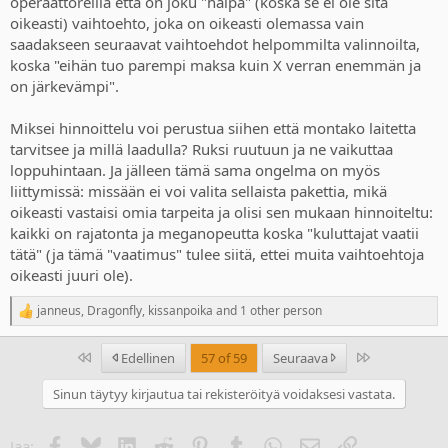
operaattoreilla että on joku "halpa" (koska se ei ole sitä
oikeasti) vaihtoehto, joka on oikeasti olemassa vain
saadakseen seuraavat vaihtoehdot helpommilta valinnoilta,
koska "eihän tuo parempi maksa kuin X verran enemmän ja
on järkevämpi".
Miksei hinnoittelu voi perustua siihen että montako laitetta
tarvitsee ja millä laadulla? Ruksi ruutuun ja ne vaikuttaa
loppuhintaan. Ja jälleen tämä sama ongelma on myös
liittymissä: missään ei voi valita sellaista pakettia, mikä
oikeasti vastaisi omia tarpeita ja olisi sen mukaan hinnoiteltu:
kaikki on rajatonta ja meganopeutta koska "kuluttajat vaatii
tätä" (ja tämä "vaatimus" tulee siitä, ettei muita vaihtoehtoja
oikeasti juuri ole).
janneus
,
Dragonfly
,
kissanpoika
and 1 other person
R
e
a
Ensimmäinen
Last
Edellinen
57 of 59
Seuraava
c
t
Sinun täytyy kirjautua tai rekisteröityä voidaksesi vastata.
i
o
n
Facebook
Bluesky
LinkedIn
Reddit
Pinterest
Tumblr
WhatsApp
Sähköposti
Linkki
Jaa:
s