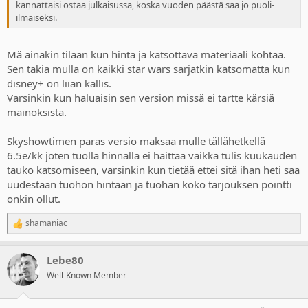
kannattaisi ostaa julkaisussa, koska vuoden päästä saa jo puoli-
ilmaiseksi.
Mä ainakin tilaan kun hinta ja katsottava materiaali kohtaa.
Sen takia mulla on kaikki star wars sarjatkin katsomatta kun
disney+ on liian kallis.
Varsinkin kun haluaisin sen version missä ei tartte kärsiä
mainoksista.
Skyshowtimen paras versio maksaa mulle tällähetkellä
6.5e/kk joten tuolla hinnalla ei haittaa vaikka tulis kuukauden
tauko katsomiseen, varsinkin kun tietää ettei sitä ihan heti saa
uudestaan tuohon hintaan ja tuohan koko tarjouksen pointti
onkin ollut.
shamaniac
R
e
a
Lebe80
c
t
Well-Known Member
i
o
n