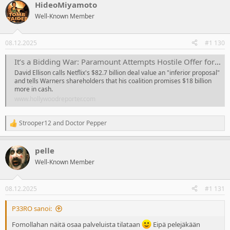
HideoMiyamoto
Well-Known Member
08.12.2025
#1 130
It’s a Bidding War: Paramount Attempts Hostile Offer for Warner Bros.
David Ellison calls Netflix's $82.7 billion deal value an "inferior proposal"
and tells Warners shareholders that his coalition promises $18 billion
more in cash.
www.hollywoodreporter.com
Strooper12
and
Doctor Pepper
R
e
a
pelle
c
t
Well-Known Member
i
o
n
08.12.2025
#1 131
s
:
P33RO sanoi:
Fomollahan näitä osaa palveluista tilataan
Eipä pelejäkään