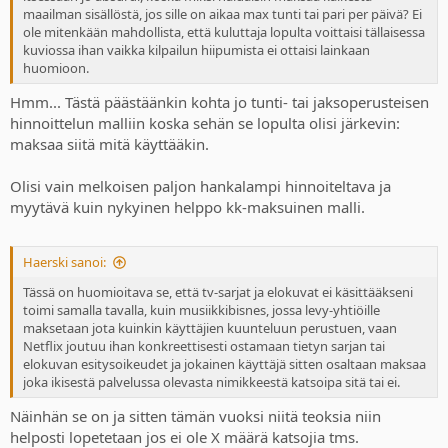
maailman sisällöstä, jos sille on aikaa max tunti tai pari per päivä? Ei
ole mitenkään mahdollista, että kuluttaja lopulta voittaisi tällaisessa
kuviossa ihan vaikka kilpailun hiipumista ei ottaisi lainkaan
huomioon.
Hmm... Tästä päästäänkin kohta jo tunti- tai jaksoperusteisen
hinnoittelun malliin koska sehän se lopulta olisi järkevin:
maksaa siitä mitä käyttääkin.
Olisi vain melkoisen paljon hankalampi hinnoiteltava ja
myytävä kuin nykyinen helppo kk-maksuinen malli.
Haerski sanoi:
Tässä on huomioitava se, että tv-sarjat ja elokuvat ei käsittääkseni
toimi samalla tavalla, kuin musiikkibisnes, jossa levy-yhtiöille
maksetaan jota kuinkin käyttäjien kuunteluun perustuen, vaan
Netflix joutuu ihan konkreettisesti ostamaan tietyn sarjan tai
elokuvan esitysoikeudet ja jokainen käyttäjä sitten osaltaan maksaa
joka ikisestä palvelussa olevasta nimikkeestä katsoipa sitä tai ei.
Näinhän se on ja sitten tämän vuoksi niitä teoksia niin
helposti lopetetaan jos ei ole X määrä katsojia tms.