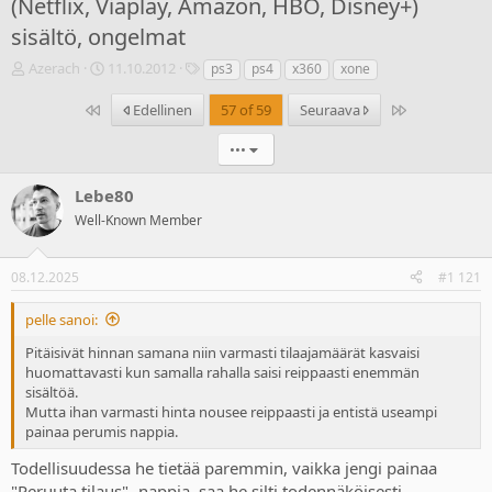
(Netflix, Viaplay, Amazon, HBO, Disney+)
sisältö, ongelmat
V
A
T
Azerach
11.10.2012
ps3
ps4
x360
xone
i
l
u
e
o
n
Ensimmäinen
Last
Edellinen
57 of 59
Seuraava
s
i
n
t
t
i
•••
i
u
s
k
s
t
Lebe80
e
p
e
Well-Known Member
t
ä
e
j
i
t
u
v
08.12.2025
#1 121
n
ä
a
m
pelle sanoi:
l
ä
o
ä
Pitäisivät hinnan samana niin varmasti tilaajamäärät kasvaisi
i
r
huomattavasti kun samalla rahalla saisi reippaasti enemmän
t
ä
sisältöä.
t
Mutta ihan varmasti hinta nousee reippaasti ja entistä useampi
a
painaa perumis nappia.
j
a
Todellisuudessa he tietää paremmin, vaikka jengi painaa
"Peruuta tilaus" -nappia, saa he silti todennäköisesti