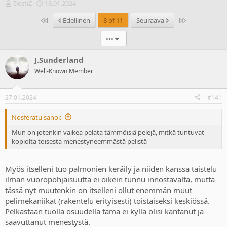
V
A
DestiZ
18.01.2024
i
l
Ensimmäinen
Last
Edellinen
8 of 11
Seuraava
e
o
s
i
•••
t
t
i
u
k
s
J.Sunderland
e
p
Well-Known Member
t
ä
j
i
u
v
27.01.2024
#141
n
ä
a
m
Nosferatu sanoi:
l
ä
o
ä
Mun on jotenkin vaikea pelata tämmöisiä pelejä, mitkä tuntuvat
i
r
kopiolta toisesta menestyneemmästä pelistä
t
ä
t
a
Myös itselleni tuo palmonien keräily ja niiden kanssa taistelu
j
ilman vuoropohjaisuutta ei oikein tunnu innostavalta, mutta
a
tässä nyt muutenkin on itselleni ollut enemmän muut
pelimekaniikat (rakentelu erityisesti) toistaiseksi keskiössä.
Pelkästään tuolla osuudella tämä ei kyllä olisi kantanut ja
saavuttanut menestystä.