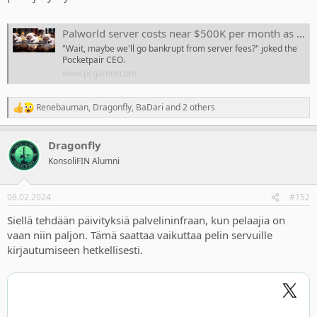
Palworld server costs near $500K per month as network engineer is ordered to 'never let the service go down no matter what'
"Wait, maybe we'll go bankrupt from server fees?" joked the
Pocketpair CEO.
www.pcgamer.com
Renebauman
,
Dragonfly
,
BaDari
and 2 others
R
e
a
Dragonfly
c
t
KonsoliFIN Alumni
i
o
n
06.02.2024
#152
s
:
Siellä tehdään päivityksiä palvelininfraan, kun pelaajia on
vaan niin paljon. Tämä saattaa vaikuttaa pelin servuille
kirjautumiseen hetkellisesti.