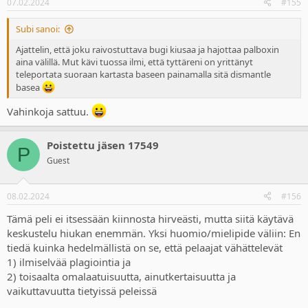
07.02.2024
#155
s
:
Subi sanoi:
Ajattelin, että joku raivostuttava bugi kiusaa ja hajottaa palboxin
aina välillä. Mut kävi tuossa ilmi, että tyttäreni on yrittänyt
teleportata suoraan kartasta baseen painamalla sitä dismantle
basea
Vahinkoja sattuu.
Poistettu jäsen 17549
P
Guest
08.02.2024
#156
Tämä peli ei itsessään kiinnosta hirveästi, mutta siitä käytävä
keskustelu hiukan enemmän. Yksi huomio/mielipide väliin: En
tiedä kuinka hedelmällistä on se, että pelaajat vähättelevät
1) ilmiselvää plagiointia ja
2) toisaalta omalaatuisuutta, ainutkertaisuutta ja
vaikuttavuutta tietyissä peleissä