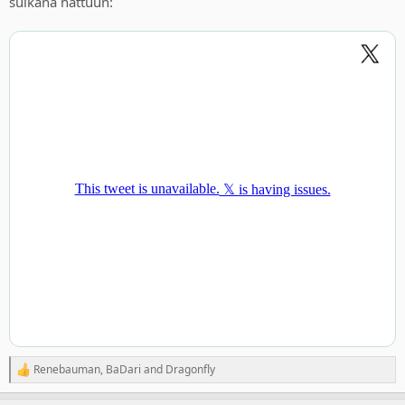
sulkana hattuun:
Renebauman
,
BaDari
and
Dragonfly
R
e
a