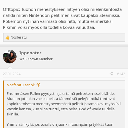
Offtopic: Tuohon menestykseen liittyen olisi mielenkiintoista
nähdä miten Nintendon pelit menisivät kaupaksi Steamissa.
Pokemon nyt ihan varmasti olisi hitti, mutta esimerkiksi
Pikmin voisi myös olla todella kovaa valuuttaa.
Nosferatu
R
e
a
Ippenator
c
t
Well-Known Member
i
o
n
27.01.2024
#142
s
:
Nosferatu sanoi:
Ensimmäisen Pallini pyydystin ja ei tämä peli oikein itselle lähde.
Mun on jotenkin vaikea pelata tämmöisiä pelejä, mitkä tuntuvat
kopiolta toisesta menestyneemmästä pelistä ja sama kävi myös Evil
Westin kanssa, kun siinä tuntui, että pelasi God of Waria uudella
skinillä.
Ymmärrän kyllä, jos toisilla on juurikin toisinpäin ja tykkää tuon