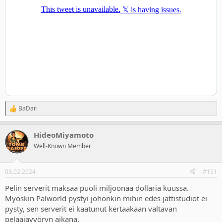
BaDari
R
e
a
HideoMiyamoto
c
t
Well-Known Member
i
o
n
03.02.2024
#151
s
:
Pelin serverit maksaa puoli miljoonaa dollaria kuussa.
Myöskin Palworld pystyi johonkin mihin edes jättistudiot ei
pysty, sen serverit ei kaatunut kertaakaan valtavan
pelaajavyöryn aikana.