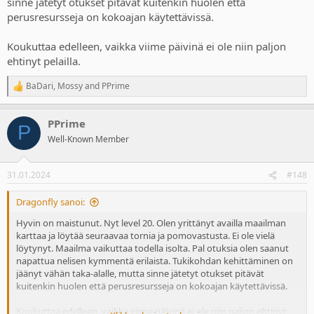
sinne jätetyt otukset pitävät kuitenkin huolen että
perusresursseja on kokoajan käytettävissä.
Koukuttaa edelleen, vaikka viime päivinä ei ole niin paljon
ehtinyt pelailla.
BaDari
,
Mossy
and
PPrime
R
e
a
PPrime
c
P
t
Well-Known Member
i
o
n
31.01.2024
#148
s
:
Dragonfly sanoi:
Hyvin on maistunut. Nyt level 20. Olen yrittänyt availla maailman
karttaa ja löytää seuraavaa tornia ja pomovastusta. Ei ole vielä
löytynyt. Maailma vaikuttaa todella isolta. Pal otuksia olen saanut
napattua nelisen kymmentä erilaista. Tukikohdan kehittäminen on
jäänyt vähän taka-alalle, mutta sinne jätetyt otukset pitävät
kuitenkin huolen että perusresursseja on kokoajan käytettävissä.
Koukuttaa edelleen, vaikka viime päivinä ei ole niin paljon ehtinyt