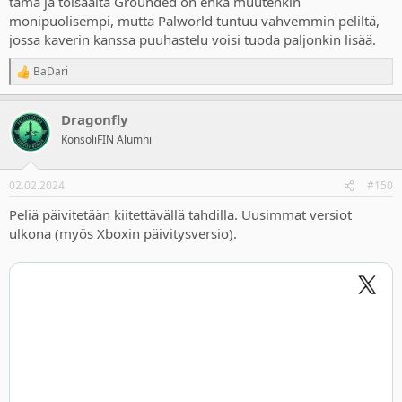
tämä ja toisaalta Grounded on ehkä muutenkin
monipuolisempi, mutta Palworld tuntuu vahvemmin peliltä,
jossa kaverin kanssa puuhastelu voisi tuoda paljonkin lisää.
BaDari
R
e
a
Dragonfly
c
t
KonsoliFIN Alumni
i
o
n
02.02.2024
#150
s
:
Peliä päivitetään kiitettävällä tahdilla. Uusimmat versiot
ulkona (myös Xboxin päivitysversio).