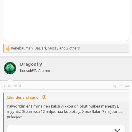
Renebauman
,
BaDari
,
Mossy
and 2 others
R
e
a
Dragonfly
c
t
KonsoliFIN Alumni
i
o
n
31.01.2024
#144
s
:
J.Sunderland sanoi:
Palworldin ensimmäinen kaksi viikkoa on ollut huikea menestys,
myyntiä Steamissa 12 miljoonaa kopiota ja Xboxillakin 7 miljoonaa
pelaajaa: