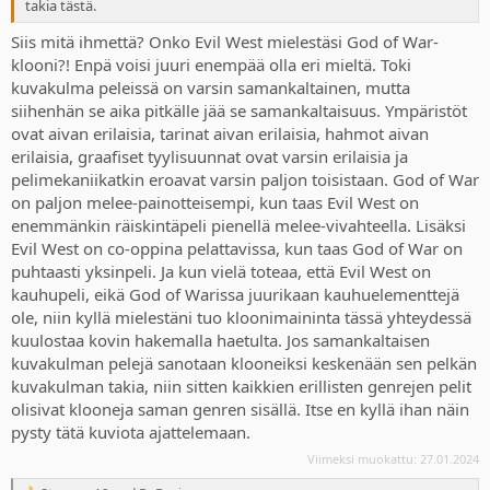
takia tästä.
Siis mitä ihmettä? Onko Evil West mielestäsi God of War-
klooni?! Enpä voisi juuri enempää olla eri mieltä. Toki
kuvakulma peleissä on varsin samankaltainen, mutta
siihenhän se aika pitkälle jää se samankaltaisuus. Ympäristöt
ovat aivan erilaisia, tarinat aivan erilaisia, hahmot aivan
erilaisia, graafiset tyylisuunnat ovat varsin erilaisia ja
pelimekaniikatkin eroavat varsin paljon toisistaan. God of War
on paljon melee-painotteisempi, kun taas Evil West on
enemmänkin räiskintäpeli pienellä melee-vivahteella. Lisäksi
Evil West on co-oppina pelattavissa, kun taas God of War on
puhtaasti yksinpeli. Ja kun vielä toteaa, että Evil West on
kauhupeli, eikä God of Warissa juurikaan kauhuelementtejä
ole, niin kyllä mielestäni tuo kloonimaininta tässä yhteydessä
kuulostaa kovin hakemalla haetulta. Jos samankaltaisen
kuvakulman pelejä sanotaan klooneiksi keskenään sen pelkän
kuvakulman takia, niin sitten kaikkien erillisten genrejen pelit
olisivat klooneja saman genren sisällä. Itse en kyllä ihan näin
pysty tätä kuviota ajattelemaan.
Viimeksi muokattu:
27.01.2024