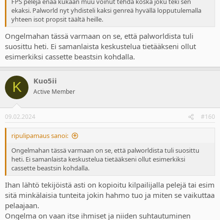
FPS pelejä enää kukaan muu voinut tehdä koska joku teki sen
ekaksi. Palworld nyt yhdisteli kaksi genreä hyvällä lopputulemalla
yhteen isot propsit täältä heille.
Ongelmahan tässä varmaan on se, että palworldista tuli
suosittu heti. Ei samanlaista keskustelua tietääkseni ollut
esimerkiksi cassette beastsin kohdalla.
Kuo5ii
K
Active Member
09.02.2024
#160
ripulipamaus sanoi:
Ongelmahan tässä varmaan on se, että palworldista tuli suosittu
heti. Ei samanlaista keskustelua tietääkseni ollut esimerkiksi
cassette beastsin kohdalla.
Ihan lähtö tekijöistä asti on kopioitu kilpailijalla pelejä tai esim
sitä minkälaisia tunteita jokin hahmo tuo ja miten se vaikuttaa
pelaajaan.
Ongelma on vaan itse ihmiset ja niiden suhtautuminen