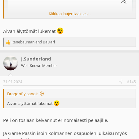
Klikkaa laajentaaksesi...
Aivan älyttömät lukemat
Renebauman
and
BaDari
R
e
a
J.Sunderland
c
t
Well-Known Member
i
o
n
31.01.2024
#145
s
:
Dragonfly sanoi:
Aivan älyttömät lukemat
Peli on tosiaan kelvannut erinomaisesti pelaajille.
Ja Game Passin isoin kolmannen osapuolen julkaisu myös