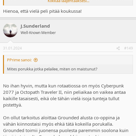
Klikkaa laajentaaksesi...
pelailla.
Hienoa, että vielä peli pitää koukussa!
J.Sunderland
Well-Known Member
31.01.2024
#149
PPrime sanoi:
Mites porukka jotka pelailee, miten on maistunut?
No ihan hyvin, mutta kun rotaatiossa on myös Cyberpunk
2077 ja Octopath Traveler II, niin peliaikaa on vaikea antaa
kaikille tasaisesti, eikä ole tähän vielä isoja tunteja tullut
pistettyä.
On ollut tarkoitus aloittaa Grounded alusta co-oppina ja
vähän kiinnostaisi myös ehkä tätä kokeilla porukalla.
Grounded toimii juonensa puolesta paremmin soolona kuin