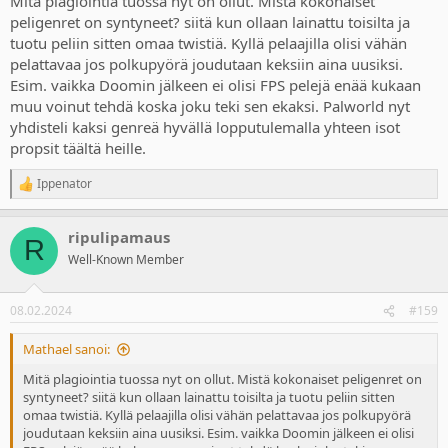
Mitä plagiointia tuossa nyt on ollut. Mistä kokonaiset
teoksiin vaikuttanut AAA-peli ei ole
oikeasti niin omaperäinen
, koska
peligenret on syntyneet? siitä kun ollaan lainattu toisilta ja
sekin on ottanut vaikutteita muualta.
tuotu peliin sitten omaa twistiä. Kyllä pelaajilla olisi vähän
pelattavaa jos polkupyörä joudutaan keksiin aina uusiksi.
Esim. vaikka Doomin jälkeen ei olisi FPS pelejä enää kukaan
muu voinut tehdä koska joku teki sen ekaksi. Palworld nyt
yhdisteli kaksi genreä hyvällä lopputulemalla yhteen isot
propsit täältä heille.
Ippenator
R
e
a
ripulipamaus
c
R
t
Well-Known Member
i
o
n
08.02.2024
#159
s
:
Mathael sanoi:
Mitä plagiointia tuossa nyt on ollut. Mistä kokonaiset peligenret on
syntyneet? siitä kun ollaan lainattu toisilta ja tuotu peliin sitten
omaa twistiä. Kyllä pelaajilla olisi vähän pelattavaa jos polkupyörä
joudutaan keksiin aina uusiksi. Esim. vaikka Doomin jälkeen ei olisi