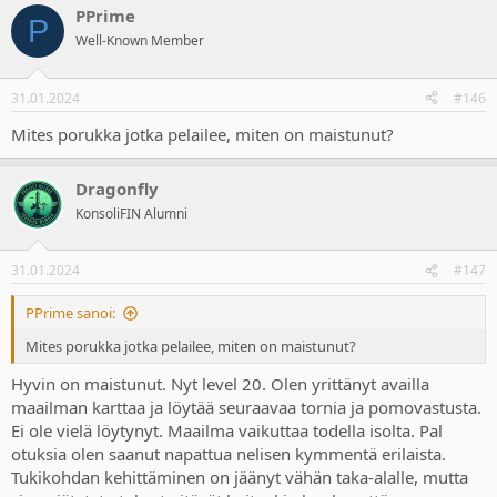
PPrime
c
P
t
Well-Known Member
i
o
n
31.01.2024
#146
s
:
Mites porukka jotka pelailee, miten on maistunut?
Dragonfly
KonsoliFIN Alumni
31.01.2024
#147
PPrime sanoi:
Mites porukka jotka pelailee, miten on maistunut?
Hyvin on maistunut. Nyt level 20. Olen yrittänyt availla
maailman karttaa ja löytää seuraavaa tornia ja pomovastusta.
Ei ole vielä löytynyt. Maailma vaikuttaa todella isolta. Pal
otuksia olen saanut napattua nelisen kymmentä erilaista.
Tukikohdan kehittäminen on jäänyt vähän taka-alalle, mutta