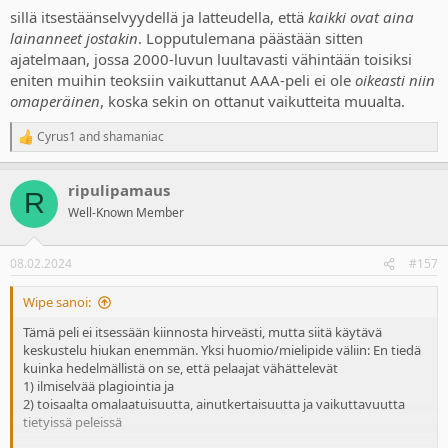
sillä itsestäänselvyydellä ja latteudella, että
kaikki ovat aina
lainanneet jostakin
. Lopputulemana päästään sitten
ajatelmaan, jossa 2000-luvun luultavasti vähintään toisiksi
eniten muihin teoksiin vaikuttanut AAA-peli ei ole
oikeasti niin
omaperäinen
, koska sekin on ottanut vaikutteita muualta.
Cyrus1
and
shamaniac
R
e
a
ripulipamaus
c
R
t
Well-Known Member
i
o
n
08.02.2024
#157
s
:
Wipe sanoi:
Tämä peli ei itsessään kiinnosta hirveästi, mutta siitä käytävä
keskustelu hiukan enemmän. Yksi huomio/mielipide väliin: En tiedä
kuinka hedelmällistä on se, että pelaajat vähättelevät
1) ilmiselvää plagiointia ja
2) toisaalta omalaatuisuutta, ainutkertaisuutta ja vaikuttavuutta
tietyissä peleissä