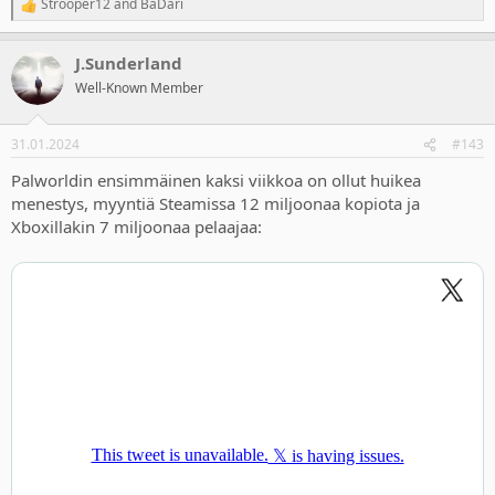
Strooper12
and
BaDari
R
e
a
J.Sunderland
c
t
Well-Known Member
i
o
n
31.01.2024
#143
s
:
Palworldin ensimmäinen kaksi viikkoa on ollut huikea
menestys, myyntiä Steamissa 12 miljoonaa kopiota ja
Xboxillakin 7 miljoonaa pelaajaa: