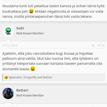
:
Muutama tunti tuli pelailtua lasten kanssa ja onhan tämä kyllä
koukuttava peli
Mitään negatiivista ei oikeastaan voi vielä
sanoa, mutta pintaraapaisuhan tässä toki vasta takana.
Subi
Well-Known Member
07.02.2024
#154
Ajattelin, että joku raivostuttava bugi kiusaa ja hajottaa
palboxin aina välillä. Mut kävi tuossa ilmi, että tyttäreni on
yrittänyt teleportata suoraan kartasta baseen painamalla sitä
dismantle basea
Ippenator
,
Dragonfly
and
BaDari
R
e
a
BaDari
c
t
Well-Known Member
i
o
n