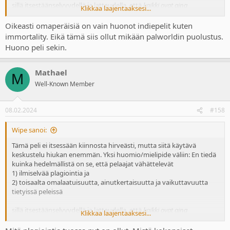
sillä itsestäänselvyydellä ja latteudella, että
kaikki ovat aina
Klikkaa laajentaaksesi...
lainanneet jostakin
. Lopputulemana päästään sitten ajatelmaan,
jossa 2000-luvun luultavasti vähintään toisiksi eniten muihin
Oikeasti omaperäisiä on vain huonot indiepelit kuten
teoksiin vaikuttanut AAA-peli ei ole
oikeasti niin omaperäinen
, koska
immortality. Eikä tämä siis ollut mikään palworldin puolustus.
sekin on ottanut vaikutteita muualta.
Huono peli sekin.
Mathael
M
Well-Known Member
08.02.2024
#158
Wipe sanoi:
Tämä peli ei itsessään kiinnosta hirveästi, mutta siitä käytävä
keskustelu hiukan enemmän. Yksi huomio/mielipide väliin: En tiedä
kuinka hedelmällistä on se, että pelaajat vähättelevät
1) ilmiselvää plagiointia ja
2) toisaalta omalaatuisuutta, ainutkertaisuutta ja vaikuttavuutta
tietyissä peleissä
sillä itsestäänselvyydellä ja latteudella, että
kaikki ovat aina
Klikkaa laajentaaksesi...
lainanneet jostakin
. Lopputulemana päästään sitten ajatelmaan,
jossa 2000-luvun luultavasti vähintään toisiksi eniten muihin