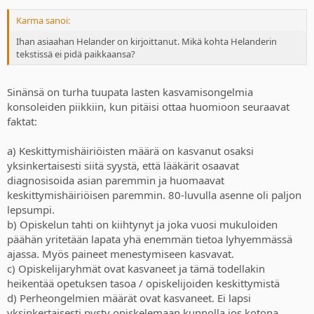
Karma sanoi:
Ihan asiaahan Helander on kirjoittanut. Mikä kohta Helanderin
tekstissä ei pidä paikkaansa?
Sinänsä on turha tuupata lasten kasvamisongelmia
konsoleiden piikkiin, kun pitäisi ottaa huomioon seuraavat
faktat:
a) Keskittymishäiriöisten määrä on kasvanut osaksi
yksinkertaisesti siitä syystä, että lääkärit osaavat
diagnosisoida asian paremmin ja huomaavat
keskittymishäiriöisen paremmin. 80-luvulla asenne oli paljon
lepsumpi.
b) Opiskelun tahti on kiihtynyt ja joka vuosi mukuloiden
päähän yritetään lapata yhä enemmän tietoa lyhyemmässä
ajassa. Myös paineet menestymiseen kasvavat.
c) Opiskelijaryhmät ovat kasvaneet ja tämä todellakin
heikentää opetuksen tasoa / opiskelijoiden keskittymistä
d) Perheongelmien määrät ovat kasvaneet. Ei lapsi
yksinkertaisesti pysty opiskelemaan kunnolla jos kotona