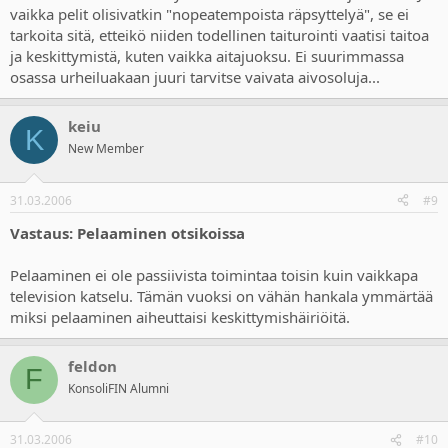
vaikka pelit olisivatkin "nopeatempoista räpsyttelyä", se ei
tarkoita sitä, etteikö niiden todellinen taiturointi vaatisi taitoa
ja keskittymistä, kuten vaikka aitajuoksu. Ei suurimmassa
osassa urheiluakaan juuri tarvitse vaivata aivosoluja...
keiu
K
New Member
31.03.2006
#9
Vastaus: Pelaaminen otsikoissa
Pelaaminen ei ole passiivista toimintaa toisin kuin vaikkapa
television katselu. Tämän vuoksi on vähän hankala ymmärtää
miksi pelaaminen aiheuttaisi keskittymishäiriöitä.
feldon
F
KonsoliFIN Alumni
31.03.2006
#10