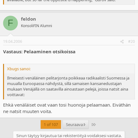
feldon
F
KonsoliFIN Alumni
19.04.2006
#20
Vastaus: Pelaaminen otsikoissa
Xbugs sanoi:
Ilmeisesti venäläinen pelitarjonta poikkeaa radikaalisti Suomessa ja
muualla Euroopassa nähdystä, sillä samaisen kansanedustajan
mukaan Venäjällä on saatavilla ainoastaan pelejä, joissa natsit aina
voittavat:
Ehkä venäläiset ovat vaan tosi huonoja pelaamaan. Eiväthän
ne natsit muuten voita.
Last
1 of 107
Seuraava
Sinun täytyy kirjautua tai rekisteröityä voidaksesi vastata.