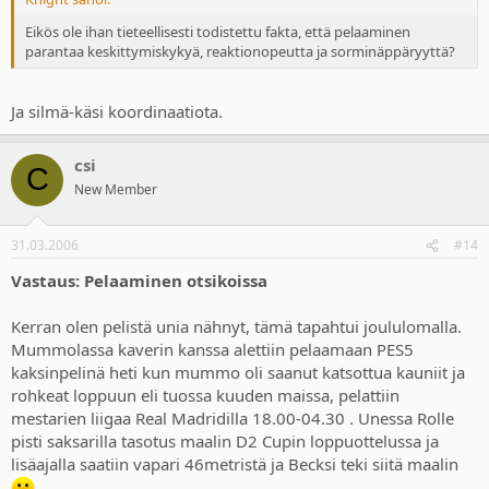
Eikös ole ihan tieteellisesti todistettu fakta, että pelaaminen
parantaa keskittymiskykyä, reaktionopeutta ja sorminäppäryyttä?
Ja silmä-käsi koordinaatiota.
csi
C
New Member
31.03.2006
#14
Vastaus: Pelaaminen otsikoissa
Kerran olen pelistä unia nähnyt, tämä tapahtui joululomalla.
Mummolassa kaverin kanssa alettiin pelaamaan PES5
kaksinpelinä heti kun mummo oli saanut katsottua kauniit ja
rohkeat loppuun eli tuossa kuuden maissa, pelattiin
mestarien liigaa Real Madridilla 18.00-04.30 . Unessa Rolle
pisti saksarilla tasotus maalin D2 Cupin loppuottelussa ja
lisäajalla saatiin vapari 46metristä ja Becksi teki siitä maalin