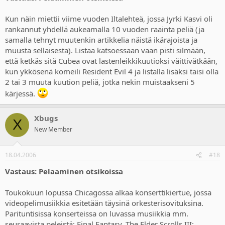
Kun näin miettii viime vuoden Iltalehteä, jossa Jyrki Kasvi oli
rankannut yhdellä aukeamalla 10 vuoden raainta peliä (ja
samalla tehnyt muutenkin artikkelia näistä ikärajoista ja
muusta sellaisesta). Listaa katsoessaan vaan pisti silmään,
että ketkäs sitä Cubea ovat lastenleikkikuutioksi väittivätkään,
kun ykkösenä komeili Resident Evil 4 ja listalla lisäksi taisi olla
2 tai 3 muuta kuution peliä, jotka nekin muistaakseni 5
kärjessä.
Xbugs
X
New Member
18.04.2006
#18
Vastaus: Pelaaminen otsikoissa
Toukokuun lopussa Chicagossa alkaa konserttikiertue, jossa
videopelimusiikkia esitetään täysinä orkesterisovituksina.
Parituntisissa konserteissa on luvassa musiikkia mm.
seuraavista peleistä: Final Fantasy, The Elder Scrolls III: