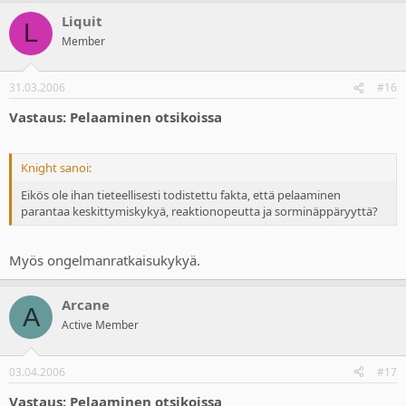
a
Liquit
c
L
t
Member
i
o
n
31.03.2006
#16
s
:
Vastaus: Pelaaminen otsikoissa
Knight sanoi:
Eikös ole ihan tieteellisesti todistettu fakta, että pelaaminen
parantaa keskittymiskykyä, reaktionopeutta ja sorminäppäryyttä?
Myös ongelmanratkaisukykyä.
Arcane
A
Active Member
03.04.2006
#17
Vastaus: Pelaaminen otsikoissa