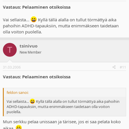
Vastaus: Pelaaminen otsikoissa
Vai sellaista...
Kyllä tällä alalla on tullut törmättyä aika
pahoihin ADHD-tapauksiin, mutta enimmäkseen taidetaan
olla voiton puolella.
tsinivuo
T
New Member
31.03.2006
#11
Vastaus: Pelaaminen otsikoissa
feldon sanoi:
Vai sellaista...
Kyllä tällä alalla on tullut törmättyä aika pahoihin
ADHD-tapauksiin, mutta enimmäkseen taidetaan olla voiton
puolella.
Mun serkku pelaa unissaan ja tärisee, jos ei saa pelata koko
aikaa.