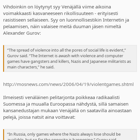
Vihdoinkin on löytynyt syy Venäjällä viime aikoina
voimakkaasti kasvaneeseen rikollisuuteen - erityisesti
rasistiseen sellaiseen. Syy on luonnollisestikin Internetin ja
pelaamisen, näin valaisee meitä duuman jäsen nimeltä
Alexander Gurov:
“The spread of violence into all the pores of social life is evident,”
Gurov said. “The Internet is awash with violence and computer
games have gangsters and killers, Nazis and Japanese militarists as
main characters,” he said.
http://mosnews.com/news/2006/04/19/violentgames.shtml
Ilmeisesti venäläinen pelitarjonta poikkeaa radikaalisti
Suomessa ja muualla Euroopassa nähdystä, sillä samaisen
kansanedustajan mukaan Venäjällä on saatavilla ainoastaan
pelejä, joissa natsit aina voittavat:
“In Russia, only games where the Nazis always lose should be
available, but so far the opposite is happening,” Gurov said.