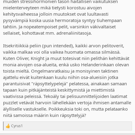
muiden stressihormonien tason haitallisen vaikutuksen
mielenterveyteen mikä tietysti korostuu aivojen
kehitysvaiheessa jolloin muutokset ovat luultavasti
pysyvämpiä koska uusia hermoratoja syntyy tiuhempaan
tahtiin. Ja nopeatempoiset pelit, varsinkin väkivaltaiset
sellaiset, kohottavat mm. adrenaliinitasoja.
Itsekritiikkiä peliin (pun intended), kaikki arvon pelitoverit,
vaikka malkaa voi olla vaikea huomata omassa silmässä.
Kuten Oliver, Knight ja muut totesivat niin pelithän kehittävät
monia aivojen osa-alueita, enkä usko Helanderinkaan olevan
toista mieltä. Ongelmanratkaisu ja monisyinen taktinen
ajattelu eivät kuitenkaan kuulu niihin osa-alueisiin jotka
parantuisivat "räpsyttelypelejä" pelatessa, ainakaan samaan
tapaan kuin pitkäjänteistä keskittymistä ja miettimistä
vaativissa peleissä. Tekoäly tai pelisuunnittelijoiden laatimat
puzzlet vetävät harvoin lähellekään vertoja ihmisen antamalle
älylliselle vastukselle. Poikkeuksia toki on, mutta pelataanko
niitä samoissa määrin kuin räpsyttelyjä?
Cyrus1
R
e