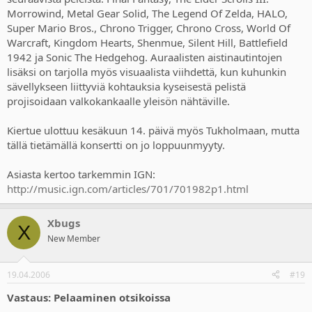
Morrowind, Metal Gear Solid, The Legend Of Zelda, HALO,
Super Mario Bros., Chrono Trigger, Chrono Cross, World Of
Warcraft, Kingdom Hearts, Shenmue, Silent Hill, Battlefield
1942 ja Sonic The Hedgehog. Auraalisten aistinautintojen
lisäksi on tarjolla myös visuaalista viihdettä, kun kuhunkin
sävellykseen liittyviä kohtauksia kyseisestä pelistä
projisoidaan valkokankaalle yleisön nähtäville.
Kiertue ulottuu kesäkuun 14. päivä myös Tukholmaan, mutta
tällä tietämällä konsertti on jo loppuunmyyty.
Asiasta kertoo tarkemmin IGN:
http://music.ign.com/articles/701/701982p1.html
Xbugs
X
New Member
19.04.2006
#19
Vastaus: Pelaaminen otsikoissa