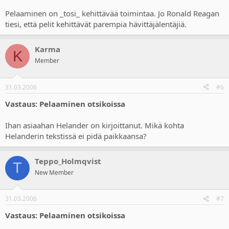
Pelaaminen on _tosi_ kehittävää toimintaa. Jo Ronald Reagan
tiesi, että pelit kehittävät parempia hävittäjälentäjiä.
Karma
K
Member
31.03.2006
#6
Vastaus: Pelaaminen otsikoissa
Ihan asiaahan Helander on kirjoittanut. Mikä kohta
Helanderin tekstissä ei pidä paikkaansa?
Teppo_Holmqvist
T
New Member
31.03.2006
#7
Vastaus: Pelaaminen otsikoissa