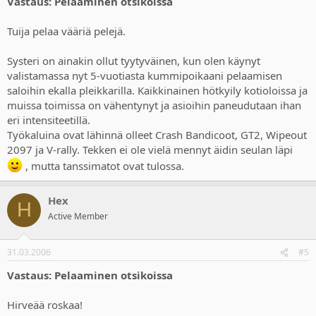
Vastaus: Pelaaminen otsikoissa
Tuija pelaa vääriä pelejä.
Systeri on ainakin ollut tyytyväinen, kun olen käynyt
valistamassa nyt 5-vuotiasta kummipoikaani pelaamisen
saloihin ekalla pleikkarilla. Kaikkinainen hötkyily kotioloissa ja
muissa toimissa on vähentynyt ja asioihin paneudutaan ihan
eri intensiteetillä.
Työkaluina ovat lähinnä olleet Crash Bandicoot, GT2, Wipeout
2097 ja V-rally. Tekken ei ole vielä mennyt äidin seulan läpi
, mutta tanssimatot ovat tulossa.
Hex
H
Active Member
31.03.2006
#5
Vastaus: Pelaaminen otsikoissa
Hirveää roskaa!