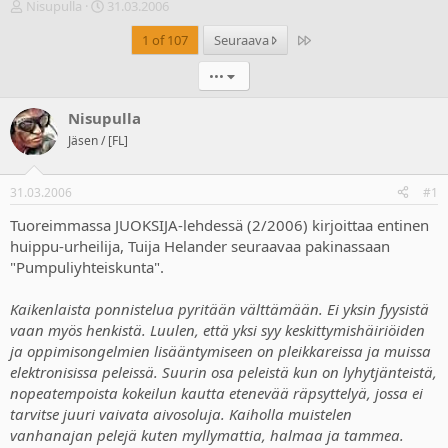
V
A
Nisupulla
31.03.2006
i
l
Last
1 of 107
Seuraava
e
o
s
i
•••
t
t
i
u
k
s
Nisupulla
e
p
Jäsen / [FL]
t
ä
j
i
u
v
31.03.2006
#1
n
ä
a
m
Tuoreimmassa JUOKSIJA-lehdessä (2/2006) kirjoittaa entinen
l
ä
huippu-urheilija, Tuija Helander seuraavaa pakinassaan
o
ä
"Pumpuliyhteiskunta".
i
r
t
ä
Kaikenlaista ponnistelua pyritään välttämään. Ei yksin fyysistä
t
vaan myös henkistä. Luulen, että yksi syy keskittymishäiriöiden
a
j
ja oppimisongelmien lisääntymiseen on pleikkareissa ja muissa
a
elektronisissa peleissä. Suurin osa peleistä kun on lyhytjänteistä,
nopeatempoista kokeilun kautta etenevää räpsyttelyä, jossa ei
tarvitse juuri vaivata aivosoluja. Kaiholla muistelen
vanhanajan pelejä kuten myllymattia, halmaa ja tammea.