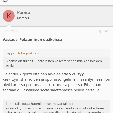
Karma
K
Member
31.03.2006
#15
Vastaus: Pelaaminen otsikoissa
Teppo_Holmqvist sanoi:
Sinänsä on turha tuupata lasten kasvamisongelmia konsoleiden
piikkiin,
Helander kirjoitti että hän arvelee että
yksi syy
keskittymishäiriöiden ja oppimisongelmien lisääntymiseen on
pleikkareissa ja muissa elektronisissa peleissä. Eihän hän
sentään ollut kaikkea syytä sälyttämässä pelien harteille.
kun pitäisi ottaa huomioon seuraavat faktat:
a) Keskittymishäiriöisten määrä on kasvanut osaksi yksinkertaisesti
siitä syystä, että lääkärit osaavat diagnosisoida asian paremmin ja