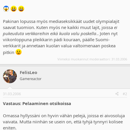
Pakinan lopussa myös mediaseksikkäät uudet olympialajit
saavat tuomion. Kuten myös ne kaikki muut lajit, joissa
ei
pukeuduta verkkareihin eikä kuola valu poskella
.. Joten nyt
viikonloppuna pleikkarin pädi kouraan, päälle Suomi-
verkkarit ja annetaan kuolan valua valtoimenaan poskea
pitkin
Viimeksi muokannut moderaattori:
31.03.2006
FelisLeo
Gamereactor
31.03.2006
#2
Vastaus: Pelaaminen otsikoissa
Omassa hyllyssäni on hyvin vähän pelejä, joissa ei aivosoluja
vaivata. Mutta niinhän se usein on, että tyhjä tynnyri kolisee
eniten.