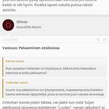
kaikki ei ole hyvin. Eivätkä lapset uskalla puhua näistä
asioista.
Oliver
O
KonsoliFIN Alumni
31.03.2006
#8
Vastaus: Pelaaminen otsikoissa
Karma sanoi:
Ihan asiaahan Helander on kirjoittanut. Mikä kohta Helanderin
tekstissä ei pidä paikkaansa?
Helander sanoi:
Suurin osa peleistä kun on lyhytjänteistä, nopeatempoista kokeilun
kautta etenevää räpsyttelyä, jossa ei tarvitse juuri vaivata aivosoluja
Onkohan tuosta jotain faktaa, vai jääkö tuo vielä Tuijan
edellisessä lauseessa käyttämän "Luulen" -sanan jalkoihin? Ja