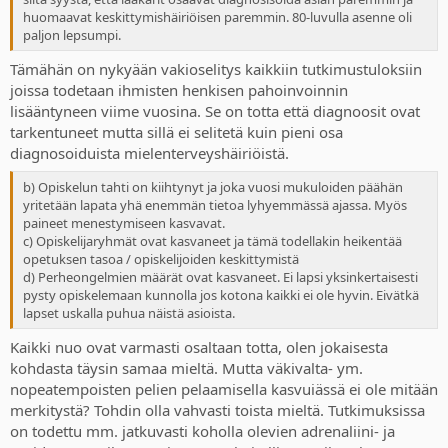
huomaavat keskittymishäiriöisen paremmin. 80-luvulla asenne oli
paljon lepsumpi.
Tämähän on nykyään vakioselitys kaikkiin tutkimustuloksiin
joissa todetaan ihmisten henkisen pahoinvoinnin
lisääntyneen viime vuosina. Se on totta että diagnoosit ovat
tarkentuneet mutta sillä ei selitetä kuin pieni osa
diagnosoiduista mielenterveyshäiriöistä.
b) Opiskelun tahti on kiihtynyt ja joka vuosi mukuloiden päähän
yritetään lapata yhä enemmän tietoa lyhyemmässä ajassa. Myös
paineet menestymiseen kasvavat.
c) Opiskelijaryhmät ovat kasvaneet ja tämä todellakin heikentää
opetuksen tasoa / opiskelijoiden keskittymistä
d) Perheongelmien määrät ovat kasvaneet. Ei lapsi yksinkertaisesti
pysty opiskelemaan kunnolla jos kotona kaikki ei ole hyvin. Eivätkä
lapset uskalla puhua näistä asioista.
Kaikki nuo ovat varmasti osaltaan totta, olen jokaisesta
kohdasta täysin samaa mieltä. Mutta väkivalta- ym.
nopeatempoisten pelien pelaamisella kasvuiässä ei ole mitään
merkitystä? Tohdin olla vahvasti toista mieltä. Tutkimuksissa
on todettu mm. jatkuvasti koholla olevien adrenaliini- ja