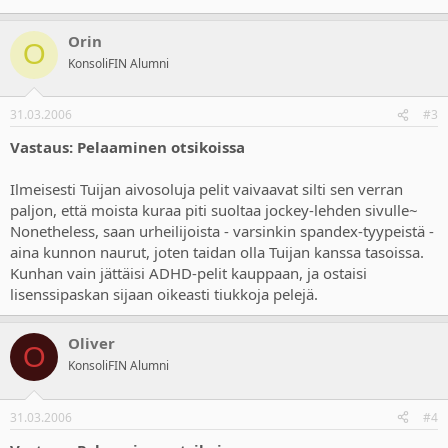
Orin
O
KonsoliFIN Alumni
31.03.2006
#3
Vastaus: Pelaaminen otsikoissa
Ilmeisesti Tuijan aivosoluja pelit vaivaavat silti sen verran
paljon, että moista kuraa piti suoltaa jockey-lehden sivulle~
Nonetheless, saan urheilijoista - varsinkin spandex-tyypeistä -
aina kunnon naurut, joten taidan olla Tuijan kanssa tasoissa.
Kunhan vain jättäisi ADHD-pelit kauppaan, ja ostaisi
lisenssipaskan sijaan oikeasti tiukkoja pelejä.
Oliver
O
KonsoliFIN Alumni
31.03.2006
#4