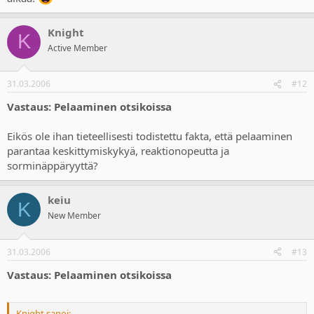
Knight
K
Active Member
31.03.2006
#12
Vastaus: Pelaaminen otsikoissa
Eikös ole ihan tieteellisesti todistettu fakta, että pelaaminen
parantaa keskittymiskykyä, reaktionopeutta ja
sorminäppäryyttä?
keiu
K
New Member
31.03.2006
#13
Vastaus: Pelaaminen otsikoissa
Knight sanoi: