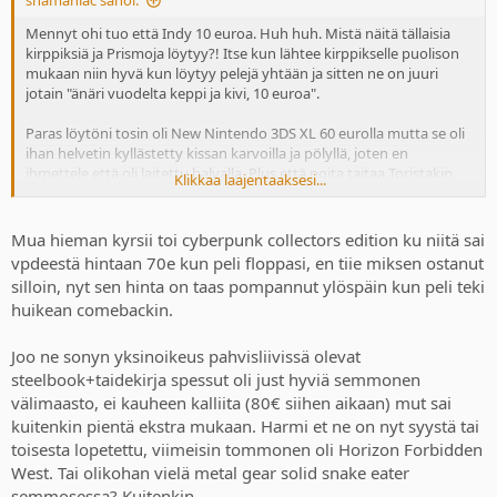
Mennyt ohi tuo että Indy 10 euroa. Huh huh. Mistä näitä tällaisia
kirppiksiä ja Prismoja löytyy?! Itse kun lähtee kirppikselle puolison
mukaan niin hyvä kun löytyy pelejä yhtään ja sitten ne on juuri
jotain "änäri vuodelta keppi ja kivi, 10 euroa".
Paras löytöni tosin oli New Nintendo 3DS XL 60 eurolla mutta se oli
ihan helvetin kyllästetty kissan karvoilla ja pölyllä, joten en
ihmettele että oli laitettu halvalla. Plus että noita taitaa Toristakin
Klikkaa laajentaaksesi...
saada hyvällä tuurilla tuohon hintaan, joten ei mikään Mr. Tokmanni
-tason löyty ehkä kuitenkaan. Silti omasta mielestäni parhaita diilejä
mitä ikinä saanut.
Mua hieman kyrsii toi cyberpunk collectors edition ku niitä sai
vpdeestä hintaan 70e kun peli floppasi, en tiie miksen ostanut
silloin, nyt sen hinta on taas pompannut ylöspäin kun peli teki
Tästä itsekin kirjoitellut tasaisesti että nykyään vaikka Sonyn
huikean comebackin.
spesiaalit jo melkein sen 100 euroa ja niissä on vähemmän kamaa.
Vielä 80 eurolla ostin sitä "taidekirja + stealbook"-versiota mutta ei
enää nykyään. Tosin eipä niitä taida edes olla enää? Tuo Witcherin,
Joo ne sonyn yksinoikeus pahvisliivissä olevat
Cyberpunkin ja vaikkapa Elden Ringin perusversio (tai ehkä se oli
steelbook+taidekirja spessut oli just hyviä semmonen
joku "Day One" tms mutta normihintaan myytiin) oli sellaisia että
välimaasto, ei kauheen kalliita (80€ siihen aikaan) mut sai
monien spessujen sisältö kalpenee niiden rinnalla.
kuitenkin pientä ekstra mukaan. Harmi et ne on nyt syystä tai
toisesta lopetettu, viimeisin tommonen oli Horizon Forbidden
West. Tai olikohan vielä metal gear solid snake eater
Cyberpunkin gotyssa oli muuten sama. Siksi säilytin myös PS4-
version. Tosin se versio on itselläni muutenkin se jättimäinen patsas,
semmosessa? Kuitenkin.