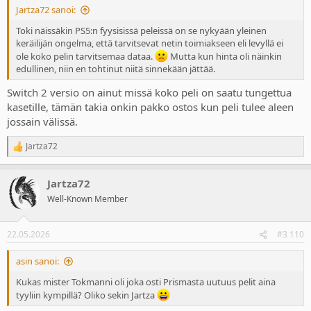
Jartza72 sanoi:
Toki näissäkin PS5:n fyysisissä peleissä on se nykyään yleinen
keräilijän ongelma, että tarvitsevat netin toimiakseen eli levyllä ei
ole koko pelin tarvitsemaa dataa.
Mutta kun hinta oli näinkin
edullinen, niin en tohtinut niitä sinnekään jättää.
Switch 2 versio on ainut missä koko peli on saatu tungettua
kasetille, tämän takia onkin pakko ostos kun peli tulee aleen
jossain välissä.
Jartza72
R
e
a
Jartza72
c
t
Well-Known Member
i
o
n
22.05.2026
#3 110
s
:
asin sanoi:
Kukas mister Tokmanni oli joka osti Prismasta uutuus pelit aina
tyyliin kympillä? Oliko sekin Jartza