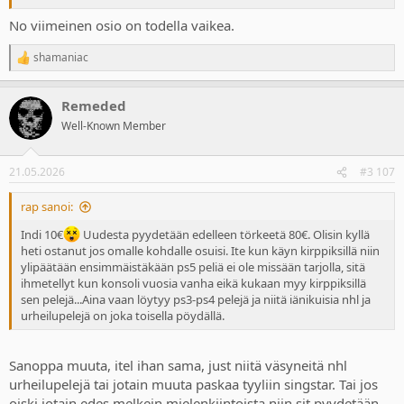
No viimeinen osio on todella vaikea.
shamaniac
R
e
a
Remeded
c
t
Well-Known Member
i
o
n
21.05.2026
#3 107
s
:
rap sanoi:
Indi 10€
Uudesta pyydetään edelleen törkeetä 80€. Olisin kyllä
heti ostanut jos omalle kohdalle osuisi. Ite kun käyn kirppiksillä niin
ylipäätään ensimmäistäkään ps5 peliä ei ole missään tarjolla, sitä
ihmetellyt kun konsoli vuosia vanha eikä kukaan myy kirppiksillä
sen pelejä...Aina vaan löytyy ps3-ps4 pelejä ja niitä iänikuisia nhl ja
urheilupelejä on joka toisella pöydällä.
Sanoppa muuta, itel ihan sama, just niitä väsyneitä nhl
urheilupelejä tai jotain muuta paskaa tyyliin singstar. Tai jos
oiski jotain edes melkein mielenkiintoista niin sit pyydetään