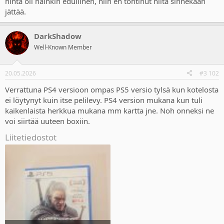
hinta oli näinkin edullinen, niin en tohtinut niitä sinnekään
jättää.
DarkShadow
Well-Known Member
20.05.2026
#3 102
Verrattuna PS4 versioon ompas PS5 versio tylsä kun kotelosta
ei löytynyt kuin itse pelilevy. PS4 version mukana kun tuli
kaikenlaista herkkua mukana mm kartta jne. Noh onneksi ne
voi siirtää uuteen boxiin.
Liitetiedostot