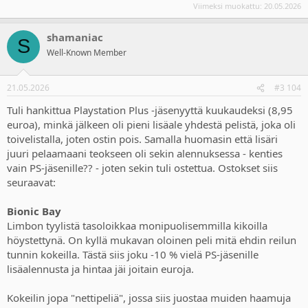
Viimeksi muokattu:
20.05.2026
shamaniac
S
Well-Known Member
21.05.2026
#3 104
Tuli hankittua Playstation Plus -jäsenyyttä kuukaudeksi (8,95
euroa), minkä jälkeen oli pieni lisäale yhdestä pelistä, joka oli
toivelistalla, joten ostin pois. Samalla huomasin että lisäri
juuri pelaamaani teokseen oli sekin alennuksessa - kenties
vain PS-jäsenille?? - joten sekin tuli ostettua. Ostokset siis
seuraavat:
Bionic Bay
Limbon tyylistä tasoloikkaa monipuolisemmilla kikoilla
höystettynä. On kyllä mukavan oloinen peli mitä ehdin reilun
tunnin kokeilla. Tästä siis joku -10 % vielä PS-jäsenille
lisäalennusta ja hintaa jäi joitain euroja.
Kokeilin jopa "nettipeliä", jossa siis juostaa muiden haamuja