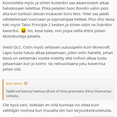
kiinnostella myös ja siihen kuitenkin saa aikamoisesti aikaa
halutessaan laitettua. Ehkä pelailen tuon Bondin väliin pois
alta kun tuntuisi olevan mukavan tiivis teos. Yotei saa jäädä
odottelemaan vuoroaan ja sopivampaa hetkeä. Plus olisi tässä
toki myös Talos Principle 2 kesken ja siihen ostin ne lisäritkin
kaveriksi.
No, kesä tulee, niin jospa siellä ehtisi joitain
ekstratunteja pelailla.
Viesti-DLC: Ostin myös sellaisen uutuuspelin kuin Minecraft.
Lapsi tuota halusi alkaa pelaamaan, joten ostin hänelle. Johan
tässä on seitsemän vuotta mietitty että milloin alkaa tuota
pelaamaan kun jo kolmi- tai nelivuotiaana joku kaverinsa
pelasi sitä.
asin sanoi:
Täällä tuli kanssa haettua Ghost of Yotei prismasta. Kiitos Shamaniac
vinkistä.
Ole hyvä vain, itsekään en siitä kunniaa voi ottaa kuin
välittäjän roolissa kun muualta sen luin tarjouskeskustelusta.
Viimeksi muokattu:
28.05.2026