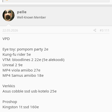
R
e
a
pelle
c
t
Well-Known Member
i
o
n
22.05.2026
#3 111
s
:
VPD
Eye toy: pompom party 2e
Kung-fu rider 5e
VTM: bloodlines 2 22e (5e alekoodi)
Unreal 2 9e
MP4 viola amiibo 27e
MP4 Samus amiibo 18e
Verkkis
Asus cobble ssd usb kotelo 25e
Proshop
Kingston 1t ssd 160e