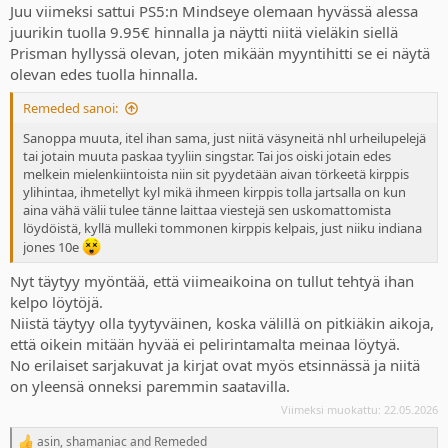
Juu viimeksi sattui PS5:n Mindseye olemaan hyvässä alessa
juurikin tuolla 9.95€ hinnalla ja näytti niitä vieläkin siellä
Prisman hyllyssä olevan, joten mikään myyntihitti se ei näytä
olevan edes tuolla hinnalla.
Remeded sanoi:
Sanoppa muuta, itel ihan sama, just niitä väsyneitä nhl urheilupelejä
tai jotain muuta paskaa tyyliin singstar. Tai jos oiski jotain edes
melkein mielenkiintoista niin sit pyydetään aivan törkeetä kirppis
ylihintaa, ihmetellyt kyl mikä ihmeen kirppis tolla jartsalla on kun
aina vähä välii tulee tänne laittaa viestejä sen uskomattomista
löydöistä, kyllä mulleki tommonen kirppis kelpais, just niiku indiana
jones 10e
Nyt täytyy myöntää, että viimeaikoina on tullut tehtyä ihan
kelpo löytöjä.
Niistä täytyy olla tyytyväinen, koska välillä on pitkiäkin aikoja,
että oikein mitään hyvää ei pelirintamalta meinaa löytyä.
No erilaiset sarjakuvat ja kirjat ovat myös etsinnässä ja niitä
on yleensä onneksi paremmin saatavilla.
Viimeksi muokattu:
22.05.2026
asin
,
shamaniac
and
Remeded