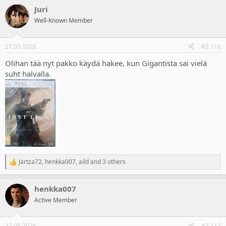
a
Juri
c
t
Well-Known Member
i
o
n
27.05.2026
#3 116
s
:
Olihan tää nyt pakko käydä hakee, kun Gigantista sai vielä
suht halvalla.
Jartza72
,
henkka007
,
aild
and 3 others
R
e
a
henkka007
c
t
Active Member
i
o
n
27.05.2026
#3 117