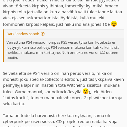
aivan törkeetä kirppis ylihintaa, ihmetellyt kyl mikä ihmeen
kirppis tolla jartsalla on kun aina vähä välii tulee tänne laittaa
viestejä sen uskomattomista löydöistä, kyllä mulleki
tommonen kirppis kelpais, just niiku indiana jones 10e
DarkShadow sanoi:
Verrattuna PS4 versioon ompas PS5 versio tylsä kun kotelosta ei
löytynyt kuin itse pelilevy. PS4 version mukana kun tuli kaikenlaista
herkkua mukana mm kartta jne. Noh onneksi ne voi siirtää uuteen
boxiin.
Se vielä että se PS4 versio on ihan perus versio, mikä on
monesti joku special/collectors edition, just täs ykspäivä kävin
pelihyllyjä läpi niin ihastelin tota Witcher 3 sisältöä, mukana
tulee: Game manual, soundtrack (levyllä
), tekijöiden
"kiitos kortti", toinen manuaali vihkonen, 2kpl witcher tarroja
sekä kartta.
Tämä on todella harvinaista herkkua nykyään, sama oli
cyberpunk perusversiossa. CD projekt red on näitä harvoja