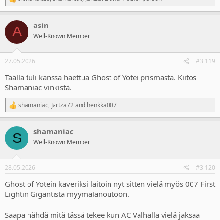
R
e
a
asin
c
A
t
Well-Known Member
i
o
n
27.05.2026
#3 119
s
:
Täällä tuli kanssa haettua Ghost of Yotei prismasta. Kiitos
Shamaniac vinkistä.
shamaniac
,
Jartza72
and
henkka007
R
e
a
shamaniac
c
S
t
Well-Known Member
i
o
n
28.05.2026
#3 120
s
:
Ghost of Yotein kaveriksi laitoin nyt sitten vielä myös 007 First
Lightin Gigantista myymälänoutoon.
Saapa nähdä mitä tässä tekee kun AC Valhalla vielä jaksaa