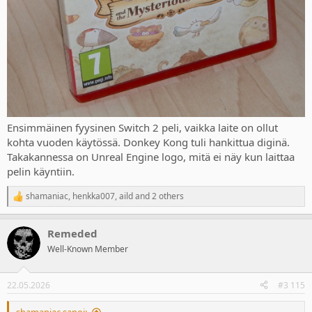
Ensimmäinen fyysinen Switch 2 peli, vaikka laite on ollut
kohta vuoden käytössä. Donkey Kong tuli hankittua diginä.
Takakannessa on Unreal Engine logo, mitä ei näy kun laittaa
pelin käyntiin.
shamaniac
,
henkka007
,
aild
and 2 others
R
e
a
Remeded
c
t
Well-Known Member
i
o
n
22.05.2026
#3 115
s
:
shamaniac sanoi: