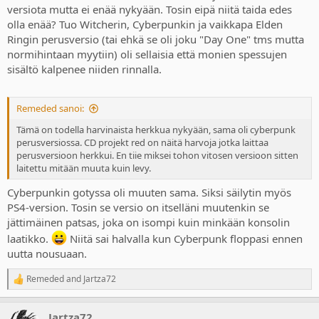
versiota mutta ei enää nykyään. Tosin eipä niitä taida edes
olla enää? Tuo Witcherin, Cyberpunkin ja vaikkapa Elden
Ringin perusversio (tai ehkä se oli joku "Day One" tms mutta
normihintaan myytiin) oli sellaisia että monien spessujen
sisältö kalpenee niiden rinnalla.
Remeded sanoi:
Tämä on todella harvinaista herkkua nykyään, sama oli cyberpunk
perusversiossa. CD projekt red on näitä harvoja jotka laittaa
perusversioon herkkui. En tiie miksei tohon vitosen versioon sitten
laitettu mitään muuta kuin levy.
Cyberpunkin gotyssa oli muuten sama. Siksi säilytin myös
PS4-version. Tosin se versio on itselläni muutenkin se
jättimäinen patsas, joka on isompi kuin minkään konsolin
laatikko.
Niitä sai halvalla kun Cyberpunk floppasi ennen
uutta nousuaan.
Remeded
and
Jartza72
R
e
a
Jartza72
c