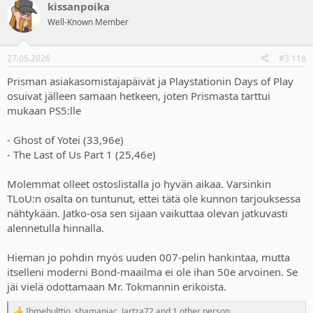
kissanpoika
c
t
Well-Known Member
i
o
n
27.05.2026
#3 118
s
:
Prisman asiakasomistajapäivät ja Playstationin Days of Play
osuivat jälleen samaan hetkeen, joten Prismasta tarttui
mukaan PS5:lle
- Ghost of Yotei (33,96e)
- The Last of Us Part 1 (25,46e)
Molemmat olleet ostoslistalla jo hyvän aikaa. Varsinkin
TLoU:n osalta on tuntunut, ettei tätä ole kunnon tarjouksessa
nähtykään. Jatko-osa sen sijaan vaikuttaa olevan jatkuvasti
alennetulla hinnalla.
Hieman jo pohdin myös uuden 007-pelin hankintaa, mutta
itselleni moderni Bond-maailma ei ole ihan 50e arvoinen. Se
jäi vielä odottamaan Mr. Tokmannin erikoista.
Ihmehulttio
,
shamaniac
,
Jartza72
and 1 other person