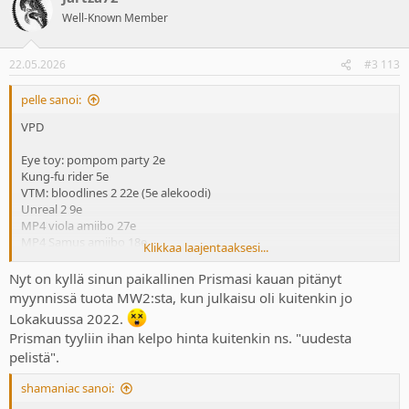
t
Well-Known Member
i
o
n
22.05.2026
#3 113
s
:
pelle sanoi:
VPD
Eye toy: pompom party 2e
Kung-fu rider 5e
VTM: bloodlines 2 22e (5e alekoodi)
Unreal 2 9e
MP4 viola amiibo 27e
MP4 Samus amiibo 18e
Klikkaa laajentaaksesi...
Verkkis
Nyt on kyllä sinun paikallinen Prismasi kauan pitänyt
Asus cobble ssd usb kotelo 25e
myynnissä tuota MW2:sta, kun julkaisu oli kuitenkin jo
Lokakuussa 2022.
Proshop
Prisman tyyliin ihan kelpo hinta kuitenkin ns. "uudesta
Kingston 1t ssd 160e
pelistä".
Prisma
shamaniac sanoi:
Modern warfare 2 remaster 8.5e
Red dead redemption 30e