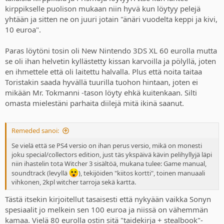
kirppikselle puolison mukaan niin hyvä kun löytyy pelejä
yhtään ja sitten ne on juuri jotain "änäri vuodelta keppi ja kivi,
10 euroa".
Paras löytöni tosin oli New Nintendo 3DS XL 60 eurolla mutta
se oli ihan helvetin kyllästetty kissan karvoilla ja pölyllä, joten
en ihmettele että oli laitettu halvalla. Plus että noita taitaa
Toristakin saada hyvällä tuurilla tuohon hintaan, joten ei
mikään Mr. Tokmanni -tason löyty ehkä kuitenkaan. Silti
omasta mielestäni parhaita diilejä mitä ikinä saanut.
Remeded sanoi:
Se vielä että se PS4 versio on ihan perus versio, mikä on monesti
joku special/collectors edition, just täs ykspäivä kävin pelihyllyjä läpi
niin ihastelin tota Witcher 3 sisältöä, mukana tulee: Game manual,
soundtrack (levyllä
), tekijöiden "kiitos kortti", toinen manuaali
vihkonen, 2kpl witcher tarroja sekä kartta.
Tästä itsekin kirjoitellut tasaisesti että nykyään vaikka Sonyn
spesiaalit jo melkein sen 100 euroa ja niissä on vähemmän
kamaa. Vielä 80 eurolla ostin sitä "taidekirja + stealbook"-