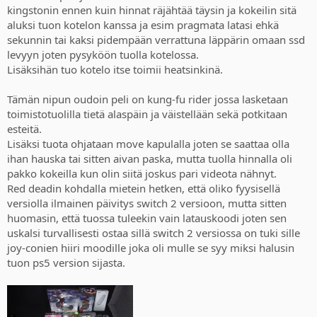
kingstonin ennen kuin hinnat räjähtää täysin ja kokeilin sitä
aluksi tuon kotelon kanssa ja esim pragmata latasi ehkä
sekunnin tai kaksi pidempään verrattuna läppärin omaan ssd
levyyn joten pysyköön tuolla kotelossa.
Lisäksihän tuo kotelo itse toimii heatsinkinä.
Tämän nipun oudoin peli on kung-fu rider jossa lasketaan
toimistotuolilla tietä alaspäin ja väistellään sekä potkitaan
esteitä.
Lisäksi tuota ohjataan move kapulalla joten se saattaa olla
ihan hauska tai sitten aivan paska, mutta tuolla hinnalla oli
pakko kokeilla kun olin siitä joskus pari videota nähnyt.
Red deadin kohdalla mietein hetken, että oliko fyysisellä
versiolla ilmainen päivitys switch 2 versioon, mutta sitten
huomasin, että tuossa tuleekin vain latauskoodi joten sen
uskalsi turvallisesti ostaa sillä switch 2 versiossa on tuki sille
joy-conien hiiri moodille joka oli mulle se syy miksi halusin
tuon ps5 version sijasta.