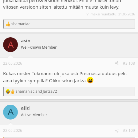
jotka laittaa perusversioon herkkui. En tiie miksei tohon
vitosen versioon sitten laitettu mitään muuta kuin levy.
Viimeksi muokattu:
21.05.2026
shamaniac
R
e
a
asin
c
A
t
Well-Known Member
i
o
n
22.05.2026
#3 108
s
:
Kukas mister Tokmanni oli joka osti Prismasta uutuus pelit
aina tyyliin kympillä? Oliko sekin Jartza
shamaniac
and
Jartza72
R
e
a
aild
c
A
t
Active Member
i
o
n
22.05.2026
#3 109
s
: