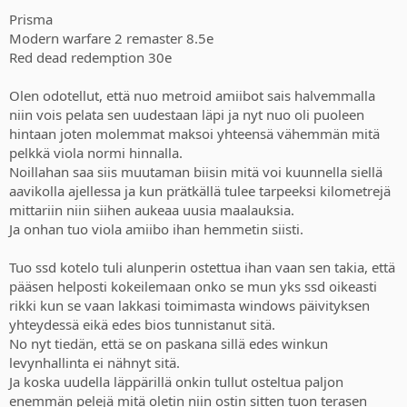
Prisma
Modern warfare 2 remaster 8.5e
Red dead redemption 30e
Olen odotellut, että nuo metroid amiibot sais halvemmalla
niin vois pelata sen uudestaan läpi ja nyt nuo oli puoleen
hintaan joten molemmat maksoi yhteensä vähemmän mitä
pelkkä viola normi hinnalla.
Noillahan saa siis muutaman biisin mitä voi kuunnella siellä
aavikolla ajellessa ja kun prätkällä tulee tarpeeksi kilometrejä
mittariin niin siihen aukeaa uusia maalauksia.
Ja onhan tuo viola amiibo ihan hemmetin siisti.
Tuo ssd kotelo tuli alunperin ostettua ihan vaan sen takia, että
pääsen helposti kokeilemaan onko se mun yks ssd oikeasti
rikki kun se vaan lakkasi toimimasta windows päivityksen
yhteydessä eikä edes bios tunnistanut sitä.
No nyt tiedän, että se on paskana sillä edes winkun
levynhallinta ei nähnyt sitä.
Ja koska uudella läppärillä onkin tullut osteltua paljon
enemmän pelejä mitä oletin niin ostin sitten tuon terasen