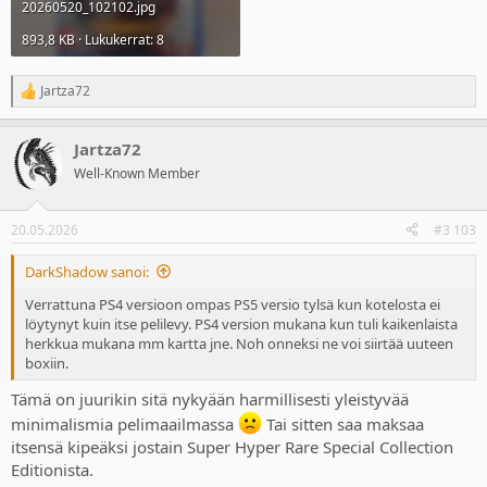
20260520_102102.jpg
893,8 KB · Lukukerrat: 8
Jartza72
R
e
a
Jartza72
c
t
Well-Known Member
i
o
n
20.05.2026
#3 103
s
:
DarkShadow sanoi:
Verrattuna PS4 versioon ompas PS5 versio tylsä kun kotelosta ei
löytynyt kuin itse pelilevy. PS4 version mukana kun tuli kaikenlaista
herkkua mukana mm kartta jne. Noh onneksi ne voi siirtää uuteen
boxiin.
Tämä on juurikin sitä nykyään harmillisesti yleistyvää
minimalismia pelimaailmassa
Tai sitten saa maksaa
itsensä kipeäksi jostain Super Hyper Rare Special Collection
Editionista.