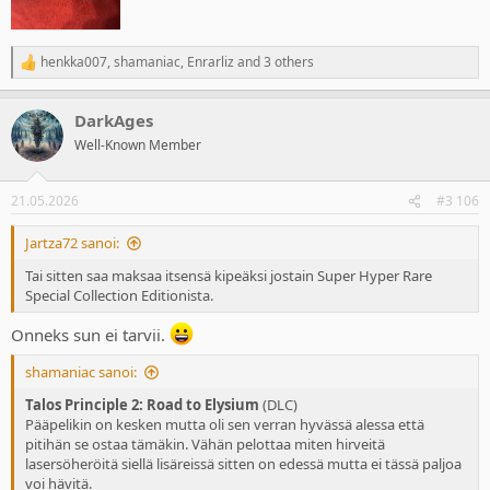
henkka007
,
shamaniac
,
Enrarliz
and 3 others
R
e
a
DarkAges
c
t
Well-Known Member
i
o
n
21.05.2026
#3 106
s
:
Jartza72 sanoi:
Tai sitten saa maksaa itsensä kipeäksi jostain Super Hyper Rare
Special Collection Editionista.
Onneks sun ei tarvii.
shamaniac sanoi:
Talos Principle 2: Road to Elysium
(DLC)
Pääpelikin on kesken mutta oli sen verran hyvässä alessa että
pitihän se ostaa tämäkin. Vähän pelottaa miten hirveitä
lasersöheröitä siellä lisäreissä sitten on edessä mutta ei tässä paljoa
voi hävitä.