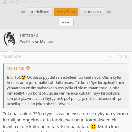
V
A
jryi
20.10.2009
i
l
Ensimmäinen
Last
Edellinen
156 of 160
Seuraava
e
o
s
i
•••
t
t
i
u
k
s
Jartza72
e
p
Well-Known Member
t
ä
j
i
u
v
20.05.2026
#3 101
n
ä
a
m
rap sanoi:
l
ä
o
ä
Indi 10€
Uudesta pyydetään edelleen törkeetä 80€. Olisin kyllä
i
r
heti ostanut jos omalle kohdalle osuisi. Ite kun käyn kirppiksillä niin
t
ä
ylipäätään ensimmäistäkään ps5 peliä ei ole missään tarjolla, sitä
t
ihmetellyt kun konsoli vuosia vanha eikä kukaan myy kirppiksillä
a
sen pelejä...Aina vaan löytyy ps3-ps4 pelejä ja niitä iänikuisia nhl ja
j
urheilupelejä on joka toisella pöydällä.
a
Toki näissäkin PS5:n fyysisissä peleissä on se nykyään yleinen
keräilijän ongelma, että tarvitsevat netin toimiakseen eli
levyllä ei ole koko pelin tarvitsemaa dataa.
Mutta kun