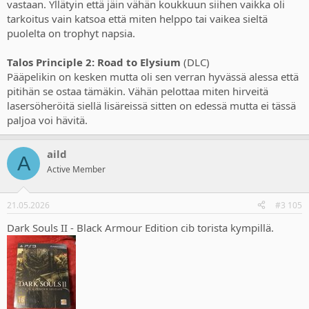
vastaan. Yllätyin että jäin vähän koukkuun siihen vaikka oli
tarkoitus vain katsoa että miten helppo tai vaikea sieltä
puolelta on trophyt napsia.
Talos Principle 2: Road to Elysium
(DLC)
Pääpelikin on kesken mutta oli sen verran hyvässä alessa että
pitihän se ostaa tämäkin. Vähän pelottaa miten hirveitä
lasersöheröitä siellä lisäreissä sitten on edessä mutta ei tässä
paljoa voi hävitä.
aild
A
Active Member
21.05.2026
#3 105
Dark Souls II - Black Armour Edition cib torista kympillä.