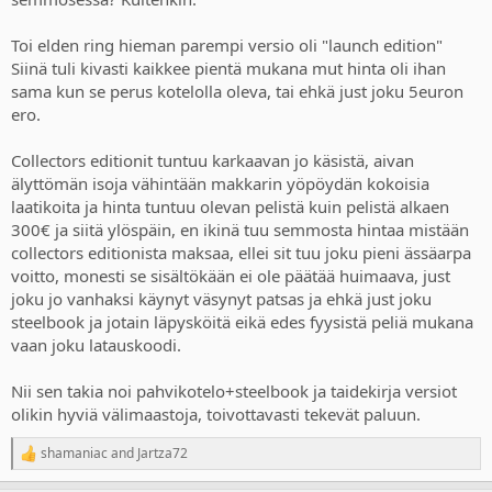
joka on isompi kuin minkään konsolin laatikko.
Niitä sai halvalla
kun Cyberpunk floppasi ennen uutta nousuaan.
Toi elden ring hieman parempi versio oli "launch edition"
Siinä tuli kivasti kaikkee pientä mukana mut hinta oli ihan
sama kun se perus kotelolla oleva, tai ehkä just joku 5euron
ero.
Collectors editionit tuntuu karkaavan jo käsistä, aivan
älyttömän isoja vähintään makkarin yöpöydän kokoisia
laatikoita ja hinta tuntuu olevan pelistä kuin pelistä alkaen
300€ ja siitä ylöspäin, en ikinä tuu semmosta hintaa mistään
collectors editionista maksaa, ellei sit tuu joku pieni ässäarpa
voitto, monesti se sisältökään ei ole päätää huimaava, just
joku jo vanhaksi käynyt väsynyt patsas ja ehkä just joku
steelbook ja jotain läpysköitä eikä edes fyysistä peliä mukana
vaan joku latauskoodi.
Nii sen takia noi pahvikotelo+steelbook ja taidekirja versiot
olikin hyviä välimaastoja, toivottavasti tekevät paluun.
shamaniac
and
Jartza72
R
e