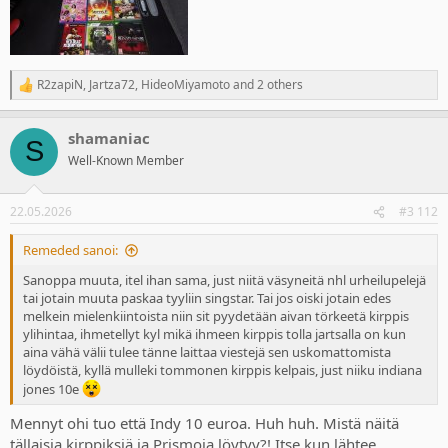
R2zapiN
,
Jartza72
,
HideoMiyamoto
and 2 others
R
e
a
shamaniac
c
S
t
Well-Known Member
i
o
n
22.05.2026
#3 112
s
:
Remeded sanoi:
Sanoppa muuta, itel ihan sama, just niitä väsyneitä nhl urheilupelejä
tai jotain muuta paskaa tyyliin singstar. Tai jos oiski jotain edes
melkein mielenkiintoista niin sit pyydetään aivan törkeetä kirppis
ylihintaa, ihmetellyt kyl mikä ihmeen kirppis tolla jartsalla on kun
aina vähä välii tulee tänne laittaa viestejä sen uskomattomista
löydöistä, kyllä mulleki tommonen kirppis kelpais, just niiku indiana
jones 10e
Mennyt ohi tuo että Indy 10 euroa. Huh huh. Mistä näitä
tällaisia kirppiksiä ja Prismoja löytyy?! Itse kun lähtee