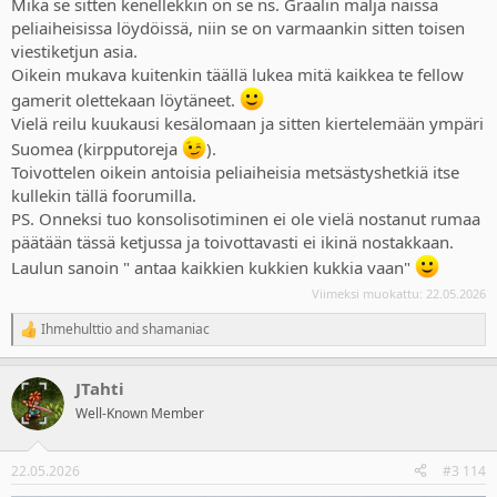
Mikä se sitten kenellekkin on se ns. Graalin malja näissä
kun Cyberpunk floppasi ennen uutta nousuaan.
toimistotuolilla tietä alaspäin ja väistellään sekä potkitaan esteitä.
peliaiheisissa löydöissä, niin se on varmaankin sitten toisen
Lisäksi tuota ohjataan move kapulalla joten se saattaa olla ihan
viestiketjun asia.
hauska tai sitten aivan paska, mutta tuolla hinnalla oli pakko
Oikein mukava kuitenkin täällä lukea mitä kaikkea te fellow
kokeilla kun olin siitä joskus pari videota nähnyt.
gamerit olettekaan löytäneet.
Red deadin kohdalla mietein hetken, että oliko fyysisellä versiolla
ilmainen päivitys switch 2 versioon, mutta sitten huomasin, että
Vielä reilu kuukausi kesälomaan ja sitten kiertelemään ympäri
tuossa tuleekin vain latauskoodi joten sen uskalsi turvallisesti ostaa
Suomea (kirpputoreja
).
sillä switch 2 versiossa on tuki sille joy-conien hiiri moodille joka oli
Toivottelen oikein antoisia peliaiheisia metsästyshetkiä itse
mulle se syy miksi halusin tuon ps5 version sijasta.
kullekin tällä foorumilla.
PS. Onneksi tuo konsolisotiminen ei ole vielä nostanut rumaa
Näytä liitetiedosto 21219
päätään tässä ketjussa ja toivottavasti ei ikinä nostakkaan.
Laulun sanoin " antaa kaikkien kukkien kukkia vaan"
Viimeksi muokattu:
22.05.2026
Ihmehulttio
and
shamaniac
R
e
a
JTahti
c
t
Well-Known Member
i
o
n
22.05.2026
#3 114
s
: