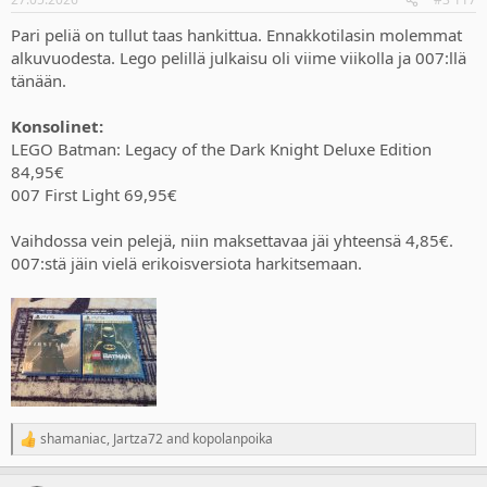
s
:
Pari peliä on tullut taas hankittua. Ennakkotilasin molemmat
alkuvuodesta. Lego pelillä julkaisu oli viime viikolla ja 007:llä
tänään.
Konsolinet:
LEGO Batman: Legacy of the Dark Knight Deluxe Edition
84,95€
007 First Light 69,95€
Vaihdossa vein pelejä, niin maksettavaa jäi yhteensä 4,85€.
007:stä jäin vielä erikoisversiota harkitsemaan.
shamaniac
,
Jartza72
and
kopolanpoika
R
e
a