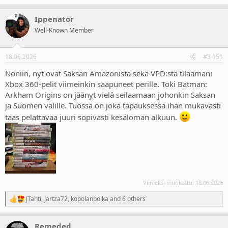
e
a
Ippenator
c
t
Well-Known Member
i
o
n
18.06.2026
#3 151
s
:
Noniin, nyt ovat Saksan Amazonista sekä VPD:stä tilaamani
Xbox 360-pelit viimeinkin saapuneet perille. Toki Batman:
Arkham Origins on jäänyt vielä seilaamaan johonkin Saksan
ja Suomen välille. Tuossa on joka tapauksessa ihan mukavasti
taas pelattavaa juuri sopivasti kesäloman alkuun.
Viimeksi muokattu:
18.06.2026
JTahti
,
Jartza72
,
kopolanpoika
and 6 others
R
e
a
Remeded
c