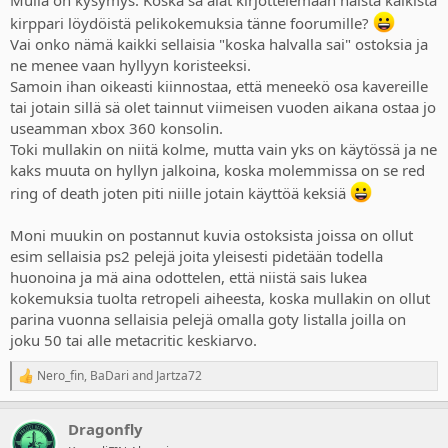
Mulla on kysymys. Koska sä alat kirjottelemaan näistä kaikista
kirppari löydöistä pelikokemuksia tänne foorumille?
Vai onko nämä kaikki sellaisia "koska halvalla sai" ostoksia ja
ne menee vaan hyllyyn koristeeksi.
Samoin ihan oikeasti kiinnostaa, että meneekö osa kavereille
tai jotain sillä sä olet tainnut viimeisen vuoden aikana ostaa jo
useamman xbox 360 konsolin.
Toki mullakin on niitä kolme, mutta vain yks on käytössä ja ne
kaks muuta on hyllyn jalkoina, koska molemmissa on se red
ring of death joten piti niille jotain käyttöä keksiä
Moni muukin on postannut kuvia ostoksista joissa on ollut
esim sellaisia ps2 pelejä joita yleisesti pidetään todella
huonoina ja mä aina odottelen, että niistä sais lukea
kokemuksia tuolta retropeli aiheesta, koska mullakin on ollut
parina vuonna sellaisia pelejä omalla goty listalla joilla on
joku 50 tai alle metacritic keskiarvo.
Nero_fin
,
BaDari
and
Jartza72
R
e
a
Dragonfly
c
t