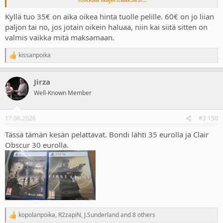
Näytä liitetiedosto 21382
Kyllä tuo 35€ on aika oikea hinta tuolle pelille. 60€ on jo liian
paljon tai no, jos jotain oikein haluaa, niin kai siitä sitten on
Näytä liitetiedosto 21383
valmis vaikka mitä maksamaan.
kissanpoika
R
e
a
Jirza
c
t
Well-Known Member
i
o
n
17.06.2026
#3 150
s
:
Tässä tämän kesän pelattavat. Bondi lähti 35 eurolla ja Clair
Obscur 30 eurolla.
kopolanpoika
,
R2zapiN
,
J.Sunderland
and 8 others
R