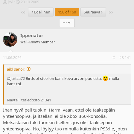
V
A
jryi
20.10.2009
i
l
Ensimmäinen
Last
Edellinen
158 of 160
Seuraava
e
o
s
i
•••
t
t
i
u
k
s
Ippenator
e
p
Well-Known Member
t
ä
j
i
u
v
11.06.2026
#3 141
n
ä
a
m
aild sanoi:
l
ä
o
ä
@Jartza72
Birds of steel on kans kova arvon puolesta.
mulla
i
r
kans toi.
t
ä
t
a
Näytä liitetiedosto 21341
j
a
Ihan hyvä peli tuokin. Harmi vaan, ettei ole taaksepäin
yhteensopiva, ja itselläni ei ole Xbox 360-konsolia.
Metsästäisin toki tuonkin tselleni, jos olisi taaksepäin
yhteensopiva. No, löytyy tuo minulla kuitenkin PS3:lle, joten