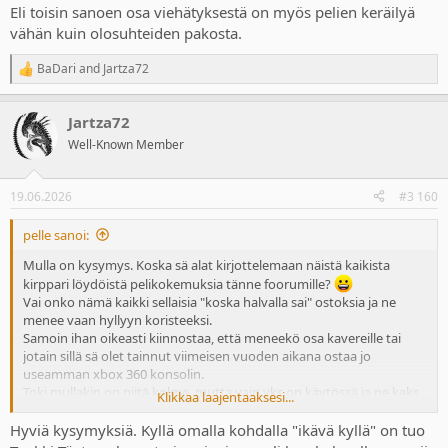
Eli toisin sanoen osa viehätyksestä on myös pelien keräilyä
vähän kuin olosuhteiden pakosta.
BaDari
and
Jartza72
R
e
a
Jartza72
c
t
Well-Known Member
i
o
n
19.06.2026
#3 160
s
:
pelle sanoi:
Mulla on kysymys. Koska sä alat kirjottelemaan näistä kaikista
kirppari löydöistä pelikokemuksia tänne foorumille?
Vai onko nämä kaikki sellaisia "koska halvalla sai" ostoksia ja ne
menee vaan hyllyyn koristeeksi.
Samoin ihan oikeasti kiinnostaa, että meneekö osa kavereille tai
jotain sillä sä olet tainnut viimeisen vuoden aikana ostaa jo
useamman xbox 360 konsolin.
Toki mullakin on niitä kolme, mutta vain yks on käytössä ja ne kaks
Klikkaa laajentaaksesi...
muuta on hyllyn jalkoina, koska molemmissa on se red ring of
death joten piti niille jotain käyttöä keksiä
Hyviä kysymyksiä. Kyllä omalla kohdalla "ikävä kyllä" on tuo