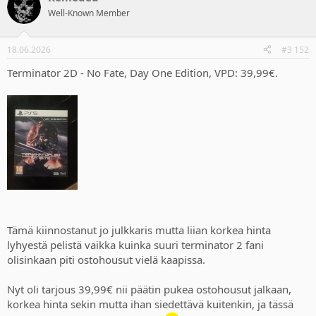
t
Well-Known Member
i
o
n
18.06.2026
#3 152
s
:
Terminator 2D - No Fate, Day One Edition, VPD: 39,99€.
Tämä kiinnostanut jo julkkaris mutta liian korkea hinta
lyhyestä pelistä vaikka kuinka suuri terminator 2 fani
olisinkaan piti ostohousut vielä kaapissa.
Nyt oli tarjous 39,99€ nii päätin pukea ostohousut jalkaan,
korkea hinta sekin mutta ihan siedettävä kuitenkin, ja tässä