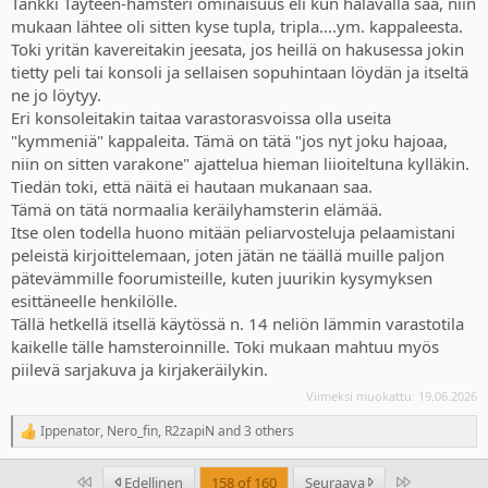
Tankki Täyteen-hamsteri ominaisuus eli kun halavalla saa, niin
Moni muukin on postannut kuvia ostoksista joissa on ollut esim
mukaan lähtee oli sitten kyse tupla, tripla....ym. kappaleesta.
sellaisia ps2 pelejä joita yleisesti pidetään todella huonoina ja mä
Toki yritän kavereitakin jeesata, jos heillä on hakusessa jokin
aina odottelen, että niistä sais lukea kokemuksia tuolta retropeli
tietty peli tai konsoli ja sellaisen sopuhintaan löydän ja itseltä
aiheesta, koska mullakin on ollut parina vuonna sellaisia pelejä
ne jo löytyy.
omalla goty listalla joilla on joku 50 tai alle metacritic keskiarvo.
Eri konsoleitakin taitaa varastorasvoissa olla useita
"kymmeniä" kappaleita. Tämä on tätä "jos nyt joku hajoaa,
niin on sitten varakone" ajattelua hieman liioiteltuna kylläkin.
Tiedän toki, että näitä ei hautaan mukanaan saa.
Tämä on tätä normaalia keräilyhamsterin elämää.
Itse olen todella huono mitään peliarvosteluja pelaamistani
peleistä kirjoittelemaan, joten jätän ne täällä muille paljon
pätevämmille foorumisteille, kuten juurikin kysymyksen
esittäneelle henkilölle.
Tällä hetkellä itsellä käytössä n. 14 neliön lämmin varastotila
kaikelle tälle hamsteroinnille. Toki mukaan mahtuu myös
piilevä sarjakuva ja kirjakeräilykin.
Viimeksi muokattu:
19.06.2026
Ippenator
,
Nero_fin
,
R2zapiN
and 3 others
R
e
a
Ensimmäinen
Last
Edellinen
158 of 160
Seuraava