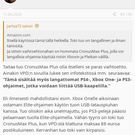
i
o
n
11.06.2026
#3 145
s
:
Jartza72 sanoi:
Amazon.com
Itsellä käytössä tämä tällä hetkellä. Toki tuo on langallinen ja ilman
tärinöitä.
Ja sitten vaihtoehtonahan on hommata CronusMax Plus, jolla voi
langallisia ohjaimia käyttää ristiin Xboxin ja Pleikan välillä.
Taitaa tuo CronusMax Plus olla itselleni se paras vaihtoehto.
Ainakin VPD:n sivuilla lukee sen infotekstissä mm. seuraavaa:
”
Tämä sisältää myös langattomat PS4-, Xbox One- ja PS3-
ohjaimet, jotka voidaan liittää USB-kaapelilla.”
Eli ilmeisesti mahdollistaisi esim. Xbox Onelle aikoinaan
ostamani Elite-ohjaimen käytön tuon USB-latauspiuhan
kanssa. Tuo olisikin aika unelmajuttu, jos PS3-pelejä pääsisi
pelaamaan tuolla Elite-ohjaimella. Vähän tyyris on toki tuo
CronusMax Plus, kun VPD:stä tilattuna maksaa 88 euroa
postikuluineen. Kerranhan tuo toki vain kirpaisisi.