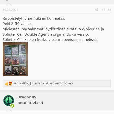
19.06.2026
#3 155
Kirppistelyt Juhannuksen kunniaksi.
Pelit 2-5€ välillä.
Mielestäni parhaimmat löydöt tässä ovat tuo Wolverine ja
Splinter Cell Double Agentin orginal Boksi versio.
Splinter Cell kaiken lisäksi vielä muoveissa ja sinetissä.
henkka007
,
J.Sunderland
,
aild
and 5 others
R
e
a
Dragonfly
c
t
KonsoliFIN Alumni
i
o
n