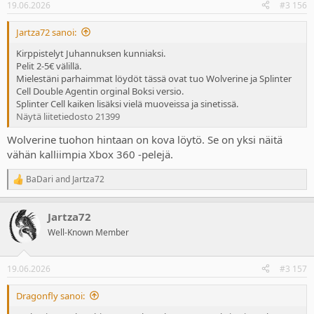
19.06.2026
#3 156
s
:
Jartza72 sanoi:
Kirppistelyt Juhannuksen kunniaksi.
Pelit 2-5€ välillä.
Mielestäni parhaimmat löydöt tässä ovat tuo Wolverine ja Splinter
Cell Double Agentin orginal Boksi versio.
Splinter Cell kaiken lisäksi vielä muoveissa ja sinetissä.
Näytä liitetiedosto 21399
Wolverine tuohon hintaan on kova löytö. Se on yksi näitä
vähän kalliimpia Xbox 360 -pelejä.
BaDari
and
Jartza72
R
e
a
Jartza72
c
t
Well-Known Member
i
o
n
19.06.2026
#3 157
s
:
Dragonfly sanoi: