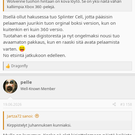
Wolverine tuohon hintaan on kova löytö. Se on yksi näitä vähän
kalliimpia Xbox 360 -pelejä.
Itsellä ollut hakusessa tuo Splinter Cell, jotta pääsisin
pelaamaan juurikin tuon orginal boksi version, kun on
kuitenkin eri kuin 360 versio.
Tuotahan ei saa digistoresta ja nyt ongelmaksi nousi tuo
avaamaton pakkaus, kun en raaski sitä avata pelaamista
varten.
No etsintä jatkukoon edelleen.
Dragonfly
R
e
a
pelle
c
t
Well-Known Member
i
o
n
19.06.2026
#3 158
s
:
Jartza72 sanoi:
Kirppistelyt Juhannuksen kunniaksi.