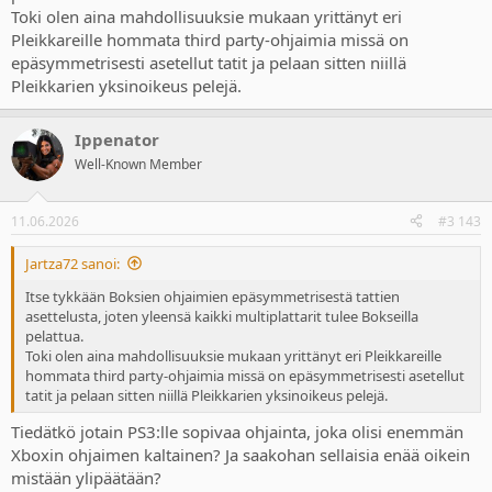
Toki olen aina mahdollisuuksie mukaan yrittänyt eri
Pleikkareille hommata third party-ohjaimia missä on
epäsymmetrisesti asetellut tatit ja pelaan sitten niillä
Pleikkarien yksinoikeus pelejä.
Ippenator
Well-Known Member
11.06.2026
#3 143
Jartza72 sanoi:
Itse tykkään Boksien ohjaimien epäsymmetrisestä tattien
asettelusta, joten yleensä kaikki multiplattarit tulee Bokseilla
pelattua.
Toki olen aina mahdollisuuksie mukaan yrittänyt eri Pleikkareille
hommata third party-ohjaimia missä on epäsymmetrisesti asetellut
tatit ja pelaan sitten niillä Pleikkarien yksinoikeus pelejä.
Tiedätkö jotain PS3:lle sopivaa ohjainta, joka olisi enemmän
Xboxin ohjaimen kaltainen? Ja saakohan sellaisia enää oikein
mistään ylipäätään?