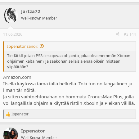
Jartza72
Well-Known Member
11.06.2026
#3 144
Ippenator sanoi:
Tiedätkö jotain PS3:lle sopivaa ohjainta, joka olisi enemmän Xboxin
ohjaimen kaltainen? Ja saakohan sellaisia enää oikein mistään
ylipäätään?
Amazon.com
Itsellä käytössä tämä tällä hetkellä. Toki tuo on langallinen ja
ilman tärinöitä.
Ja sitten vaihtoehtonahan on hommata CronusMax Plus, jolla
voi langallisia ohjaimia käyttää ristiin Xboxin ja Pleikan välillä.
Ippenator
R
e
a
Ippenator
c
t
Well-Known Member