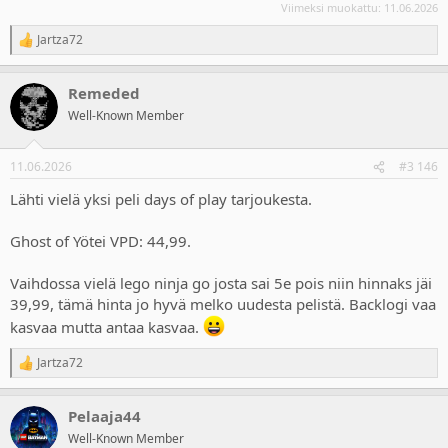
Viimeksi muokattu:
11.06.2026
Jartza72
R
e
a
Remeded
c
t
Well-Known Member
i
o
n
11.06.2026
#3 146
s
:
Lähti vielä yksi peli days of play tarjoukesta.
Ghost of Yötei VPD: 44,99.
Vaihdossa vielä lego ninja go josta sai 5e pois niin hinnaks jäi
39,99, tämä hinta jo hyvä melko uudesta pelistä. Backlogi vaa
kasvaa mutta antaa kasvaa.
Jartza72
R
e
a
Pelaaja44
c
t
Well-Known Member