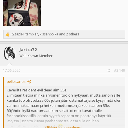
R2zapiN
,
templar
,
kissanpoika
and 2 others
R
e
a
Jartza72
c
t
Well-Known Member
i
o
n
17.06.2026
#3 149
s
:
pelle sanoi:
Kaverilta resident evil dead aim 35e.
Ei mitään tietoa minkä arvoinen tuo on nykyään, mutta sanoin sille
kuinka tuo oli vpd:ssa 60e jotan jätin ostamatta ja se kysyi mitä olen
valmis maksamaan ja hetken miettimisen jälkeen sanoin 35e.
Räjähdin kyllä nauramaan kun se laittoi nuo kuvat mulle
facebookissa sillä jostain syystä capcom on päättänyt käyttää
levyssä just sitä kuvaa päähahmosta jossa sillä on ihan
luonnottoman pituinen kaula
Klikkaa laajentaaksesi...