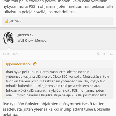
voin toki peliä edelleen pelata. Inhoan ikävä kyllä varsinkin
nykyään noita PS3:n ohjaimia, joten mieluummin pelaisin sille
julkaistuja pelejä XSX:llä, jos mahdollista.
Jartza72
R
e
a
Jartza72
c
t
Well-Known Member
i
o
n
11.06.2026
#3 142
s
:
Ippenator sanoi:
Ihan hyvä peli tuokin. Harmi vaan, ettei ole taaksepäin
yhteensopiva, ja itselläni ei ole Xbox 360-konsolia. Metsästäisin toki
tuonkin tselleni, jos olisi taaksepäin yhteensopiva. No, löytyy tuo
minulla kuitenkin PS3:lle, joten voin toki peliä edelleen pelata.
Inhoan ikävä kyllä varsinkin nykyään noita PS3:n ohjaimia, joten
mieluummin pelaisin sille julkaistuja pelejä XSX:llä, jos mahdollista.
Itse tykkään Boksien ohjaimien epäsymmetrisestä tattien
asettelusta, joten yleensä kaikki multiplattarit tulee Bokseilla
pelattua.