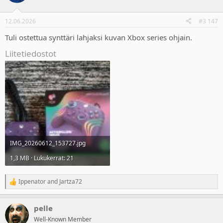
i
o
n
12.06.2026
#3 147
s
:
Tuli ostettua synttäri lahjaksi kuvan Xbox series ohjain.
Liitetiedostot
IMG_20260612_153727.jpg
1,3 MB · Lukukerrat: 21
Ippenator
and
Jartza72
R
e
a
pelle
c
t
Well-Known Member