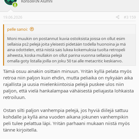
KonsoliFIN Alumni
i
o
n
19.06.2026
#3 159
s
:
pelle sanoi:
Moni muukin on postannut kuvia ostoksista joissa on ollut esim
sellaisia ps2 pelejä joita yleisesti pidetään todella huonoina ja mä
aina odottelen, että niistä sais lukea kokemuksia tuolta retropeli
aiheesta, koska mullakin on ollut parina vuonna sellaisia pelejä
omalla goty listalla joilla on joku 50 tai alle metacritic keskiarvo.
Tämä osuu ainakin osittain minuun. Yritän kyllä pelata myös
retroa niin paljon kuin ehdin, mutta peliaika on nykyään aika
rajallista ja uusia mielenkiintoisia pelejä puskee ulos niin
paljon, että vielä hankalampaa vähäisestä peliajasta lohkaista
retroiluun.
Ostan silti paljon vanhempia pelejä, jos hyviä diilejä sattuu
kohdalle ja kyllä aina vuoden aikana jokunen vanhempikin
peli tulee pelattua läpi. Yritän parhaani mukaan niistä myös
tänne kirjoitella.