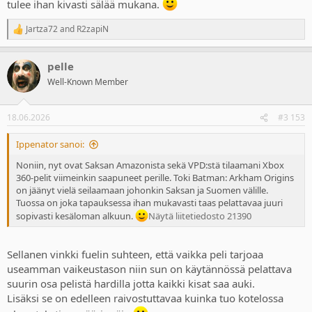
tulee ihan kivasti sälää mukana.
Jartza72
and
R2zapiN
R
e
a
pelle
c
t
Well-Known Member
i
o
n
18.06.2026
#3 153
s
:
Ippenator sanoi:
Noniin, nyt ovat Saksan Amazonista sekä VPD:stä tilaamani Xbox
360-pelit viimeinkin saapuneet perille. Toki Batman: Arkham Origins
on jäänyt vielä seilaamaan johonkin Saksan ja Suomen välille.
Tuossa on joka tapauksessa ihan mukavasti taas pelattavaa juuri
sopivasti kesäloman alkuun.
Näytä liitetiedosto 21390
Sellanen vinkki fuelin suhteen, että vaikka peli tarjoaa
useamman vaikeustason niin sun on käytännössä pelattava
suurin osa pelistä hardilla jotta kaikki kisat saa auki.
Lisäksi se on edelleen raivostuttavaa kuinka tuo kotelossa