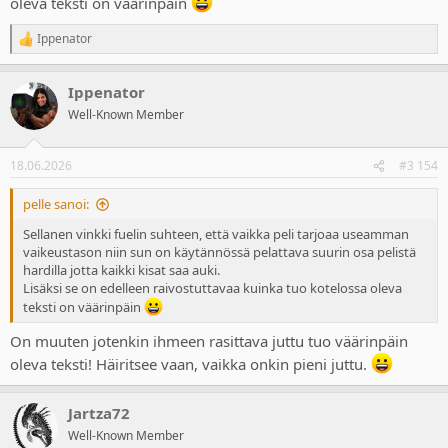
oleva teksti on väärinpäin
Ippenator
R
e
a
Ippenator
c
t
Well-Known Member
i
o
n
18.06.2026
#3 154
s
:
pelle sanoi:
Sellanen vinkki fuelin suhteen, että vaikka peli tarjoaa useamman
vaikeustason niin sun on käytännössä pelattava suurin osa pelistä
hardilla jotta kaikki kisat saa auki.
Lisäksi se on edelleen raivostuttavaa kuinka tuo kotelossa oleva
teksti on väärinpäin
On muuten jotenkin ihmeen rasittava juttu tuo väärinpäin
oleva teksti! Häiritsee vaan, vaikka onkin pieni juttu.
Jartza72
Well-Known Member