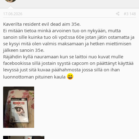
i
o
n
17.06.2026
#3 148
s
:
Kaverilta resident evil dead aim 35e.
Ei mitään tietoa minkä arvoinen tuo on nykyään, mutta
sanoin sille kuinka tuo oli vpd:ssa 60e jotan jätin ostamatta ja
se kysyi mitä olen valmis maksamaan ja hetken miettimisen
jälkeen sanoin 35e.
Räjähdin kyllä nauramaan kun se laittoi nuo kuvat mulle
facebookissa sillä jostain syystä capcom on päättänyt käyttää
levyssä just sitä kuvaa päähahmosta jossa sillä on ihan
luonnottoman pituinen kaula