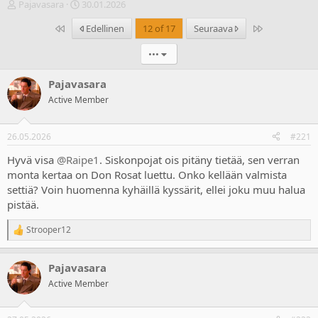
V
A
Pajavasara
30.01.2026
i
l
Ensimmäinen
Last
Edellinen
12 of 17
Seuraava
e
o
s
i
•••
t
t
i
u
k
s
Pajavasara
e
p
Active Member
t
ä
j
i
u
v
26.05.2026
#221
n
ä
a
m
Hyvä visa
@Raipe1
. Siskonpojat ois pitäny tietää, sen verran
l
ä
monta kertaa on Don Rosat luettu. Onko kellään valmista
o
ä
settiä? Voin huomenna kyhäillä kyssärit, ellei joku muu halua
i
r
pistää.
t
ä
t
Strooper12
a
R
e
j
a
a
Pajavasara
c
t
Active Member
i
o
n