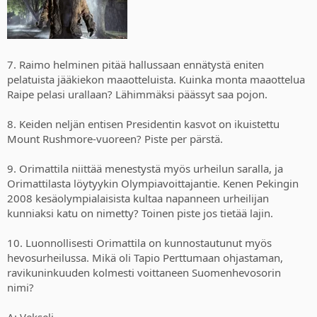
7. Raimo helminen pitää hallussaan ennätystä eniten
pelatuista jääkiekon maaotteluista. Kuinka monta maaottelua
Raipe pelasi urallaan? Lähimmäksi päässyt saa pojon.
8. Keiden neljän entisen Presidentin kasvot on ikuistettu
Mount Rushmore-vuoreen? Piste per pärstä.
9. Orimattila niittää menestystä myös urheilun saralla, ja
Orimattilasta löytyykin Olympiavoittajantie. Kenen Pekingin
2008 kesäolympialaisista kultaa napanneen urheilijan
kunniaksi katu on nimetty? Toinen piste jos tietää lajin.
10. Luonnollisesti Orimattila on kunnostautunut myös
hevosurheilussa. Mikä oli Tapio Perttumaan ohjastaman,
ravikuninkuuden kolmesti voittaneen Suomenhevosorin
nimi?