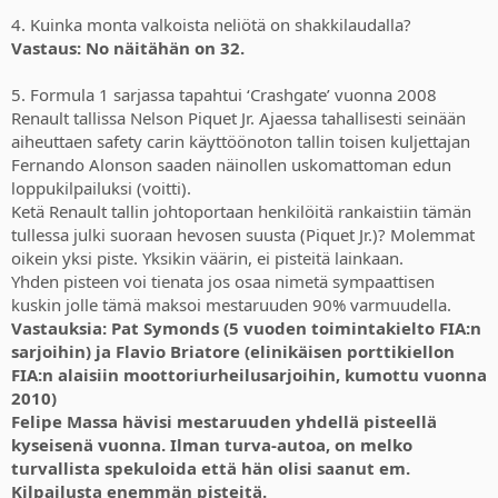
4. Kuinka monta valkoista neliötä on shakkilaudalla?
Vastaus: No näitähän on 32.
5. Formula 1 sarjassa tapahtui ‘Crashgate’ vuonna 2008
Renault tallissa Nelson Piquet Jr. Ajaessa tahallisesti seinään
aiheuttaen safety carin käyttöönoton tallin toisen kuljettajan
Fernando Alonson saaden näinollen uskomattoman edun
loppukilpailuksi (voitti).
Ketä Renault tallin johtoportaan henkilöitä rankaistiin tämän
tullessa julki suoraan hevosen suusta (Piquet Jr.)? Molemmat
oikein yksi piste. Yksikin väärin, ei pisteitä lainkaan.
Yhden pisteen voi tienata jos osaa nimetä sympaattisen
kuskin jolle tämä maksoi mestaruuden 90% varmuudella.
Vastauksia: Pat Symonds (5 vuoden toimintakielto FIA:n
sarjoihin) ja Flavio Briatore (elinikäisen porttikiellon
FIA:n alaisiin moottoriurheilusarjoihin, kumottu vuonna
2010)
Felipe Massa hävisi mestaruuden yhdellä pisteellä
kyseisenä vuonna. Ilman turva-autoa, on melko
turvallista spekuloida että hän olisi saanut em.
Kilpailusta enemmän pisteitä.