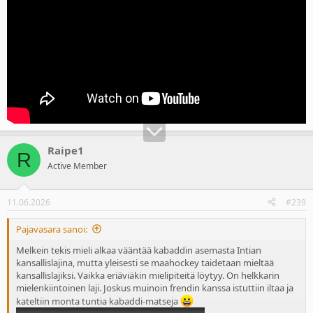
Tietovisapapukaijamerkki menee Raipelle, onnet!
Raipe1
R
Active Member
11.06.2026
#239
Pajavasara sanoi:
Melkein tekis mieli alkaa vääntää kabaddin asemasta Intian
kansallislajina, mutta yleisesti se maahockey taidetaan mieltää
kansallislajiksi. Vaikka eriäviäkin mielipiteitä löytyy. On helkkarin
mielenkiintoinen laji. Joskus muinoin frendin kanssa istuttiin iltaa ja
kateltiin monta tuntia kabaddi-matseja