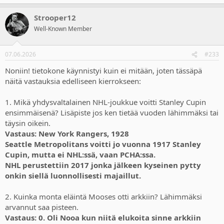
Strooper12
Well-Known Member
07.06.2026
#233
Noniin! tietokone käynnistyi kuin ei mitään, joten tässäpä
näitä vastauksia edelliseen kierrokseen:
1. Mikä yhdysvaltalainen NHL-joukkue voitti Stanley Cupin
ensimmäisenä? Lisäpiste jos ken tietää vuoden lähimmäksi tai
täysin oikein.
Vastaus: New York Rangers, 1928
Seattle Metropolitans voitti jo vuonna 1917 Stanley
Cupin, mutta ei NHL:ssä, vaan PCHA:ssa.
NHL perustettiin 2017 jonka jälkeen kyseinen pytty
onkin siellä luonnollisesti majaillut.
2. Kuinka monta eläintä Mooses otti arkkiin? Lähimmäksi
arvannut saa pisteen.
Vastaus: 0. Oli Nooa kun niitä elukoita sinne arkkiin