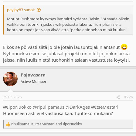
s
:
payjay83 sanoi:
Mount Rushmore kysymys lämmitti sydäntä. Taisin 3/4 saada oikein
vaikka oon tuonkin joskus wikipediasta lukenu. Trumphan siellä
kohta on myös jos vaan älyää että "perkele sinnehän minä kuulun"
Eikös se pölvästi siitä jo ole jotain lausuntojakin antanut
Nyt onneksi esim. se juhlasaliprojekti on ollut jo jonkin aikaa
jäissä, niin luulisin että tuohonkin asiaan vastustusta löytyisi.
Pajavasara
Active Member
29.05.2026
#226
@IlpoNuokko
@ripulipamaus
@DarkAges
@ItseMestari
Huomiseen asti viel vastausaikaa. Tuutteko mukaan?
ripulipamaus
,
ItseMestari
and
IlpoNuokko
R
e
a