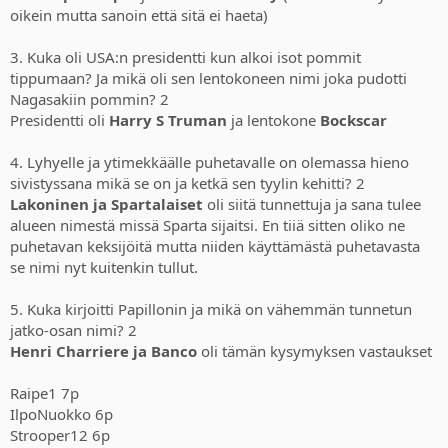
Crashgate ei ole vieläkään täysin kuollut tapaus – Felipe
oikein mutta sanoin että sitä ei haeta)
Massa yritti vielä yli 15 vuotta myöhemmin oikeusteitse saada
tunnustuksen siitä, että hän olisi vuoden 2008
3. Kuka oli USA:n presidentti kun alkoi isot pommit
maailmanmestari.
tippumaan? Ja mikä oli sen lentokoneen nimi joka pudotti
6. Formula 1 autossa (edit:// tämän vuoden autoissa) on tunnetusti
Nagasakiin pommin? 2
bensiini ja sähkömoottorit antamassa voimaa. Kuinka suuri itse
Presidentti oli
Harry S Truman
ja lentokone
Bockscar
bensiinimoottorin mäntä/iskutilavuus on?
Vastaus: Yllättävän pieni on tämä V6 turbo, vain 1600cc3 / 1,6l
4. Lyhyelle ja ytimekkäälle puhetavalle on olemassa hieno
sivistyssana mikä se on ja ketkä sen tyylin kehitti? 2
7. Betelgeuse on viimeisiä vetelevä todella massiivinen tähti Orionin
vyöhykkeellä. Sen on odotettu räjähtävän supernovana päivänä
Lakoninen ja Spartalaiset
oli siitä tunnettuja ja sana tulee
minä hyvänsä. Tai ehkä se onkin jo räjähtänyt?
alueen nimestä missä Sparta sijaitsi. En tiiä sitten oliko ne
Jos se räjähtäisi tänään, minä vuonna me havaittaisiin se täällä
puhetavan keksijöitä mutta niiden käyttämästä puhetavasta
maapallolla? Lähin arvaus saa pisteen.
se nimi nyt kuitenkin tullut.
Vastaus: Tämähän menikin vähän konstikkaammaksi koska
tarkkaa arviota tähden täisyydestä maahan ei ole. Arvio on
5. Kuka kirjoitti Papillonin ja mikä on vähemmän tunnetun
noin 640–700 valovuotta.
Voidaan siis sanoa tähden supernovan näkyvän maassa noin
jatko-osan nimi? 2
2666–2726
Henri Charriere ja Banco
oli tämän kysymyksen vastaukset
Knoppitietona: elokuvan Beetlejuice (ja hahmon) nimi on
johdettu tästä tähdestä.
Raipe1 7p
IlpoNuokko 6p
8. Mikä on suomen kansalliskukka?
Strooper12 6p
Vastaus: Kielo