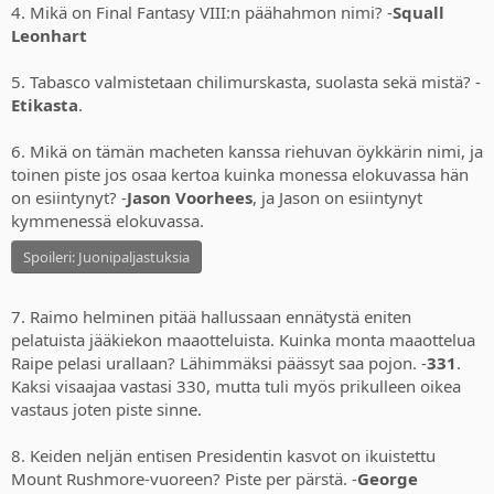
4. Mikä on Final Fantasy VIII:n päähahmon nimi? -
Squall
Leonhart
5. Tabasco valmistetaan chilimurskasta, suolasta sekä mistä? -
Etikasta
.
6. Mikä on tämän macheten kanssa riehuvan öykkärin nimi, ja
toinen piste jos osaa kertoa kuinka monessa elokuvassa hän
on esiintynyt? -
Jason Voorhees
, ja Jason on esiintynyt
kymmenessä elokuvassa.
Spoileri:
Juonipaljastuksia
7. Raimo helminen pitää hallussaan ennätystä eniten
pelatuista jääkiekon maaotteluista. Kuinka monta maaottelua
Raipe pelasi urallaan? Lähimmäksi päässyt saa pojon. -
331
.
Kaksi visaajaa vastasi 330, mutta tuli myös prikulleen oikea
vastaus joten piste sinne.
8. Keiden neljän entisen Presidentin kasvot on ikuistettu
Mount Rushmore-vuoreen? Piste per pärstä. -
George