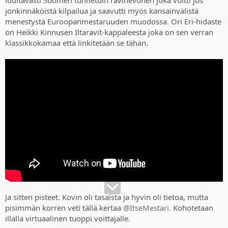
jonkinnäköistä kilpailua ja saavutti myös kansainvälistä
menestystä Euroopanmestaruuden muodossa. Ori Eri-hidaste
on Heikki Kinnusen Iltaravit-kappaleesta joka on sen verran
klassikkokamaa että linkitetään se tähän.
Ja sitten pisteet. Kovin oli tasaista ja hyvin oli tietoa, mutta
pisimmän korren veti tällä kertaa
@ItseMestari
. Kohotetaan
illalla virtuaalinen tuoppi voittajalle.