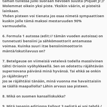
tämän tullessa julki suoraan hevosen suusta (Piquet Jr.)?
Molemmat oikein yksi piste. Yksikin väärin, ei pisteitä
lainkaan.
Yhden pisteen voi tienata jos osaa nimetä sympaattisen
kuskin jolle tämä maksoi mestaruuden 90%
varmuudella.
6. Formula 1 autossa (edit:// tämän vuoden autoissa) on
tunnetusti bensiini ja sähkömoottorit antamassa
voimaa. Kuinka suuri itse bensiinimoottorin
mäntä/iskutilavuus on?
7. Betelgeuse on viimeisiä vetelevä todella massiivinen
tähti Orionin vyöhykkeellä. Sen on odotettu räjähtävän
supernovana päivänä minä hyvänsä. Tai ehkä se onkin
jo räjähtänyt?
Jos se räjähtäisi tänään, minä vuonna me havaittaisiin
se täällä maapallolla? Lähin arvaus saa pisteen.
8. Mikä on suomen kansalliskukka?
9. Mitä Japanin editiossa Fallout 3 pelistä ei voi tehdä /