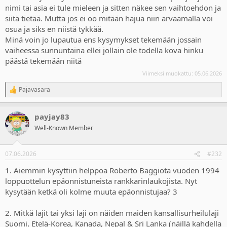
nimi tai asia ei tule mieleen ja sitten näkee sen vaihtoehdon ja
siitä tietää. Mutta jos ei oo mitään hajua niin arvaamalla voi
osua ja siks en niistä tykkää.
Minä voin jo lupautua ens kysymykset tekemään jossain
vaiheessa sunnuntaina ellei jollain ole todella kova hinku
päästä tekemään niitä
Viimeksi muokattu:
05.06.2026
Pajavasara
R
e
a
payjay83
c
t
Well-Known Member
i
o
n
07.06.2026
#232
s
:
1. Aiemmin kysyttiin helppoa Roberto Baggiota vuoden 1994
loppuottelun epäonnistuneista rankkarinlaukojista. Nyt
kysytään ketkä oli kolme muuta epäonnistujaa? 3
2. Mitkä lajit tai yksi laji on näiden maiden kansallisurheilulaji
Suomi, Etelä-Korea, Kanada, Nepal & Sri Lanka (näillä kahdella