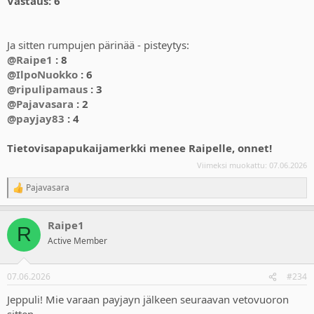
Vastaus: 6
Ja sitten rumpujen pärinää - pisteytys:
@Raipe1
: 8
@IlpoNuokko
: 6
@ripulipamaus
: 3
@Pajavasara
: 2
@payjay83
: 4
Tietovisapapukaijamerkki menee Raipelle, onnet!
Viimeksi muokattu:
07.06.2026
Pajavasara
R
e
a
Raipe1
c
R
t
Active Member
i
o
n
07.06.2026
#234
s
:
Jeppuli! Mie varaan payjayn jälkeen seuraavan vetovuoron