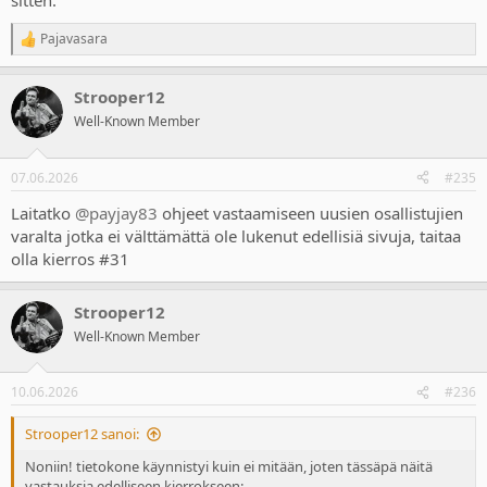
sitten.
Pajavasara
R
e
a
Strooper12
c
t
Well-Known Member
i
o
n
07.06.2026
#235
s
:
Laitatko
@payjay83
ohjeet vastaamiseen uusien osallistujien
varalta jotka ei välttämättä ole lukenut edellisiä sivuja, taitaa
olla kierros #31
Strooper12
Well-Known Member
10.06.2026
#236
Strooper12 sanoi:
Noniin! tietokone käynnistyi kuin ei mitään, joten tässäpä näitä
vastauksia edelliseen kierrokseen: