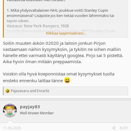
1. Mikä yhdysvaltalainen NHL-joukkue voitti Stanley Cupin
ensimmäisenä? Lisäpiste jos ken tietää vuoden lähimmäksi tai
täysin oikein.
Vastaus: New York Rangers, 1928
Seattle Metropolitans voitti jo vuonna 1917 Stanley Cupin,
Klikkaa laajentaaksesi...
mutta ei NHL:ssä, vaan PCHA:ssa.
NHL perustettiin 2017 jonka jälkeen kyseinen pytty onkin
Soitin muuten äskön 02020 ja laitoin jonkun Pirjon
siellä luonnollisesti majaillut.
vastaamaan näihin kysymyksiin, ja tykitin ne siihen malliin
hänelle ettei varmasti käyttänyt googlea. Pirjo sai 5 pistettä.
2. Kuinka monta eläintä Mooses otti arkkiin? Lähimmäksi arvannut
Aika hyvin ilman mitään preppaamista.
saa pisteen.
Vastaus: 0. Oli Nooa kun niitä elukoita sinne arkkiin sulloi
Voiskin olla hyvä koeponnistaa omat kysymykset tuolla
tarinan mukaan.
Näytä liitetiedosto 21295
ensteks ennenku laittaa tänne
Ehhehe
Pajavasara
and
Enrarliz
R
3. Mikä on aurinkokunnan kuumin planeetta?
e
Vastaus: Venus, ei siis Merkurius vaikka onkin lähimpänä
a
aurinkoa – kasvihuoneilmiö tekee Venuksesta kuumimman.
payjay83
c
t
Well-Known Member
Merkuriuksen pintalämpitiloja:
i
o
Päiväpuolella: noin +430 °C
n
Yöpuolella: noin −180 °C
11.06.2026
#237
s