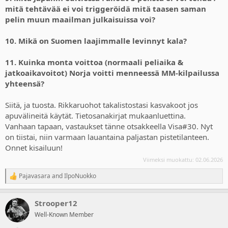
mitä tehtävää ei voi triggeröidä mitä taasen saman
pelin muun maailman julkaisuissa voi?
10. Mikä on Suomen laajimmalle levinnyt kala?
11. Kuinka monta voittoa (normaali peliaika &
jatkoaikavoitot) Norja voitti menneessä MM-kilpailussa
yhteensä?
Siitä, ja tuosta. Rikkaruohot takalistostasi kasvakoot jos
apuvälineitä käytät. Tietosanakirjat mukaanluettina.
Vanhaan tapaan, vastaukset tänne otsakkeella Visa#30. Nyt
on tiistai, niin varmaan lauantaina paljastan pistetilanteen.
Onnet kisailuun!
Viimeksi muokattu:
02.06.2026
Pajavasara
and
IlpoNuokko
R
e
a
Strooper12
c
t
Well-Known Member
i