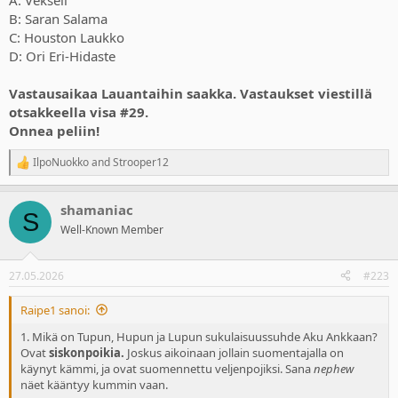
A: Vekseli
B: Saran Salama
C: Houston Laukko
D: Ori Eri-Hidaste
Vastausaikaa Lauantaihin saakka. Vastaukset viestillä
otsakkeella visa #29.
Onnea peliin!
IlpoNuokko
and
Strooper12
R
e
a
shamaniac
c
S
t
Well-Known Member
i
o
n
27.05.2026
#223
s
:
Raipe1 sanoi:
1. Mikä on Tupun, Hupun ja Lupun sukulaisuussuhde Aku Ankkaan?
Ovat
siskonpoikia.
Joskus aikoinaan jollain suomentajalla on
käynyt kämmi, ja ovat suomennettu veljenpojiksi. Sana
nephew
näet kääntyy kummin vaan.