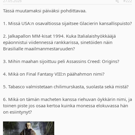
27.05.2026
#222
s
:
Tässä muutamaksi päiväksi pohdittavaa.
1. Missä USA:n osavaltiossa sijaitsee Glacierin kansallispuisto?
2. Jalkapallon MM-kisat 1994. Kuka Italialaishyökkääjä
epäonnistui viidennessä rankkarissa, sinetöiden näin
Brasilialle maailmanmestaruuden?
3. Mihin maahan sijoittuu peli Assassins Creed: Origins?
4. Mikä on Final Fantasy VIII:n päähahmon nimi?
5. Tabasco valmistetaan chilimurskasta, suolasta sekä mistä?
6. Mikä on tämän macheten kanssa riehuvan öykkärin nimi, ja
toinen piste jos osaa kertoa kuinka monessa elokuvassa hän
on esiintynyt?