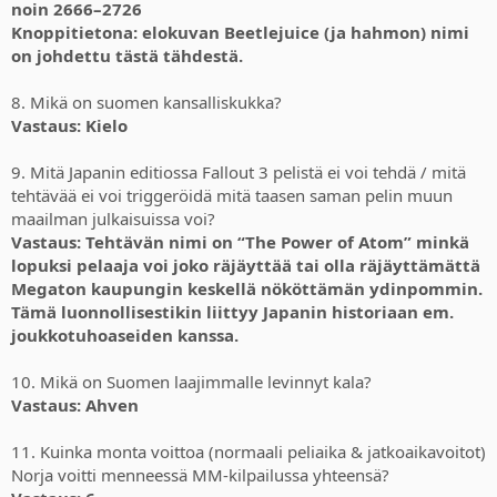
noin 2666–2726
Knoppitietona: elokuvan Beetlejuice (ja hahmon) nimi
on johdettu tästä tähdestä.
8. Mikä on suomen kansalliskukka?
Vastaus: Kielo
9. Mitä Japanin editiossa Fallout 3 pelistä ei voi tehdä / mitä
tehtävää ei voi triggeröidä mitä taasen saman pelin muun
maailman julkaisuissa voi?
Vastaus: Tehtävän nimi on “The Power of Atom” minkä
lopuksi pelaaja voi joko räjäyttää tai olla räjäyttämättä
Megaton kaupungin keskellä nököttämän ydinpommin.
Tämä luonnollisestikin liittyy Japanin historiaan em.
joukkotuhoaseiden kanssa.
10. Mikä on Suomen laajimmalle levinnyt kala?
Vastaus: Ahven
11. Kuinka monta voittoa (normaali peliaika & jatkoaikavoitot)
Norja voitti menneessä MM-kilpailussa yhteensä?