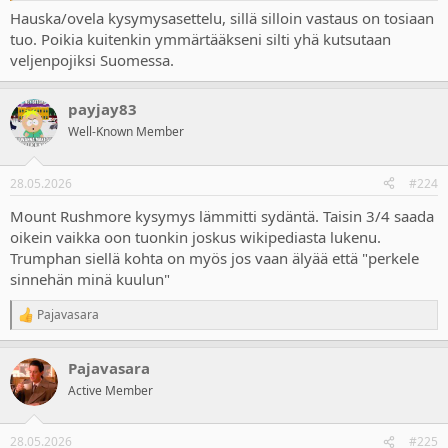
Hauska/ovela kysymysasettelu, sillä silloin vastaus on tosiaan
tuo. Poikia kuitenkin ymmärtääkseni silti yhä kutsutaan
veljenpojiksi Suomessa.
payjay83
Well-Known Member
28.05.2026
#224
Mount Rushmore kysymys lämmitti sydäntä. Taisin 3/4 saada
oikein vaikka oon tuonkin joskus wikipediasta lukenu.
Trumphan siellä kohta on myös jos vaan älyää että "perkele
sinnehän minä kuulun"
Pajavasara
R
e
a
Pajavasara
c
t
Active Member
i
o
n
28.05.2026
#225