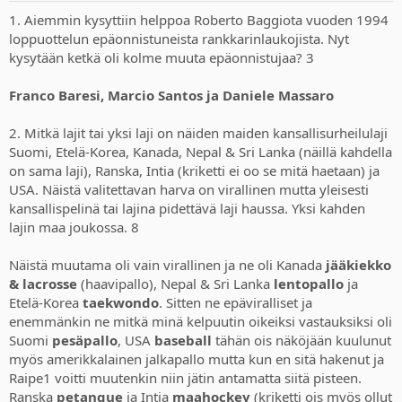
:
Venus:
1. Aiemmin kysyttiin helppoa Roberto Baggiota vuoden 1994
Keskimääräinen pintalämpötila: noin +465 °C
loppuottelun epäonnistuneista rankkarinlaukojista. Nyt
Päivä ja yö ovat lähes yhtä kuumia.
kysytään ketkä oli kolme muuta epäonnistujaa? 3
Hellettä pitelee.
Franco Baresi, Marcio Santos ja Daniele Massaro
4. Kuinka monta valkoista neliötä on shakkilaudalla?
Vastaus: No näitähän on 32.
2. Mitkä lajit tai yksi laji on näiden maiden kansallisurheilulaji
5. Formula 1 sarjassa tapahtui ‘Crashgate’ vuonna 2008 Renault
Suomi, Etelä-Korea, Kanada, Nepal & Sri Lanka (näillä kahdella
tallissa Nelson Piquet Jr. Ajaessa tahallisesti seinään aiheuttaen
on sama laji), Ranska, Intia (kriketti ei oo se mitä haetaan) ja
safety carin käyttöönoton tallin toisen kuljettajan Fernando
USA. Näistä valitettavan harva on virallinen mutta yleisesti
Alonson saaden näinollen uskomattoman edun loppukilpailuksi
kansallispelinä tai lajina pidettävä laji haussa. Yksi kahden
(voitti).
lajin maa joukossa. 8
Ketä Renault tallin johtoportaan henkilöitä rankaistiin tämän
tullessa julki suoraan hevosen suusta (Piquet Jr.)? Molemmat oikein
yksi piste. Yksikin väärin, ei pisteitä lainkaan.
Näistä muutama oli vain virallinen ja ne oli Kanada
jääkiekko
Yhden pisteen voi tienata jos osaa nimetä sympaattisen kuskin jolle
& lacrosse
(haavipallo), Nepal & Sri Lanka
lentopallo
ja
tämä maksoi mestaruuden 90% varmuudella.
Etelä-Korea
taekwondo
. Sitten ne epäviralliset ja
Vastauksia: Pat Symonds (5 vuoden toimintakielto FIA:n
enemmänkin ne mitkä minä kelpuutin oikeiksi vastauksiksi oli
sarjoihin) ja Flavio Briatore (elinikäisen porttikiellon FIA:n
Suomi
pesäpallo
, USA
baseball
tähän ois näköjään kuulunut
alaisiin moottoriurheilusarjoihin, kumottu vuonna 2010)
Felipe Massa hävisi mestaruuden yhdellä pisteellä kyseisenä
myös amerikkalainen jalkapallo mutta kun en sitä hakenut ja
vuonna. Ilman turva-autoa, on melko turvallista spekuloida
Raipe1 voitti muutenkin niin jätin antamatta siitä pisteen.
että hän olisi saanut em. Kilpailusta enemmän pisteitä.
Ranska
petanque
ja Intia
maahockey
(kriketti ois myös ollut