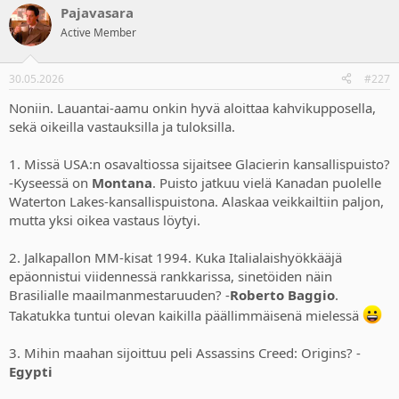
Pajavasara
c
t
Active Member
i
o
n
30.05.2026
#227
s
:
Noniin. Lauantai-aamu onkin hyvä aloittaa kahvikupposella,
sekä oikeilla vastauksilla ja tuloksilla.
1. Missä USA:n osavaltiossa sijaitsee Glacierin kansallispuisto?
-Kyseessä on
Montana
. Puisto jatkuu vielä Kanadan puolelle
Waterton Lakes-kansallispuistona. Alaskaa veikkailtiin paljon,
mutta yksi oikea vastaus löytyi.
2. Jalkapallon MM-kisat 1994. Kuka Italialaishyökkääjä
epäonnistui viidennessä rankkarissa, sinetöiden näin
Brasilialle maailmanmestaruuden? -
Roberto Baggio
.
Takatukka tuntui olevan kaikilla päällimmäisenä mielessä
3. Mihin maahan sijoittuu peli Assassins Creed: Origins? -
Egypti