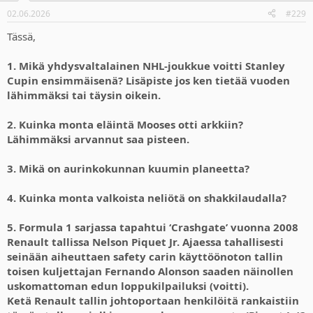
02.06.2026
#229
Tässä,
1. Mikä yhdysvaltalainen NHL-joukkue voitti Stanley
Cupin ensimmäisenä? Lisäpiste jos ken tietää vuoden
lähimmäksi tai täysin oikein.
2. Kuinka monta eläintä Mooses otti arkkiin?
Lähimmäksi arvannut saa pisteen.
3. Mikä on aurinkokunnan kuumin planeetta?
4. Kuinka monta valkoista neliötä on shakkilaudalla?
5. Formula 1 sarjassa tapahtui ‘Crashgate’ vuonna 2008
Renault tallissa Nelson Piquet Jr. Ajaessa tahallisesti
seinään aiheuttaen safety carin käyttöönoton tallin
toisen kuljettajan Fernando Alonson saaden näinollen
uskomattoman edun loppukilpailuksi (voitti).
Ketä Renault tallin johtoportaan henkilöitä rankaistiin