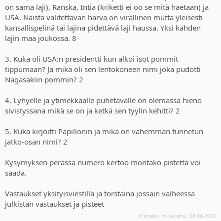
on sama laji), Ranska, Intia (kriketti ei oo se mitä haetaan) ja
USA. Näistä valitettavan harva on virallinen mutta yleisesti
kansallispelinä tai lajina pidettävä laji haussa. Yksi kahden
lajin maa joukossa. 8
3. Kuka oli USA:n presidentti kun alkoi isot pommit
tippumaan? Ja mikä oli sen lentokoneen nimi joka pudotti
Nagasakiin pommin? 2
4. Lyhyelle ja ytimekkäälle puhetavalle on olemassa hieno
sivistyssana mikä se on ja ketkä sen tyylin kehitti? 2
5. Kuka kirjoitti Papillonin ja mikä on vähemmän tunnetun
jatko-osan nimi? 2
Kysymyksen perässä numero kertoo montako pistettä voi
saada.
Vastaukset yksityisviestillä ja torstaina jossain vaiheessa
julkistan vastaukset ja pisteet
Viimeksi muokattu:
08.06.2026