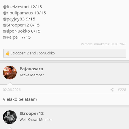
@ItseMestari
12/15
@ripulipamaus
10/15
@payjay83
9/15
@Strooper12
8/15
@IlpoNuokko
8/15
@Raipe1
7/15
Viimeksi muokattu:
30.05.2026
Strooper12
and
IlpoNuokko
R
e
a
Pajavasara
c
t
Active Member
i
o
n
02.06.2026
#228
s
:
Vieläkö pelataan?
Strooper12
Well-Known Member