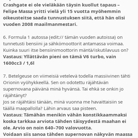
Crashgate ei ole vieläkään täysin kuollut tapaus –
Felipe Massa yritti vielä yli 15 vuotta myöhemmin
oikeusteitse saada tunnustuksen siitä, että hän olisi
vuoden 2008 maailmanmestari.
6. Formula 1 autossa (edit:// tämän vuoden autoissa) on
tunnetusti bensiini ja sähkömoottorit antamassa voimaa.
Kuinka suuri itse bensiinimoottorin mäntä/iskutilavuus on?
Vastaus: Yllättävän pieni on tämä V6 turbo, vain
1600cc3 / 1,6l
7. Betelgeuse on viimeisiä vetelevä todella massiivinen tähti
Orionin vyöhykkeellä. Sen on odotettu räjähtävän
supernovana päivänä minä hyvänsä. Tai ehkä se onkin jo
räjähtänyt?
Jos se räjähtäisi tänään, minä vuonna me havaittaisiin se
täällä maapallolla? Lähin arvaus saa pisteen.
Vastaus: Tämähän menikin vähän konstikkaammaksi
koska tarkkaa arviota tähden täisyydestä maahan ei
ole. Arvio on noin 640–700 valovuotta.
Voidaan siis sanoa tähden supernovan näkyvän maassa