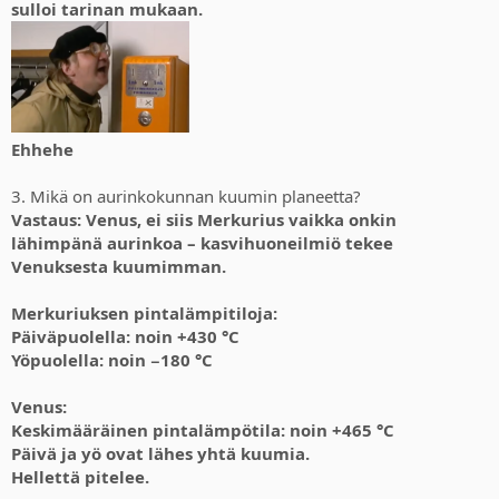
sulloi tarinan mukaan.
Ehhehe
3. Mikä on aurinkokunnan kuumin planeetta?
Vastaus: Venus, ei siis Merkurius vaikka onkin
lähimpänä aurinkoa – kasvihuoneilmiö tekee
Venuksesta kuumimman.
Merkuriuksen pintalämpitiloja:
Päiväpuolella: noin +430 °C
Yöpuolella: noin −180 °C
Venus:
Keskimääräinen pintalämpötila: noin +465 °C
Päivä ja yö ovat lähes yhtä kuumia.
Hellettä pitelee.