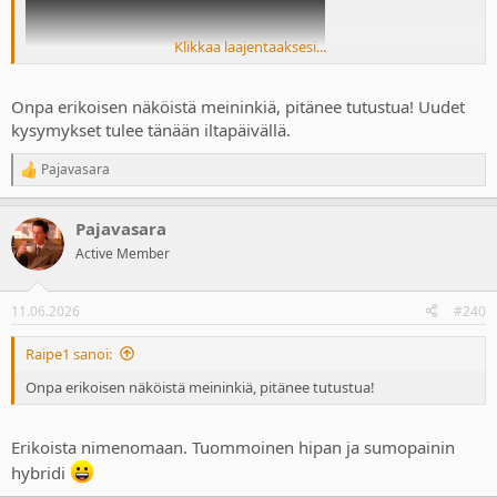
Klikkaa laajentaaksesi...
Onpa erikoisen näköistä meininkiä, pitänee tutustua! Uudet
kysymykset tulee tänään iltapäivällä.
Pajavasara
R
e
a
Pajavasara
c
t
Active Member
i
o
n
11.06.2026
#240
s
:
Raipe1 sanoi:
Onpa erikoisen näköistä meininkiä, pitänee tutustua!
Erikoista nimenomaan. Tuommoinen hipan ja sumopainin
hybridi