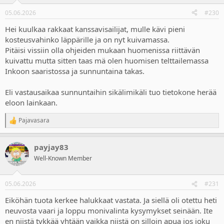
o
n
05.06.2026
#230
s
:
Hei kuulkaa rakkaat kanssavisailijat, mulle kävi pieni
kosteusvahinko läppärille ja on nyt kuivamassa.
Pitäisi vissiin olla ohjeiden mukaan huomenissa riittävän
kuivattu mutta sitten taas mä olen huomisen telttailemassa
Inkoon saaristossa ja sunnuntaina takas.
Eli vastausaikaa sunnuntaihin sikälimikäli tuo tietokone herää
eloon lainkaan.
Pajavasara
R
e
a
payjay83
c
t
Well-Known Member
i
o
n
05.06.2026
#231
s
:
Eiköhän tuota kerkee halukkaat vastata. Ja siellä oli otettu heti
neuvosta vaari ja loppu monivalinta kysymykset seinään. Ite
en niistä tykkää yhtään vaikka niistä on silloin apua jos joku