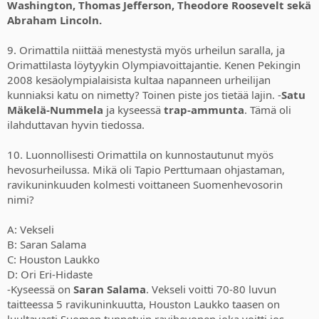
Washington, Thomas Jefferson, Theodore Roosevelt sekä
Abraham Lincoln.
9. Orimattila niittää menestystä myös urheilun saralla, ja
Orimattilasta löytyykin Olympiavoittajantie. Kenen Pekingin
2008 kesäolympialaisista kultaa napanneen urheilijan
kunniaksi katu on nimetty? Toinen piste jos tietää lajin. -
Satu
Mäkelä-Nummela
ja kyseessä
trap-ammunta
. Tämä oli
ilahduttavan hyvin tiedossa.
10. Luonnollisesti Orimattila on kunnostautunut myös
hevosurheilussa. Mikä oli Tapio Perttumaan ohjastaman,
ravikuninkuuden kolmesti voittaneen Suomenhevosorin
nimi?
A: Vekseli
B: Saran Salama
C: Houston Laukko
D: Ori Eri-Hidaste
-Kyseessä on
Saran Salama
. Vekseli voitti 70-80 luvun
taitteessa 5 ravikuninkuutta, Houston Laukko taasen on
luultavasti Suomen tunnetuin ravihevonen joka voitti jos