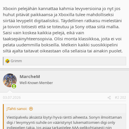
Xboxin pelejähän kannattaa kahmia levyversioina jo nyt jos
huhut pitävät paikkaansa ja Xboxilla tulee mahdolliseksi
siirtää levypelit digitaalisiksi. Täydellinen ratkaisu mielestäni
ja toivon totisesti että se toteutuu ja Sony ottaa siitä mallia.
Saisi vain koskea kaikkia pelejä, eikä vain
taaksepäinyhteensopivia. Olisi monta klassikkoa, joita ei voi
pelata uudemmilla bokseilla. Melkein kaikki suosikkipelini
siltä ajalta taitavat oikeastaan olla sellaisia tai ainakin puolet.
Grimm
R
e
a
MarcheM
c
t
Well-Known Member
i
o
n
03.07.2026
#2 202
s
:
JTahti sanoi:
Viestipalvelu äksästä löytyi hyvä räntti aiheesta. Sonyn ilmoittaman
digi / levymyynti suhde on vääristynyt lukemattomien digi only
indiepelien takia. Jos asiaa tarkastelee AAA-pelikohtaisesti niin