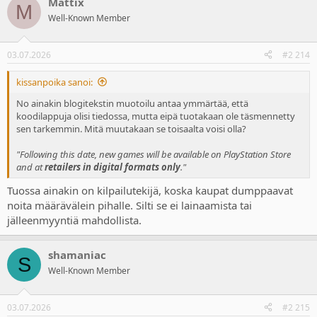
Mattix
M
Well-Known Member
03.07.2026
#2 214
kissanpoika sanoi:
No ainakin blogitekstin muotoilu antaa ymmärtää, että
koodilappuja olisi tiedossa, mutta eipä tuotakaan ole täsmennetty
sen tarkemmin. Mitä muutakaan se toisaalta voisi olla?
"Following this date, new games will be available on PlayStation Store
and at
retailers in digital formats only
."
Tuossa ainakin on kilpailutekijä, koska kaupat dumppaavat
noita määrävälein pihalle. Silti se ei lainaamista tai
jälleenmyyntiä mahdollista.
shamaniac
S
Well-Known Member
03.07.2026
#2 215