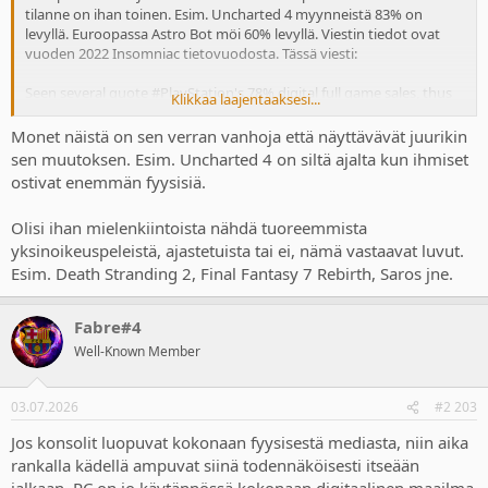
tilanne on ihan toinen. Esim. Uncharted 4 myynneistä 83% on
levyllä. Euroopassa Astro Bot möi 60% levyllä. Viestin tiedot ovat
vuoden 2022 Insomniac tietovuodosta. Tässä viesti:
Seen several quote #PlayStation's 78% digital full game sales, thus
Klikkaa laajentaaksesi...
omitting important context.
Monet näistä on sen verran vanhoja että näyttävävät juurikin
That figure includes countless digital only releases, from back
sen muutoksen. Esim. Uncharted 4 on siltä ajalta kun ihmiset
catalogue to indie games etc. Even Capcom revealed 84% of its sales
ostivat enemmän fyysisiä.
were "older catalog titles", many of which are only available digitally.
Olisi ihan mielenkiintoista nähdä tuoreemmista
So using such data is somewhat misleading.
yksinoikeuspeleistä, ajastetuista tai ei, nämä vastaavat luvut.
To gauge REAL physical demand you need to look at splits of games
Esim. Death Stranding 2, Final Fantasy 7 Rebirth, Saros jne.
that released both physical AND digital only. Thanks to the
Insomniac leaks, we have such data on PS first party games.
Fabre#4
Playstation Physical / Digital splits
Well-Known Member
Sackboy - 77% / 23%
R&C Rift Apart - 76% / 24%
03.07.2026
#2 203
Ghost of Tsushima DC - 71% / 29%
Jos konsolit luopuvat kokonaan fyysisestä mediasta, niin aika
Demon's Souls - 70% / 30%
rankalla kädellä ampuvat siinä todennäköisesti itseään
Miles Morales - 66% / 34%
Spider-Man - 66% / 34%