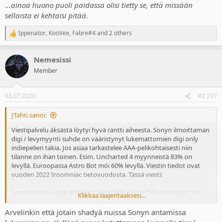
...ainoa huono puoli paidassa olisi tietty se, että missään
Keep in mind platforms make a 15% licensing fee from third parties
sellaista ei kehtaisi pitää.
on physical games, while they get a 30% cut on digital.
Ippenator
,
KooVee
,
Fabre#4
and 2 others
Likewise first party lose a 30% cut to retailers on physical, while they
R
keep all of the revenue on digital.
e
a
Nemesissi
c
As I said before, this move to kill physical is more about PlayStation
t
trying to make far more profit and squeeze away the last remnants
Member
i
of consumer ownership, control, flexibility and resale, and could
o
have greater negative market ramifications.
n
03.07.2026
#2 207
s
NIB äksässä
:
JTahti sanoi:
Viestipalvelu äksästä löytyi hyvä räntti aiheesta. Sonyn ilmoittaman
digi / levymyynti suhde on vääristynyt lukemattomien digi only
indiepelien takia. Jos asiaa tarkastelee AAA-pelikohtaisesti niin
tilanne on ihan toinen. Esim. Uncharted 4 myynneistä 83% on
levyllä. Euroopassa Astro Bot möi 60% levyllä. Viestin tiedot ovat
vuoden 2022 Insomniac tietovuodosta. Tässä viesti:
Seen several quote #PlayStation's 78% digital full game sales, thus
Klikkaa laajentaaksesi...
omitting important context.
Arvelinkin että jotain shadyä nuissa Sonyn antamissa
That figure includes countless digital only releases, from back