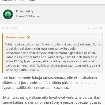
Uncharted 4 actually has an insane 83% physical split.
Dragonfly
Granted it only covers through to a few months into 2022, but we
can see from other more recent data, things haven't drastically
KonsoliFIN Alumni
changed. For example GSD data shows ~60% of Astro Bot sales
across Europe were physical.
03.07.2026
#2 209
So what skews revenue and data more digital, beyond digital only
releases and platforms? The answer is games with LIVE SERVICE
Murdoc sanoi:
components, especially multiplatform ones.
Vähän vaikea uskoa näijin lukuihin. Lähinnä siksi, että ottaisiko Sony
todellakin sellaisen riskin, että luottaa tyyliin puolen
As you can see from Sony's internal data, MLB has the highest
pelaajakunnasta vain siirtyvän mukisematta digitaalisiin peleihin.
digital split, and it's a live service game.
Entäs jos suurinosa tästä porukasta siirtyy esim PC pelaamiseen ja
jättää PS6 hyllyyn. Luulen, että todelliset, nykypäivän luvut ovat
Generally the highly popular live service or annualised games such
paljo paljon enemmän kallellaan digitaalisen suuntaan, että tuo riski
as Call of Duty, NBA 2K, FIFA etc, have higher digital splits, as gamers
on nähty kannattavana.
are constantly launching them (often daily) and don't want to be
constantly switching discs, thus skewing digital/physical splits.
Sen kummemmin lukuja tarkastamatta, niin ei se ainakaan
yllätys olisi jos vuodesta 2022 tähän päivään kuilu digin ja
It's very different to single player games which are shorter and have
fyysisen välillä olisi entisestään kasvanut.
different play and consumer trends. So again, context matters.
Then there's a MASSIVE audience of gamers that aren't even
Sitten taas jos ajatellaan että luvut ovat vielä tänä päivänäkin
accounted for in any of this data; the countless consumers that buy
samankaltaisia, niin silloinhan Sonyn päätös lopettaa fyysiset
and sell used physical games, because they simply can't afford as