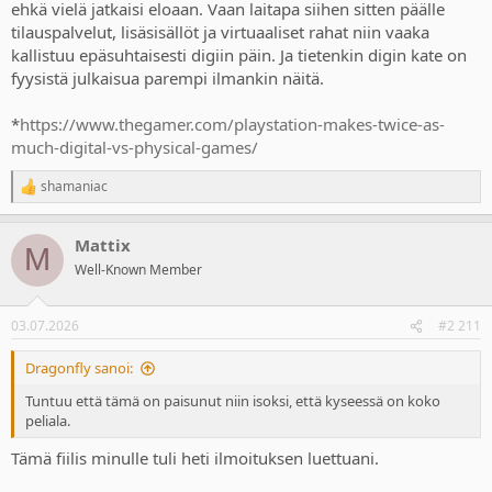
ehkä vielä jatkaisi eloaan. Vaan laitapa siihen sitten päälle
tilauspalvelut, lisäsisällöt ja virtuaaliset rahat niin vaaka
kallistuu epäsuhtaisesti digiin päin. Ja tietenkin digin kate on
fyysistä julkaisua parempi ilmankin näitä.
*
https://www.thegamer.com/playstation-makes-twice-as-
much-digital-vs-physical-games/
shamaniac
R
e
a
Mattix
c
M
t
Well-Known Member
i
o
n
03.07.2026
#2 211
s
:
Dragonfly sanoi:
Tuntuu että tämä on paisunut niin isoksi, että kyseessä on koko
peliala.
Tämä fiilis minulle tuli heti ilmoituksen luettuani.