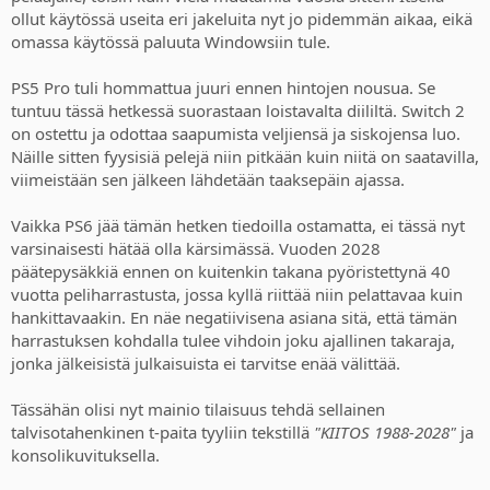
components, especially multiplatform ones.
ollut käytössä useita eri jakeluita nyt jo pidemmän aikaa, eikä
laitteita 1990-luvulta asti.
omassa käytössä paluuta Windowsiin tule.
As you can see from Sony's internal data, MLB has the highest
digital split, and it's a live service game.
PS5 Pro tuli hommattua juuri ennen hintojen nousua. Se
tuntuu tässä hetkessä suorastaan loistavalta diililtä. Switch 2
Generally the highly popular live service or annualised games such
as Call of Duty, NBA 2K, FIFA etc, have higher digital splits, as gamers
on ostettu ja odottaa saapumista veljiensä ja siskojensa luo.
are constantly launching them (often daily) and don't want to be
Näille sitten fyysisiä pelejä niin pitkään kuin niitä on saatavilla,
constantly switching discs, thus skewing digital/physical splits.
viimeistään sen jälkeen lähdetään taaksepäin ajassa.
It's very different to single player games which are shorter and have
Vaikka PS6 jää tämän hetken tiedoilla ostamatta, ei tässä nyt
different play and consumer trends. So again, context matters.
varsinaisesti hätää olla kärsimässä. Vuoden 2028
Then there's a MASSIVE audience of gamers that aren't even
päätepysäkkiä ennen on kuitenkin takana pyöristettynä 40
accounted for in any of this data; the countless consumers that buy
vuotta peliharrastusta, jossa kyllä riittää niin pelattavaa kuin
and sell used physical games, because they simply can't afford as
hankittavaakin. En näe negatiivisena asiana sitä, että tämän
many new games, but still buy/own consoles, accessories, games,
harrastuksen kohdalla tulee vihdoin joku ajallinen takaraja,
services etc. Everything from poor parents, kids etc.
jonka jälkeisistä julkaisuista ei tarvitse enää välittää.
Ultimately, the data rejects the notion physical is dead or
meaningless, even if digital accounts for the overall lionshare of
Tässähän olisi nyt mainio tilaisuus tehdä sellainen
revenue/sales, especially when you look at things with the proper
talvisotahenkinen t-paita tyyliin tekstillä
"KIITOS 1988-2028"
ja
context and/or focus on single player tentpole games, which is
konsolikuvituksella.
PlayStation's bread and butter.