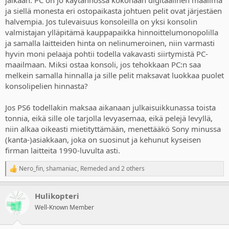
jalkaan. PC on jo käytännössä kokonaan digitaalinen maailma
Returnal - 61% / 39%
ja siellä monesta eri ostopaikasta johtuen pelit ovat järjestäen
The Last of Us 2 - 61% / 39%
halvempia. Jos tulevaisuus konsoleilla on yksi konsolin
Ghost of Tsushima - 51% / 49%
valmistajan ylläpitämä kauppapaikka hinnoittelumonopolilla
MLB The Show 21 - 39% / 61%
ja samalla laitteiden hinta on nelinumeroinen, niin varmasti
hyvin moni pelaaja pohtii todella vakavasti siirtymistä PC-
So per Sony's own internal data, 31/33 first party games from their
chart sold more PHYSICAL than they did digital.
maailmaan. Miksi ostaa konsoli, jos tehokkaan PC:n saa
melkein samalla hinnalla ja sille pelit maksavat luokkaa puolet
Uncharted 4 actually has an insane 83% physical split.
konsolipelien hinnasta?
Granted it only covers through to a few months into 2022, but we
Jos PS6 todellakin maksaa aikanaan julkaisuikkunassa toista
can see from other more recent data, things haven't drastically
tonnia, eikä sille ole tarjolla levyasemaa, eikä pelejä levyllä,
changed. For example GSD data shows ~60% of Astro Bot sales
across Europe were physical.
niin alkaa oikeasti mietityttämään, menettääkö Sony minussa
(kanta-)asiakkaan, joka on suosinut ja kehunut kyseisen
So what skews revenue and data more digital, beyond digital only
firman laitteita 1990-luvulta asti.
releases and platforms? The answer is games with LIVE SERVICE
components, especially multiplatform ones.
Nero_fin
,
shamaniac
,
Remeded
and 2 others
R
e
As you can see from Sony's internal data, MLB has the highest
a
digital split, and it's a live service game.
Hulikopteri
c
t
Well-Known Member
Generally the highly popular live service or annualised games such
i
as Call of Duty, NBA 2K, FIFA etc, have higher digital splits, as gamers
o
are constantly launching them (often daily) and don't want to be