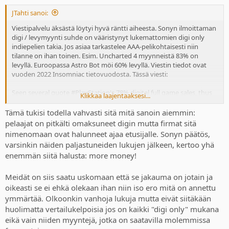
JTahti sanoi:
Viestipalvelu äksästä löytyi hyvä räntti aiheesta. Sonyn ilmoittaman
digi / levymyynti suhde on vääristynyt lukemattomien digi only
indiepelien takia. Jos asiaa tarkastelee AAA-pelikohtaisesti niin
tilanne on ihan toinen. Esim. Uncharted 4 myynneistä 83% on
levyllä. Euroopassa Astro Bot möi 60% levyllä. Viestin tiedot ovat
vuoden 2022 Insomniac tietovuodosta. Tässä viesti:
Seen several quote #PlayStation's 78% digital full game sales, thus
Klikkaa laajentaaksesi...
omitting important context.
Tämä tukisi todella vahvasti sitä mitä sanoin aiemmin:
That figure includes countless digital only releases, from back
pelaajat on pitkälti omaksuneet digin mutta firmat sitä
catalogue to indie games etc. Even Capcom revealed 84% of its sales
nimenomaan ovat halunneet ajaa etusijalle. Sonyn päätös,
were "older catalog titles", many of which are only available digitally.
varsinkin näiden paljastuneiden lukujen jälkeen, kertoo yhä
enemmän siitä halusta: more money!
So using such data is somewhat misleading.
To gauge REAL physical demand you need to look at splits of games
Meidät on siis saatu uskomaan että se jakauma on jotain ja
that released both physical AND digital only. Thanks to the
oikeasti se ei ehkä olekaan ihan niin iso ero mitä on annettu
Insomniac leaks, we have such data on PS first party games.
ymmärtää. Olkoonkin vanhoja lukuja mutta eivät siitäkään
huolimatta vertailukelpoisia jos on kaikki "digi only" mukana
Playstation Physical / Digital splits
eikä vain niiden myyntejä, jotka on saatavilla molemmissa