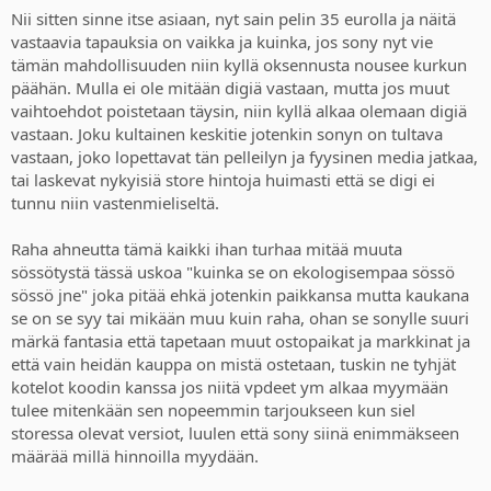
Nii sitten sinne itse asiaan, nyt sain pelin 35 eurolla ja näitä
Likewise first party lose a 30% cut to retailers on physical, while they
vastaavia tapauksia on vaikka ja kuinka, jos sony nyt vie
keep all of the revenue on digital.
tämän mahdollisuuden niin kyllä oksennusta nousee kurkun
päähän. Mulla ei ole mitään digiä vastaan, mutta jos muut
As I said before, this move to kill physical is more about PlayStation
trying to make far more profit and squeeze away the last remnants
vaihtoehdot poistetaan täysin, niin kyllä alkaa olemaan digiä
of consumer ownership, control, flexibility and resale, and could
vastaan. Joku kultainen keskitie jotenkin sonyn on tultava
have greater negative market ramifications.
vastaan, joko lopettavat tän pelleilyn ja fyysinen media jatkaa,
tai laskevat nykyisiä store hintoja huimasti että se digi ei
NIB äksässä
tunnu niin vastenmieliseltä.
Raha ahneutta tämä kaikki ihan turhaa mitää muuta
sössötystä tässä uskoa "kuinka se on ekologisempaa sössö
sössö jne" joka pitää ehkä jotenkin paikkansa mutta kaukana
se on se syy tai mikään muu kuin raha, ohan se sonylle suuri
märkä fantasia että tapetaan muut ostopaikat ja markkinat ja
että vain heidän kauppa on mistä ostetaan, tuskin ne tyhjät
kotelot koodin kanssa jos niitä vpdeet ym alkaa myymään
tulee mitenkään sen nopeemmin tarjoukseen kun siel
storessa olevat versiot, luulen että sony siinä enimmäkseen
määrää millä hinnoilla myydään.