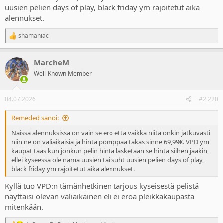
uusien pelien days of play, black friday ym rajoitetut aika
alennukset.
shamaniac
R
e
a
MarcheM
c
t
Well-Known Member
i
o
n
04.07.2026
#2 220
s
:
Remeded sanoi:
Näissä alennuksissa on vain se ero että vaikka niitä onkin jatkuvasti
niin ne on väliaikaisia ja hinta pomppaa takas sinne 69,99€. VPD ym
kaupat taas kun jonkun pelin hinta lasketaan se hinta siihen jääkin,
ellei kyseessä ole nämä uusien tai suht uusien pelien days of play,
black friday ym rajoitetut aika alennukset.
Kyllä tuo VPD:n tämänhetkinen tarjous kyseisestä pelistä
näyttäisi olevan väliaikainen eli ei eroa pleikkakaupasta
mitenkään.