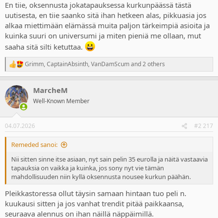
En tiie, oksennusta jokatapauksessa kurkunpäässä tästä
uutisesta, en tiie saanko sitä ihan hetkeen alas, pikkuasia jos
alkaa miettimään elämässä muita paljon tärkeimpiä asioita ja
kuinka suuri on universumi ja miten pieniä me ollaan, mut
saaha sitä silti ketuttaa.
Grimm
,
CaptainAbsinth
,
VanDamScum
and 2 others
R
e
a
MarcheM
c
t
Well-Known Member
i
o
n
04.07.2026
#2 217
s
:
Remeded sanoi:
Nii sitten sinne itse asiaan, nyt sain pelin 35 eurolla ja näitä vastaavia
tapauksia on vaikka ja kuinka, jos sony nyt vie tämän
mahdollisuuden niin kyllä oksennusta nousee kurkun päähän.
Pleikkastoressa ollut täysin samaan hintaan tuo peli n.
kuukausi sitten ja jos vanhat trendit pitää paikkaansa,
seuraava alennus on ihan näillä näppäimillä.