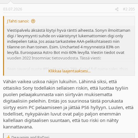
trying to make far more profit and squeeze away the last remnants
o
of consumer ownership, control, flexibility and resale, and could
n
03.07.2026
#2 205
s
have greater negative market ramifications.
:
JTahti sanoi:
NIB äksässä
Viestipalvelu äksästä löytyi hyvä räntti aiheesta. Sonyn ilmoittaman
digi / levymyynti suhde on vääristynyt lukemattomien digi only
indiepelien takia. Jos asiaa tarkastelee AAA-pelikohtaisesti niin
tilanne on ihan toinen. Esim. Uncharted 4 myynneistä 83% on
levyllä. Euroopassa Astro Bot möi 60% levyllä. Viestin tiedot ovat
vuoden 2022 Insomniac tietovuodosta. Tässä viesti:
Seen several quote #PlayStation's 78% digital full game sales, thus
Klikkaa laajentaaksesi...
omitting important context.
Vähän vaikea uskoa näijin lukuihin. Lähinnä siksi, että
That figure includes countless digital only releases, from back
ottaisiko Sony todellakin sellaisen riskin, että luottaa tyyliin
catalogue to indie games etc. Even Capcom revealed 84% of its sales
puolen pelaajakunnasta vain siirtyvän mukisematta
were "older catalog titles", many of which are only available digitally.
digitaalisiin peleihin. Entäs jos suurinosa tästä porukasta
siirtyy esim PC pelaamiseen ja jättää PS6 hyllyyn. Luulen, että
So using such data is somewhat misleading.
todelliset, nykypäivän luvut ovat paljo paljon enemmän
To gauge REAL physical demand you need to look at splits of games
kallellaan digitaalisen suuntaan, että tuo riski on nähty
that released both physical AND digital only. Thanks to the
kannattavana.
Insomniac leaks, we have such data on PS first party games.
Deauxnim
and
BaDari