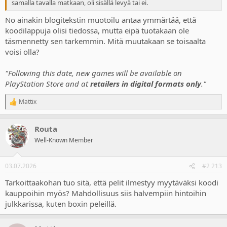
samalla tavalla matkaan, oli sisällä levyä tai ei.
No ainakin blogitekstin muotoilu antaa ymmärtää, että
koodilappuja olisi tiedossa, mutta eipä tuotakaan ole
täsmennetty sen tarkemmin. Mitä muutakaan se toisaalta
voisi olla?
"Following this date, new games will be available on
PlayStation Store and at
retailers in digital formats only
."
Mattix
R
e
a
Routa
c
t
Well-Known Member
i
o
n
03.07.2026
#2 213
s
:
Tarkoittaakohan tuo sitä, että pelit ilmestyy myytäväksi koodi
kauppoihin myös? Mahdollisuus siis halvempiin hintoihin
julkkarissa, kuten boxin peleillä.