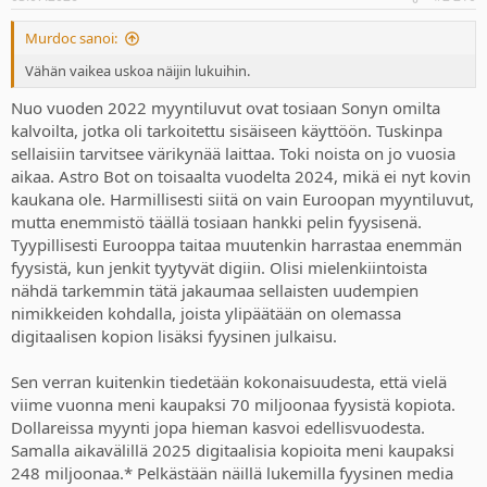
s
:
Murdoc sanoi:
Vähän vaikea uskoa näijin lukuihin.
Nuo vuoden 2022 myyntiluvut ovat tosiaan Sonyn omilta
kalvoilta, jotka oli tarkoitettu sisäiseen käyttöön. Tuskinpa
sellaisiin tarvitsee värikynää laittaa. Toki noista on jo vuosia
aikaa. Astro Bot on toisaalta vuodelta 2024, mikä ei nyt kovin
kaukana ole. Harmillisesti siitä on vain Euroopan myyntiluvut,
mutta enemmistö täällä tosiaan hankki pelin fyysisenä.
Tyypillisesti Eurooppa taitaa muutenkin harrastaa enemmän
fyysistä, kun jenkit tyytyvät digiin. Olisi mielenkiintoista
nähdä tarkemmin tätä jakaumaa sellaisten uudempien
nimikkeiden kohdalla, joista ylipäätään on olemassa
digitaalisen kopion lisäksi fyysinen julkaisu.
Sen verran kuitenkin tiedetään kokonaisuudesta, että vielä
viime vuonna meni kaupaksi 70 miljoonaa fyysistä kopiota.
Dollareissa myynti jopa hieman kasvoi edellisvuodesta.
Samalla aikavälillä 2025 digitaalisia kopioita meni kaupaksi
248 miljoonaa.* Pelkästään näillä lukemilla fyysinen media