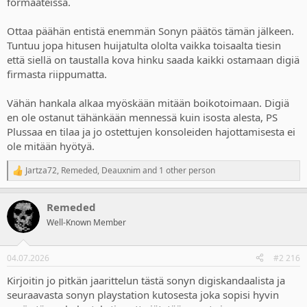
formaateissa.
Sackboy - 77% / 23%
R&C Rift Apart - 76% / 24%
Ghost of Tsushima DC - 71% / 29%
Ottaa päähän entistä enemmän Sonyn päätös tämän jälkeen.
Demon's Souls - 70% / 30%
Tuntuu jopa hitusen huijatulta ololta vaikka toisaalta tiesin
Miles Morales - 66% / 34%
että siellä on taustalla kova hinku saada kaikki ostamaan digiä
Spider-Man - 66% / 34%
firmasta riippumatta.
Returnal - 61% / 39%
The Last of Us 2 - 61% / 39%
Ghost of Tsushima - 51% / 49%
Vähän hankala alkaa myöskään mitään boikotoimaan. Digiä
MLB The Show 21 - 39% / 61%
en ole ostanut tähänkään mennessä kuin isosta alesta, PS
Plussaa en tilaa ja jo ostettujen konsoleiden hajottamisesta ei
So per Sony's own internal data, 31/33 first party games from their
ole mitään hyötyä.
chart sold more PHYSICAL than they did digital.
Jartza72
,
Remeded
,
Deauxnim
and 1 other person
Uncharted 4 actually has an insane 83% physical split.
R
e
a
Granted it only covers through to a few months into 2022, but we
Remeded
c
can see from other more recent data, things haven't drastically
t
Well-Known Member
changed. For example GSD data shows ~60% of Astro Bot sales
i
across Europe were physical.
o
n
04.07.2026
#2 216
So what skews revenue and data more digital, beyond digital only
s
releases and platforms? The answer is games with LIVE SERVICE
:
Kirjoitin jo pitkän jaarittelun tästä sonyn digiskandaalista ja
components, especially multiplatform ones.
seuraavasta sonyn playstation kutosesta joka sopisi hyvin