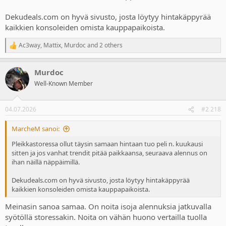
Dekudeals.com on hyvä sivusto, josta löytyy hintakäppyrää
kaikkien konsoleiden omista kauppapaikoista.
Ac3way
,
Mattix
,
Murdoc
and 2 others
R
e
a
Murdoc
c
t
Well-Known Member
i
o
n
04.07.2026
#2 218
s
:
MarcheM sanoi:
Pleikkastoressa ollut täysin samaan hintaan tuo peli n. kuukausi
sitten ja jos vanhat trendit pitää paikkaansa, seuraava alennus on
ihan näillä näppäimillä.
Dekudeals.com on hyvä sivusto, josta löytyy hintakäppyrää
kaikkien konsoleiden omista kauppapaikoista.
Meinasin sanoa samaa. On noita isoja alennuksia jatkuvalla
syötöllä storessakin. Noita on vähän huono vertailla tuolla