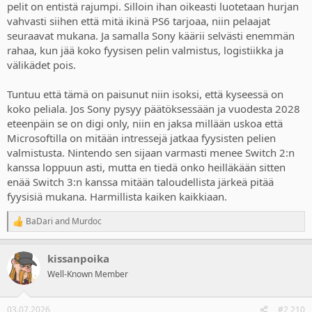
pelit on entistä rajumpi. Silloin ihan oikeasti luotetaan hurjan
many new games, but still buy/own consoles, accessories, games,
vahvasti siihen että mitä ikinä PS6 tarjoaa, niin pelaajat
services etc. Everything from poor parents, kids etc.
seuraavat mukana. Ja samalla Sony käärii selvästi enemmän
Ultimately, the data rejects the notion physical is dead or
rahaa, kun jää koko fyysisen pelin valmistus, logistiikka ja
meaningless, even if digital accounts for the overall lionshare of
välikädet pois.
revenue/sales, especially when you look at things with the proper
context and/or focus on single player tentpole games, which is
Tuntuu että tämä on paisunut niin isoksi, että kyseessä on
PlayStation's bread and butter.
koko peliala. Jos Sony pysyy päätöksessään ja vuodesta 2028
eteenpäin se on digi only, niin en jaksa millään uskoa että
Keep in mind platforms make a 15% licensing fee from third parties
on physical games, while they get a 30% cut on digital.
Microsoftilla on mitään intressejä jatkaa fyysisten pelien
valmistusta. Nintendo sen sijaan varmasti menee Switch 2:n
Likewise first party lose a 30% cut to retailers on physical, while they
kanssa loppuun asti, mutta en tiedä onko heilläkään sitten
keep all of the revenue on digital.
enää Switch 3:n kanssa mitään taloudellista järkeä pitää
fyysisiä mukana. Harmillista kaiken kaikkiaan.
As I said before, this move to kill physical is more about PlayStation
trying to make far more profit and squeeze away the last remnants
BaDari
and
Murdoc
of consumer ownership, control, flexibility and resale, and could
R
e
have greater negative market ramifications.
a
kissanpoika
c
NIB äksässä
t
Well-Known Member
i
o
n
03.07.2026
#2 210