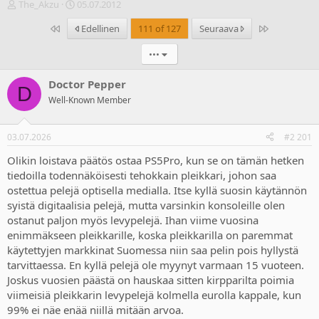
V
A
The_Akzu
05.07.2012
i
l
Ensimmäinen
Last
Edellinen
111 of 127
Seuraava
e
o
s
i
•••
t
t
i
u
k
s
Doctor Pepper
D
e
p
Well-Known Member
t
ä
j
i
u
v
03.07.2026
#2 201
n
ä
a
m
Olikin loistava päätös ostaa PS5Pro, kun se on tämän hetken
l
ä
tiedoilla todennäköisesti tehokkain pleikkari, johon saa
o
ä
ostettua pelejä optisella medialla. Itse kyllä suosin käytännön
i
r
syistä digitaalisia pelejä, mutta varsinkin konsoleille olen
t
ä
ostanut paljon myös levypelejä. Ihan viime vuosina
t
enimmäkseen pleikkarille, koska pleikkarilla on paremmat
a
j
käytettyjen markkinat Suomessa niin saa pelin pois hyllystä
a
tarvittaessa. En kyllä pelejä ole myynyt varmaan 15 vuoteen.
Joskus vuosien päästä on hauskaa sitten kirpparilta poimia
viimeisiä pleikkarin levypelejä kolmella eurolla kappale, kun
99% ei näe enää niillä mitään arvoa.