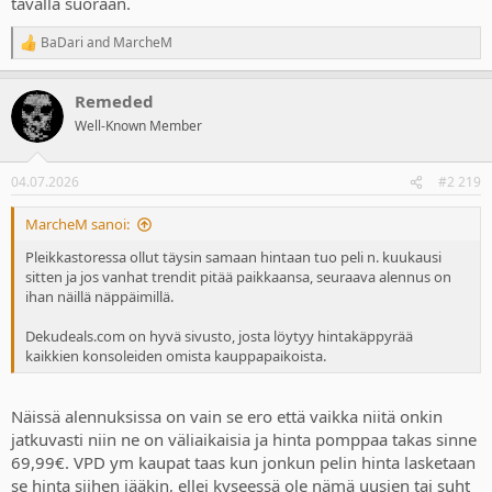
tavalla suoraan.
BaDari
and
MarcheM
R
e
a
Remeded
c
t
Well-Known Member
i
o
n
04.07.2026
#2 219
s
:
MarcheM sanoi:
Pleikkastoressa ollut täysin samaan hintaan tuo peli n. kuukausi
sitten ja jos vanhat trendit pitää paikkaansa, seuraava alennus on
ihan näillä näppäimillä.
Dekudeals.com on hyvä sivusto, josta löytyy hintakäppyrää
kaikkien konsoleiden omista kauppapaikoista.
Näissä alennuksissa on vain se ero että vaikka niitä onkin
jatkuvasti niin ne on väliaikaisia ja hinta pomppaa takas sinne
69,99€. VPD ym kaupat taas kun jonkun pelin hinta lasketaan
se hinta siihen jääkin, ellei kyseessä ole nämä uusien tai suht