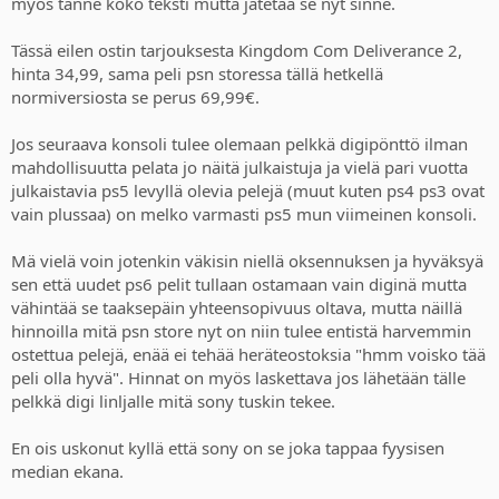
myös tänne koko teksti mutta jätetää se nyt sinne.
As you can see from Sony's internal data, MLB has the highest
digital split, and it's a live service game.
Tässä eilen ostin tarjouksesta Kingdom Com Deliverance 2,
Generally the highly popular live service or annualised games such
hinta 34,99, sama peli psn storessa tällä hetkellä
as Call of Duty, NBA 2K, FIFA etc, have higher digital splits, as gamers
normiversiosta se perus 69,99€.
are constantly launching them (often daily) and don't want to be
constantly switching discs, thus skewing digital/physical splits.
Jos seuraava konsoli tulee olemaan pelkkä digipönttö ilman
mahdollisuutta pelata jo näitä julkaistuja ja vielä pari vuotta
It's very different to single player games which are shorter and have
different play and consumer trends. So again, context matters.
julkaistavia ps5 levyllä olevia pelejä (muut kuten ps4 ps3 ovat
vain plussaa) on melko varmasti ps5 mun viimeinen konsoli.
Then there's a MASSIVE audience of gamers that aren't even
accounted for in any of this data; the countless consumers that buy
Mä vielä voin jotenkin väkisin niellä oksennuksen ja hyväksyä
and sell used physical games, because they simply can't afford as
sen että uudet ps6 pelit tullaan ostamaan vain diginä mutta
many new games, but still buy/own consoles, accessories, games,
vähintää se taaksepäin yhteensopivuus oltava, mutta näillä
services etc. Everything from poor parents, kids etc.
hinnoilla mitä psn store nyt on niin tulee entistä harvemmin
Ultimately, the data rejects the notion physical is dead or
ostettua pelejä, enää ei tehää heräteostoksia "hmm voisko tää
meaningless, even if digital accounts for the overall lionshare of
peli olla hyvä". Hinnat on myös laskettava jos lähetään tälle
revenue/sales, especially when you look at things with the proper
pelkkä digi linljalle mitä sony tuskin tekee.
context and/or focus on single player tentpole games, which is
PlayStation's bread and butter.
En ois uskonut kyllä että sony on se joka tappaa fyysisen
Keep in mind platforms make a 15% licensing fee from third parties
median ekana.
on physical games, while they get a 30% cut on digital.