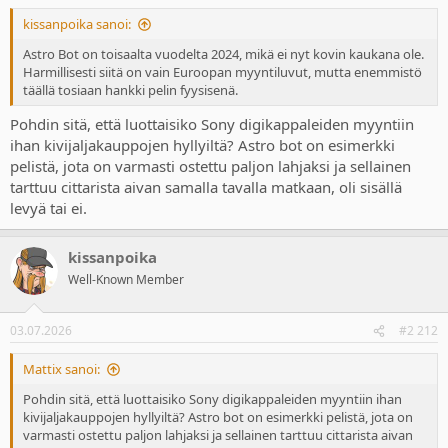
kissanpoika sanoi:
Astro Bot on toisaalta vuodelta 2024, mikä ei nyt kovin kaukana ole.
Harmillisesti siitä on vain Euroopan myyntiluvut, mutta enemmistö
täällä tosiaan hankki pelin fyysisenä.
Pohdin sitä, että luottaisiko Sony digikappaleiden myyntiin
ihan kivijaljakauppojen hyllyiltä? Astro bot on esimerkki
pelistä, jota on varmasti ostettu paljon lahjaksi ja sellainen
tarttuu cittarista aivan samalla tavalla matkaan, oli sisällä
levyä tai ei.
kissanpoika
Well-Known Member
03.07.2026
#2 212
Mattix sanoi:
Pohdin sitä, että luottaisiko Sony digikappaleiden myyntiin ihan
kivijaljakauppojen hyllyiltä? Astro bot on esimerkki pelistä, jota on
varmasti ostettu paljon lahjaksi ja sellainen tarttuu cittarista aivan