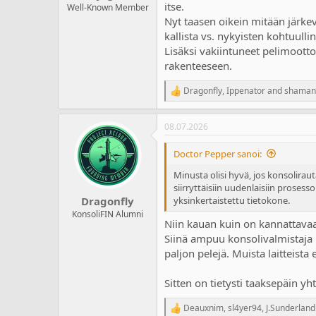
itse.
Well-Known Member
Nyt taasen oikein mitään järkev
kallista vs. nykyisten kohtuulli
Lisäksi vakiintuneet pelimootto
rakenteeseen.
Dragonfly
,
Ippenator
and
shaman
R
e
a
08.07.2026
c
t
i
Doctor Pepper sanoi:
o
n
Minusta olisi hyvä, jos konsoliraut
s
siirryttäisiin uudenlaisiin proses
:
yksinkertaistettu tietokone.
Dragonfly
KonsoliFIN Alumni
Niin kauan kuin on kannattavaa 
Siinä ampuu konsolivalmistaja i
paljon pelejä. Muista laitteista 
Sitten on tietysti taaksepäin 
Deauxnim
,
sl4yer94
,
J.Sunderland
R