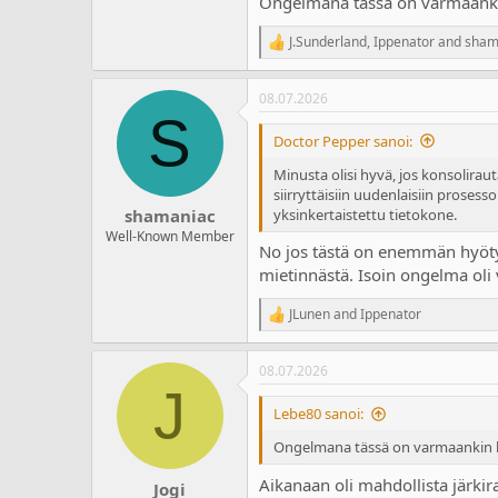
Ongelmana tässä on varmaankin
a
m
l
ä
J.Sunderland
,
Ippenator
and
sham
o
ä
R
i
r
e
a
t
ä
08.07.2026
c
t
S
t
a
i
Doctor Pepper sanoi:
j
o
a
n
Minusta olisi hyvä, jos konsoliraut
s
siirryttäisiin uudenlaisiin proses
:
yksinkertaistettu tietokone.
shamaniac
Well-Known Member
No jos tästä on enemmän hyötyä
mietinnästä. Isoin ongelma oli v
JLunen
and
Ippenator
R
e
a
08.07.2026
c
J
t
i
Lebe80 sanoi:
o
n
Ongelmana tässä on varmaankin k
s
:
Aikanaan oli mahdollista järkira
Jogi