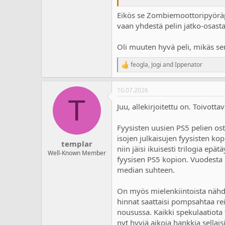
Eikös se Zombiemoottoripyöräpe
vaan yhdestä pelin jatko-osasta
Oli muuten hyvä peli, mikäs se
feogla
,
Jogi
and
Ippenator
R
e
a
10.07.2026
c
T
t
Juu, allekirjoitettu on. Toivotta
i
o
n
Fyysisten uusien PS5 pelien ost
s
isojen julkaisujen fyysisten kop
:
templar
niin jäisi ikuisesti trilogia ep
Well-Known Member
fyysisen PS5 kopion. Vuodesta 
median suhteen.
On myös mielenkiintoista nähdä 
hinnat saattaisi pompsahtaa re
nousussa. Kaikki spekulaatiota 
nyt hyviä aikoja hankkia sellais