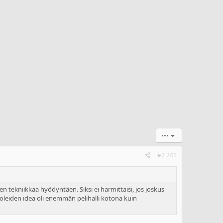
•••
#2 241
en tekniikkaa hyödyntäen. Siksi ei harmittaisi, jos joskus
soleiden idea oli enemmän pelihalli kotona kuin