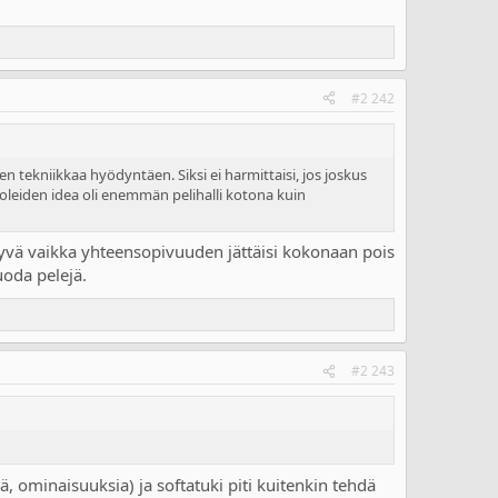
#2 242
en tekniikkaa hyödyntäen. Siksi ei harmittaisi, jos joskus
soleiden idea oli enemmän pelihalli kotona kuin
hyvä vaikka yhteensopivuuden jättäisi kokonaan pois
uoda pelejä.
#2 243
ä, ominaisuuksia) ja softatuki piti kuitenkin tehdä