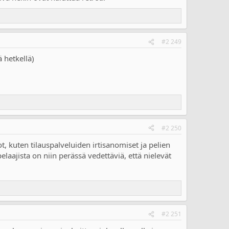
#2 249
ä hetkellä)
#2 250
, kuten tilauspalveluiden irtisanomiset ja pelien
laajista on niin perässä vedettäviä, että nielevät
#2 251