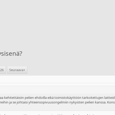
ysisenä?
126
Seuraava
aa kehitettäisiin pelien ehdoilla eikä toimistokäyttöön tarkoitettujen laitteid
soreihin ja se johtaisi yhteensopivuusongelmiin nykyisten pelien kanssa. Kon