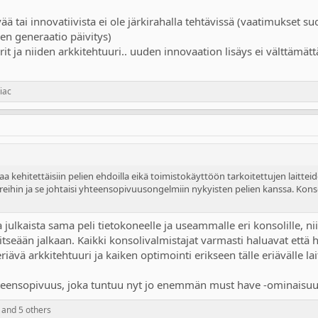
ää tai innovatiivista ei ole järkirahalla tehtävissä (vaatimukset 
nen generaatio päivitys)
rit ja niiden arkkitehtuuri.. uuden innovaation lisäys ei välttämät
iac
aa kehitettäisiin pelien ehdoilla eikä toimistokäyttöön tarkoitettujen laitteid
soreihin ja se johtaisi yhteensopivuusongelmiin nykyisten pelien kanssa. Kon
julkaista sama peli tietokoneelle ja useammalle eri konsolille, ni
tseään jalkaan. Kaikki konsolivalmistajat varmasti haluavat että 
eriävä arkkitehtuuri ja kaiken optimointi erikseen tälle eriävälle lait
yhteensopivuus, joka tuntuu nyt jo enemmän must have -ominaisuude
and 5 others