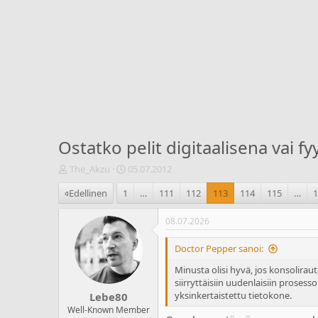
Ostatko pelit digitaalisena vai fy
V
A
The_Akzu
05.07.2012
i
l
Edellinen
1
…
111
112
113
114
115
…
e
o
s
i
t
t
08.07.2026
i
u
k
s
Doctor Pepper sanoi:
e
p
Minusta olisi hyvä, jos konsoliraut
t
ä
siirryttäisiin uudenlaisiin proses
j
i
yksinkertaistettu tietokone.
Lebe80
u
v
n
ä
Well-Known Member