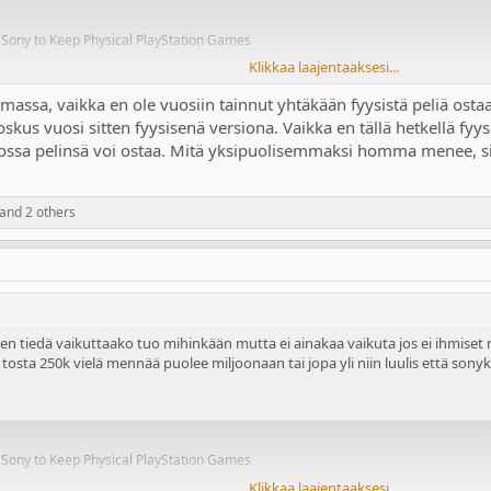
ell Sony to Keep Physical PlayStation Games
Klikkaa laajentaaksesi...
massa, vaikka en ole vuosiin tainnut yhtäkään fyysistä peliä ostaa.
kus vuosi sitten fyysisenä versiona. Vaikka en tällä hetkellä fyysi
ossa pelinsä voi ostaa. Mitä yksipuolisemmaksi homma menee, si
and 2 others
en en tiedä vaikuttaako tuo mihinkään mutta ei ainakaa vaikuta jos ei ihmise
osta 250k vielä mennää puolee miljoonaan tai jopa yli niin luulis että sonykin
ell Sony to Keep Physical PlayStation Games
Klikkaa laajentaaksesi...