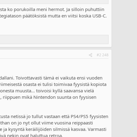
a ko porukoilla meni hermot. Ja silloin puhuttiin
ategiatason päätöksistä mutta en viitsi koska USB-C.
#2 248
allani. Toivottavasti tämä ei vaikuta ensi vuoden
viimeisestä osasta ei tulisi toimivaa fyysistä kopiota
monesta muusta... toivoisi kyllä saavansa vielä
i, riippuen mikä Nintendon suunta on fyysisen
usta netissä jo tullut vastaan että PS4/PS5 fyysisten
an on jo nyt ollut viime vuosina reippaasti
 ja kysyntä keräilijöiden silmissä kasvaa. Varmasti
ivä nekin ovat haluttua retroa.