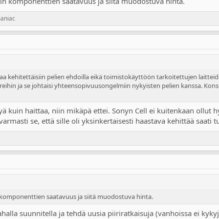
 komponenttien saatavuus ja siitä muodostuva hinta.
aniac
aa kehitettäisiin pelien ehdoilla eikä toimistokäyttöön tarkoitettujen laitteid
soreihin ja se johtaisi yhteensopivuusongelmiin nykyisten pelien kanssa. Kon
 kuin haittaa, niin mikäpä ettei. Sonyn Cell ei kuitenkaan ollut 
armasti se, että sille oli yksinkertaisesti haastava kehittää saati t
omponenttien saatavuus ja siitä muodostuva hinta.
halla suunnitella ja tehdä uusia piiriratkaisuja (vanhoissa ei kykyj