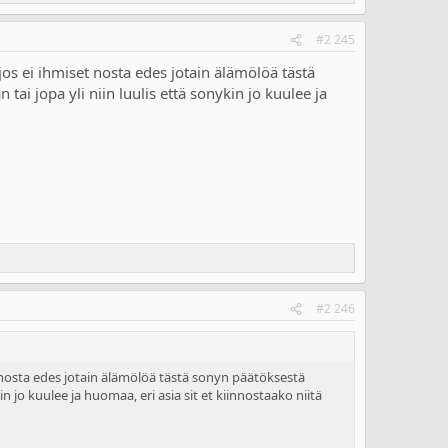
#2 245
jos ei ihmiset nosta edes jotain älämölöä tästä
i jopa yli niin luulis että sonykin jo kuulee ja
#2 246
t nosta edes jotain älämölöä tästä sonyn päätöksestä
 jo kuulee ja huomaa, eri asia sit et kiinnostaako niitä