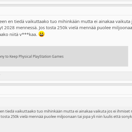
lleen en tiedä vaikuttaako tuo mihinkään mutta ei ainakaa vaikuta 
t 2028 mennessä. Jos tosta 250k vielä mennää puolee miljoonaan ta
taako niitä v***kaa.
 Sony to Keep Physical PlayStation Games
en en tiedä vaikuttaako tuo mihinkään mutta ei ainakaa vaikuta jos ei ihmise
osta 250k vielä mennää puolee miljoonaan tai jopa yli niin luulis että sonykin