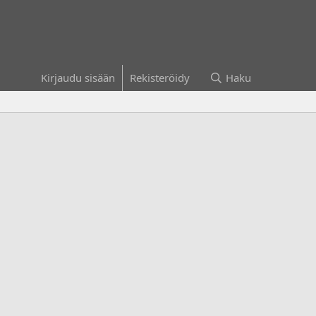
Kirjaudu sisään
Rekisteröidy
Haku