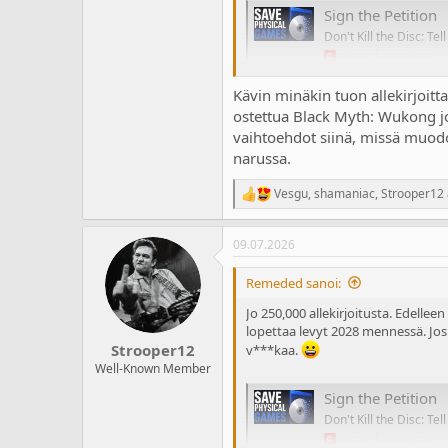
Sign the Petition
Don't Kill the Disc: T
www.change.org
Kävin minäkin tuon allekirjoitta
ostettua Black Myth: Wukong jos
vaihtoehdot siinä, missä muod
narussa.
Vesgu
,
shamaniac
,
Strooper12
R
e
a
09.07.2026
c
t
i
Remeded sanoi:
o
n
Jo 250,000 allekirjoitusta. Edelle
s
lopettaa levyt 2028 mennessä. Jos t
:
Strooper12
v***kaa.
Well-Known Member
Sign the Petition
Don't Kill the Disc: T
www.change.org