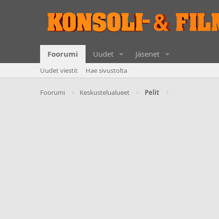
Foorumi
Uudet
Jäsenet
Uudet viestit
Hae sivustolta
Foorumi
Keskustelualueet
Pelit