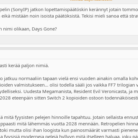
lin (SonyIP) jatkon lopettamispäätöskin kerännyt jotain tommost
 eikä mistään noin isoista päätöksistä. Tekisi mieli sanoa että str
n nimi olikaan, Days Gone?
vasti kerää paljon nimiä.
o jatkuu normaaliin tapaan vielä ensi vuoden ainakin omalla kohd
ioiden valmistukseen... olisi todella sääli jos vaikka FF7 trilogian 
ätäydelliseksi. Uudesta Megamanista, Resident Evil Veronicasta, ja 
2028 eteenpäin sitten Switch 2 kopioiden ostoon todennäköisest
mitä fyysisten pelejen hinnoille tapahtuu. Jotain sellaista ennust
ippaasti mitä lähemmäs vuotta 2028 mennään. Retropelien hinnath
toki mutta olisi ihan loogista kun painosmäärät varmasti pienenee
ia fyysisiä moderneja pelejä hyllyyn mitä itselleen haluaa, joku pä