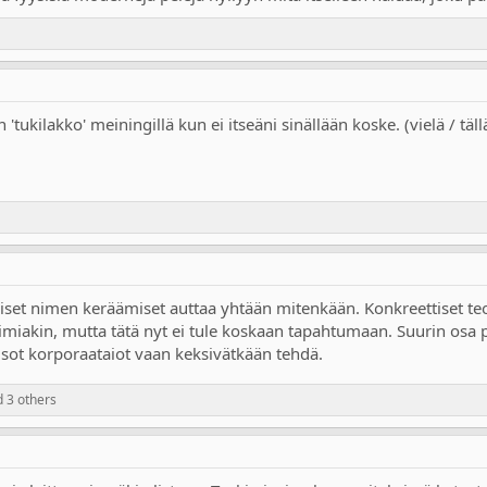
'tukilakko' meiningillä kun ei itseäni sinällään koske. (vielä / täll
aiset nimen keräämiset auttaa yhtään mitenkään. Konkreettiset teot
imiakin, mutta tätä nyt ei tule koskaan tapahtumaan. Suurin osa pe
sot korporaataiot vaan keksivätkään tehdä.
 3 others