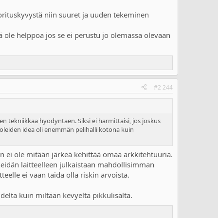
suorituskyvystä niin suuret ja uuden tekeminen
tä ole helppoa jos se ei perustu jo olemassa olevaan
#2 244
en tekniikkaa hyödyntäen. Siksi ei harmittaisi, jos joskus
soleiden idea oli enemmän pelihalli kotona kuin
in ei ole mitään järkeä kehittää omaa arkkitehtuuria.
heidän laitteelleen julkaistaan mahdollisimman
teelle ei vaan taida olla riskin arvoista.
lta kuin miltään kevyeltä pikkulisältä.