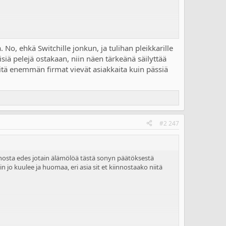
 No, ehkä Switchille jonkun, ja tulihan pleikkarille
siä pelejä ostakaan, niin näen tärkeänä säilyttää
tä enemmän firmat vievät asiakkaita kuin pässiä
#2 247
t nosta edes jotain älämölöä tästä sonyn päätöksestä
 jo kuulee ja huomaa, eri asia sit et kiinnostaako niitä