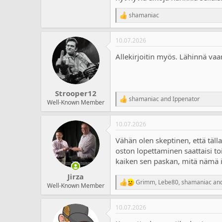
shamaniac
R
e
a
10.07.2026
c
t
Allekirjoitin myös. Lähinnä vaan 
i
o
n
s
:
Strooper12
shamaniac
and
Ippenator
R
Well-Known Member
e
a
10.07.2026
c
t
Vähän olen skeptinen, että täll
i
o
oston lopettaminen saattaisi to
n
kaiken sen paskan, mitä nämä i
s
:
Jirza
Grimm
,
Lebe80
,
shamaniac
and
R
Well-Known Member
e
a
10.07.2026
c
t