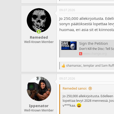
e
a
09.07.2026
c
t
Jo 250,000 allekirjoitusta. Ede
i
o
sonyn päätöksestä lopettaa levy
n
huomaa, eri asia sit et kiinnos
s
:
Remeded
Well-Known Member
Sign the Petition
Don't Kill the Disc: Tell
www.change.org
shamaniac
,
templar
and
Sam Ruff
R
e
a
09.07.2026
c
t
i
Remeded sanoi:
o
n
Jo 250,000 allekirjoitusta. Edelle
s
lopettaa levyt 2028 mennessä. Jos t
:
Ippenator
v***kaa.
Well-Known Member