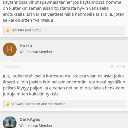
käytännössä vihut spawnasi tänne" jos käytännössä homma
on kuitenkin saman asian toistamista hyvin vähäisellä
erotuksella. Eri väriset vaatteet niillä hahmoilla taisi olla, joten
se kai oli sitten "vaihtelua".
Fabre#4
and
Huttu
R
e
a
Huttu
c
H
t
Well-Known Member
i
o
n
10.06.2026
#772
s
:
Juu, luulen että itsellä korostuu muistoissa vaan ne asiat jotka
ärsytti silloin joskus kun pelasin enemmän. Varmasti hyvääkin
pelistä löytyy paljon. Ja ainahan noi on niin sellaisia henk.koht
juttuja miten kukakin tykkää.
Ac3way
,
Ippenator
and
shamaniac
R
e
a
DarkAges
c
t
Well-Known Member