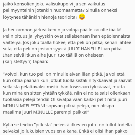
jäikö konsolien joku välisukupolvi ja sen vaikutus
pelimyynteihin jotenkin huomaamatta? Sinulla onneksi
löytynee tähänkin hienoja teorioita?
Ja hei kamoon järkeä kehiin ja valoja päälle kaikille täällä!
Pelin pituus ja lyhyyskin ovat sellaisenaan ihan epäolennaista
väittelyä. Jos joku täällä hokee, että peli on pitkä, sehän lähtee
siitä, että peli on jostain syystä JUURI HÄNELLE liian pitkä.
Ihan selvä itkun aihe juuri tuo täällä on oheiseen
(kärjistettyyn) tapaan:
”Voivoi, kun tuo peli on minulle aivan liian pitkä, ja voi että,
kun ottaa päähän kun jotkut tuollaisistakin tykkäävät ja saavat
sellaista pelattavaksi mistä ihan tosissaan tykkäävät, mutta
kun minä en sitten yhtään tykkää, niin ei noita saisi ollenkaan
tuollaisia pelejä tehdä! Olisivatpa vaan kaikki pelit niitä juuri
MINUN MIELESTÄNI sopivan pitkiä pelejä, niin olisipa
maailma juuri MINULLE parempi paikka!”
Kyllä se teidän ”pitkistä” peleistä itkevien juttu on tullut todella
selväksi jo lukuisien vuosien aikana. Ehkä ei olisi ihan pakko