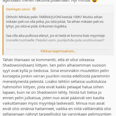
agendaasi menen faktoilla pilaamaan. Hyi minua!
DarkAges sanoi:
Ohhoh! Mlnkäs pelin TARINA/JUONI kestää 100h? Mutku eihän
mikään peli voi olla pitkä, jos siitä pitää. Tai eihän mikään peli oo
lyhyt, jos siitä ei pidä. Erikoinen logiikka.
Saa olla aika pullossa elänyt, jos ei tiedä et korona lisäs myyntejä
monelle tuotteelle. Pääsikö esim. puolijohde-pula unohtumaan?
Nyt oli kyse AC-sarjan myynneistä. Jos tämä idioottivarma avoimen
Klikkaa laajentaaksesi...
maailman kaava toimii, nii miksi Shadows ei pärjännyt Valhallan
myynneille? Täytyy jopa sunkin myöntää, että oon osittain
Tähän litaniaasi se kommentti, että et ollut oikeassa
oikeassa?
Shadowsiin(kaan) liittyen. Sen pelin alhaisemman suosion
syyt ovat kyllä jo tiedossa. Siinä ensinnäkin muutettiin pelin
Huoh! Kuinka väsynyttä.
konseptia jonkin verran juurikin noista edellisistä paremmin
menestyneistä peleistä. Lisäksi tehtiin sellaisia uudistuksia
Mikähän tarve sulla on mennä putkijuoksu-ketjuihin jauhamaan
hahmoihin liittyen, joita eivät kaikki pelaajat halua siihen
etten tykkää putkijuoksuista? Tai jonkun parry-painotteisen pelin
ketjuun, etten tykkää parrystä? Nekään pelit kun ei selvästikään ole
tapaan, kuin ne on Shadowsiin tehty. Niistä tuli tietoa jo
sulle?
ennen pelin julkaisua, joten nuo asiat pääsivät sen kautta
vaikuttamaan myös myyntejä laskevasti. Minua nuo asiat
Niin teenkin. Pelaan putkijuoksuja ja avoimen maailman pelejä. Mun
eivät olisi sinänsä haitanneet, vaikka en niitä välttämättä olisi
mielestä molempi parempi. Kumpikaan ei oo automaattisesti
sellaisenaan nähnyt tarpeellisiksi tai varsinkaan pelimyyntien
hyvä/hyviä.