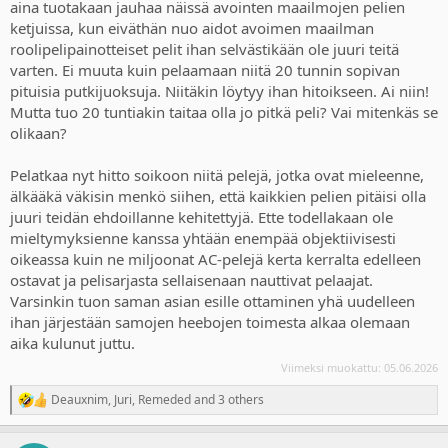
aina tuotakaan jauhaa näissä avointen maailmojen pelien
ketjuissa, kun eiväthän nuo aidot avoimen maailman
roolipelipainotteiset pelit ihan selvästikään ole juuri teitä
varten. Ei muuta kuin pelaamaan niitä 20 tunnin sopivan
pituisia putkijuoksuja. Niitäkin löytyy ihan hitoikseen. Ai niin!
Mutta tuo 20 tuntiakin taitaa olla jo pitkä peli? Vai mitenkäs se
olikaan?
Pelatkaa nyt hitto soikoon niitä pelejä, jotka ovat mieleenne,
älkääkä väkisin menkö siihen, että kaikkien pelien pitäisi olla
juuri teidän ehdoillanne kehitettyjä. Ette todellakaan ole
mieltymyksienne kanssa yhtään enempää objektiivisesti
oikeassa kuin ne miljoonat AC-pelejä kerta kerralta edelleen
ostavat ja pelisarjasta sellaisenaan nauttivat pelaajat.
Varsinkin tuon saman asian esille ottaminen yhä uudelleen
ihan järjestään samojen heebojen toimesta alkaa olemaan
aika kulunut juttu.
Viimeksi muokattu:
05.06.2026
Deauxnim
,
Juri
,
Remeded
and 3 others
R
e
a