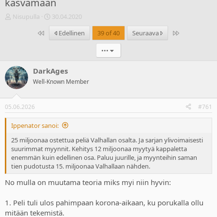
kasvamaan
V
A
Nisupulla
30.04.2020
i
l
Ensimmäinen
Last
Edellinen
39 of 40
Seuraava
e
o
s
i
•••
t
t
i
u
k
s
DarkAges
e
p
Well-Known Member
t
ä
j
i
u
v
05.06.2026
#761
n
ä
a
m
Ippenator sanoi:
l
ä
o
ä
25 miljoonaa ostettua peliä Valhallan osalta. Ja sarjan ylivoimaisesti
i
r
suurimmat myynnit. Kehitys 12 miljoonaa myytyä kappaletta
t
ä
enemmän kuin edellinen osa. Paluu juurille, ja myynteihin saman
t
tien pudotusta 15. miljoonaa Valhallaan nähden.
a
No mulla on muutama teoria miks myi niin hyvin:
j
a
1. Peli tuli ulos pahimpaan korona-aikaan, ku porukalla ollu
mitään tekemistä.