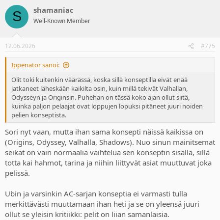
a
shamaniac
c
S
t
Well-Known Member
i
o
n
12.06.2026
#775
s
:
Ippenator sanoi:
Olit toki kuitenkin väärässä, koska sillä konseptilla eivät enää
jatkaneet läheskään kaikilta osin, kuin millä tekivät Valhallan,
Odysseyn ja Originsin. Puhehan on tässä koko ajan ollut siitä,
kuinka paljon pelaajat ovat loppujen lopuksi pitäneet juuri noiden
pelien konseptista.
Sori nyt vaan, mutta ihan sama konsepti näissä kaikissa on
(Origins, Odyssey, Valhalla, Shadows). Nuo sinun mainitsemat
seikat on vain normaalia vaihtelua sen konseptin sisällä, sillä
totta kai hahmot, tarina ja niihin liittyvät asiat muuttuvat joka
pelissä.
Ubin ja varsinkin AC-sarjan konseptia ei varmasti tulla
merkittävästi muuttamaan ihan heti ja se on yleensä juuri
ollut se yleisin kritiikki: pelit on liian samanlaisia.