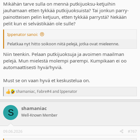
Mikähän tarve sulla on mennä putkijuoksu-ketjuihin
jauhamaan etten tykkää putkijuoksuista? Tai jonkun parry-
painotteisen pelin ketjuun, etten tykkää parrystä? Nekään
pelit kun ei selvästikään ole sulle?
Ippenator sanoi:
Pelatkaa nyt hitto soikoon niitä pelejä, jotka ovat mieleenne.
Niin teenkin. Pelaan putkijuoksuja ja avoimen maailman
pelejä. Mun mielestä molempi parempi. Kumpikaan ei oo
automaattisesti hyvä/hyviä.
Must se on vaan hyvä et keskustelua on.
shamaniac
,
Fabre#4
and
Ippenator
R
e
a
shamaniac
c
S
t
Well-Known Member
i
o
n
09.06.2026
#767
s
: