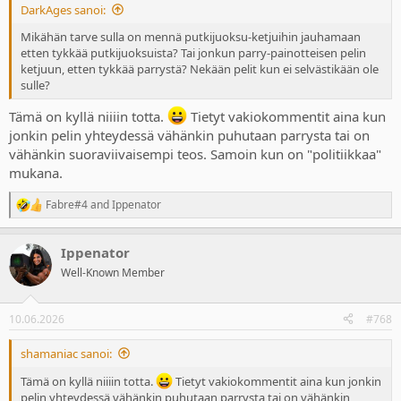
DarkAges sanoi:
Mikähän tarve sulla on mennä putkijuoksu-ketjuihin jauhamaan
etten tykkää putkijuoksuista? Tai jonkun parry-painotteisen pelin
ketjuun, etten tykkää parrystä? Nekään pelit kun ei selvästikään ole
sulle?
Tämä on kyllä niiiin totta.
Tietyt vakiokommentit aina kun
jonkin pelin yhteydessä vähänkin puhutaan parrysta tai on
vähänkin suoraviivaisempi teos. Samoin kun on "politiikkaa"
mukana.
Fabre#4
and
Ippenator
R
e
a
Ippenator
c
t
Well-Known Member
i
o
n
10.06.2026
#768
s
:
shamaniac sanoi:
Tämä on kyllä niiiin totta.
Tietyt vakiokommentit aina kun jonkin
pelin yhteydessä vähänkin puhutaan parrysta tai on vähänkin