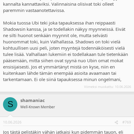
kannalta kannattaviksi. Valinnaisina olisivat toki olleet
Must se on vaan hyvä et keskustelua on.
paremmin vastaanotettavissa.
Mokia tuossa Ubi teki joka tapauksessa ihan reippaasti
Shadowsin kanssa, ja se todellakin näkyy myynneissä. Eivät
ne silti huonot senkään myynnit ole, mutta selvästi
huonommat toki, kuin Valhallassa. Shadows on toki vielä
kohtuullisen uusi peli, joten myyntejä todennäköisesti vielä
tulee lisää. Valhallaan lukemiin ei todellakaan tule tietenkään
pääsemään, mitta siihen ovat syynä nuo Ubin omat mokat
ensisijaisesti. Jos et ymmärtänyt mistä on kyse, niin en
kuitenkaan lähde tämän enempää asioita avaamaan tai
tarkentamaan. Ei ole siinä tapauksessa minun ongelmani,
Viimeksi muokattu:
10.06.2026
shamaniac
S
Well-Known Member
10.06.2026
#769
Jos tästä pelistäkin vähän jatkaisi kun pidemmän tauon, eli