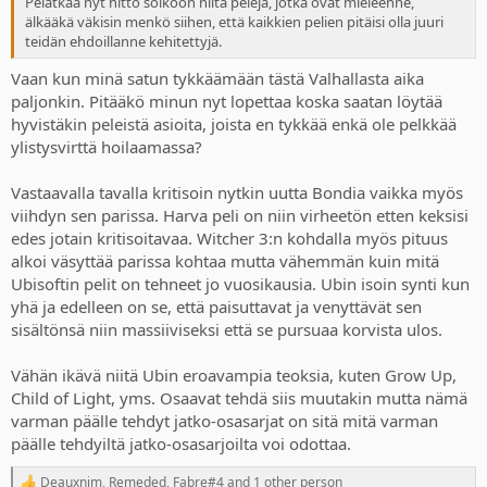
Pelatkaa nyt hitto soikoon niitä pelejä, jotka ovat mieleenne,
älkääkä väkisin menkö siihen, että kaikkien pelien pitäisi olla juuri
teidän ehdoillanne kehitettyjä.
Vaan kun minä satun tykkäämään tästä Valhallasta aika
paljonkin. Pitääkö minun nyt lopettaa koska saatan löytää
hyvistäkin peleistä asioita, joista en tykkää enkä ole pelkkää
ylistysvirttä hoilaamassa?
Vastaavalla tavalla kritisoin nytkin uutta Bondia vaikka myös
viihdyn sen parissa. Harva peli on niin virheetön etten keksisi
edes jotain kritisoitavaa. Witcher 3:n kohdalla myös pituus
alkoi väsyttää parissa kohtaa mutta vähemmän kuin mitä
Ubisoftin pelit on tehneet jo vuosikausia. Ubin isoin synti kun
yhä ja edelleen on se, että paisuttavat ja venyttävät sen
sisältönsä niin massiiviseksi että se pursuaa korvista ulos.
Vähän ikävä niitä Ubin eroavampia teoksia, kuten Grow Up,
Child of Light, yms. Osaavat tehdä siis muutakin mutta nämä
varman päälle tehdyt jatko-osasarjat on sitä mitä varman
päälle tehdyiltä jatko-osasarjoilta voi odottaa.
Deauxnim
,
Remeded
,
Fabre#4
and 1 other person