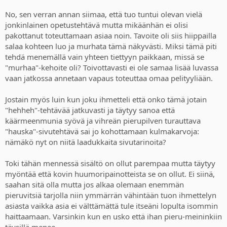
No, sen verran annan siimaa, että tuo tuntui olevan vielä
jonkinlainen opetustehtävä mutta mikäänhän ei olisi
pakottanut toteuttamaan asiaa noin. Tavoite oli siis hiippailla
salaa kohteen luo ja murhata tämä näkyvästi. Miksi tämä piti
tehdä menemällä vain yhteen tiettyyn paikkaan, missä se
"murhaa"-kehoite oli? Toivottavasti ei ole samaa lisää luvassa
vaan jatkossa annetaan vapaus toteuttaa omaa pelityyliään.
Jostain myös luin kun joku ihmetteli että onko tämä jotain
"hehheh"-tehtävää jatkuvasti ja täytyy sanoa että
käärmeenmunia syövä ja vihreän pierupilven turauttava
"hauska"-sivutehtävä sai jo kohottamaan kulmakarvoja:
nämäkö nyt on niitä laadukkaita sivutarinoita?
Toki tähän mennessä sisältö on ollut parempaa mutta täytyy
myöntää että kovin huumoripainotteista se on ollut. Ei siinä,
saahan sitä olla mutta jos alkaa olemaan enemmän
pieruvitsiä tarjolla niin ymmärrän vähintään tuon ihmettelyn
asiasta vaikka asia ei välttämättä tule itseäni lopulta isommin
haittaamaan. Varsinkin kun en usko että ihan pieru-meininkiin