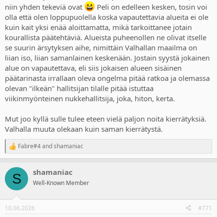
niin yhden tekeviä ovat
Peli on edelleen kesken, tosin voi
olla että olen loppupuolella koska vapautettavia alueita ei ole
Lisäksi tässä kyseisessä tehtävässä oli ensimmäistä kertaa sellainen
perinteinen salamurhatehtävä ja en olisi uskonut että vielä
kuin kait yksi enää aloittamatta, mikä tarkoittanee jotain
palaisivat siihen AC3:n "mene nimenomaan ja yksinomaan tähän
kourallista päätehtäviä. Alueista puheenollen ne olivat itselle
kohtaan, eikä mihinkään muualle, missä painat näppäintä että teet
se suurin ärsytyksen aihe, nimittäin Valhallan maailma on
salamurhan"-meininkiin. Missä on se open world, jossa voi edetä
liian iso, liian samanlainen keskenään. Jostain syystä jokainen
miten haluaa ja toteuttaa tavoitteen haluamallaan tavalla?
alue on vapautettava, eli siis jokaisen alueen sisäinen
päätarinasta irrallaan oleva ongelma pitää ratkoa ja olemassa
No, sen verran annan siimaa, että tuo tuntui olevan vielä
jonkinlainen opetustehtävä mutta mikäänhän ei olisi pakottanut
olevan "ilkeän" hallitsijan tilalle pitää istuttaa
toteuttamaan asiaa noin. Tavoite oli siis hiippailla salaa kohteen luo
viikinmyönteinen nukkehallitsija, joka, hiton, kerta.
ja murhata tämä näkyvästi. Miksi tämä piti tehdä menemällä vain
yhteen tiettyyn paikkaan, missä se "murhaa"-kehoite oli?
Mut joo kyllä sulle tulee eteen vielä paljon noita kierrätyksiä.
Toivottavasti ei ole samaa lisää luvassa vaan jatkossa annetaan
Valhalla muuta olekaan kuin saman kierrätystä.
vapaus toteuttaa omaa pelityyliään.
Fabre#4
and
shamaniac
Jostain myös luin kun joku ihmetteli että onko tämä jotain
R
"hehheh"-tehtävää jatkuvasti ja täytyy sanoa että käärmeenmunia
e
a
syövä ja vihreän pierupilven turauttava "hauska"-sivutehtävä sai jo
shamaniac
c
kohottamaan kulmakarvoja: nämäkö nyt on niitä laadukkaita
S
t
sivutarinoita?
Well-Known Member
i
o
Toki tähän mennessä sisältö on ollut parempaa mutta täytyy
n
10.06.2026
#771
myöntää että kovin huumoripainotteista se on ollut. Ei siinä, saahan
s