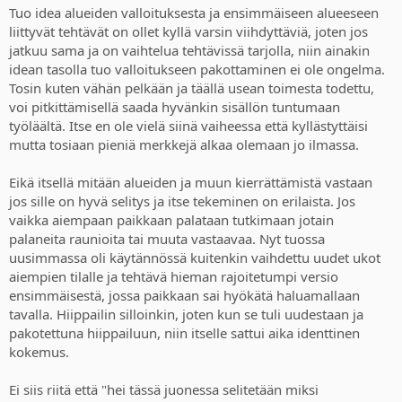
sitä olla mutta jos alkaa olemaan enemmän pieruvitsiä tarjolla niin
:
Tuo idea alueiden valloituksesta ja ensimmäiseen alueeseen
ymmärrän vähintään tuon ihmettelyn asiasta vaikka asia ei
liittyvät tehtävät on ollet kyllä varsin viihdyttäviä, joten jos
välttämättä tule itseäni lopulta isommin haittaamaan. Varsinkin kun
jatkuu sama ja on vaihtelua tehtävissä tarjolla, niin ainakin
en usko että ihan pieru-meininkiin täysillä menee.
idean tasolla tuo valloitukseen pakottaminen ei ole ongelma.
Tosin kuten vähän pelkään ja täällä usean toimesta todettu,
voi pitkittämisellä saada hyvänkin sisällön tuntumaan
työläältä. Itse en ole vielä siinä vaiheessa että kyllästyttäisi
mutta tosiaan pieniä merkkejä alkaa olemaan jo ilmassa.
Eikä itsellä mitään alueiden ja muun kierrättämistä vastaan
jos sille on hyvä selitys ja itse tekeminen on erilaista. Jos
vaikka aiempaan paikkaan palataan tutkimaan jotain
palaneita raunioita tai muuta vastaavaa. Nyt tuossa
uusimmassa oli käytännössä kuitenkin vaihdettu uudet ukot
aiempien tilalle ja tehtävä hieman rajoitetumpi versio
ensimmäisestä, jossa paikkaan sai hyökätä haluamallaan
tavalla. Hiippailin silloinkin, joten kun se tuli uudestaan ja
pakotettuna hiippailuun, niin itselle sattui aika identtinen
kokemus.
Ei siis riitä että "hei tässä juonessa selitetään miksi