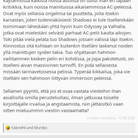
Käytännössä kaikista noista asioista on tullut ihan eri tapaan
kritiikkiä, kuin noissa mainituissa aikaisemmissa AC-peleissä.
Ovat myös sellaisia ongelmia tai puutteita, joita itsekin
karsastan, joten todennäköisesti Shadows ei tule itsellenikään
toimimaan läheskään yhtä hyvin kuin Odyssey ja Valhalla,
jotka ovat mielestäni selvästi parhaat AC-pelit kautta aikojen.
Toki pitää vielä pelata tuo Shadows jossain välissä läpi itsekin.
Kiinnostus sitä kohtaan on kuitenkin itselläni laskenut noiden
yllä mainittujen syiden takia. Tuo ohjattavan hahmon
vaihtaminen kesken pelin eri kohdissa, ja jopa pakotetusti, on
itselleni aivan massiivinen turnoffi. En pidä sellaisesta
missään tarinavetoisessa pelissä. Typerää kikkailua, joka vie
itseltäni sen hahmoon liittyvän immersion peleissä.
Sellainen pyyntö, että jos et osaa vastata viesteihin ihan
asiallisilla omilla perusteluillasi, ilman jatkuvaa toiselle
kirjoittajalle irvailua ja angstaamista, niin jättäisitkö vaan
sitten mieluummin viestiin vastaamatta?
Viimeksi muokattu:
12.06.2026
Fabre#4
and
Murdoc
R
e