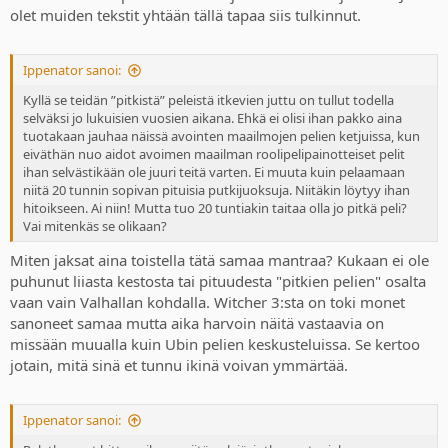
olet muiden tekstit yhtään tällä tapaa siis tulkinnut.
Ippenator sanoi:
Kyllä se teidän ”pitkistä” peleistä itkevien juttu on tullut todella
selväksi jo lukuisien vuosien aikana. Ehkä ei olisi ihan pakko aina
tuotakaan jauhaa näissä avointen maailmojen pelien ketjuissa, kun
eiväthän nuo aidot avoimen maailman roolipelipainotteiset pelit
ihan selvästikään ole juuri teitä varten. Ei muuta kuin pelaamaan
niitä 20 tunnin sopivan pituisia putkijuoksuja. Niitäkin löytyy ihan
hitoikseen. Ai niin! Mutta tuo 20 tuntiakin taitaa olla jo pitkä peli?
Vai mitenkäs se olikaan?
Miten jaksat aina toistella tätä samaa mantraa? Kukaan ei ole
puhunut liiasta kestosta tai pituudesta "pitkien pelien" osalta
vaan vain Valhallan kohdalla. Witcher 3:sta on toki monet
sanoneet samaa mutta aika harvoin näitä vastaavia on
missään muualla kuin Ubin pelien keskusteluissa. Se kertoo
jotain, mitä sinä et tunnu ikinä voivan ymmärtää.
Ippenator sanoi: