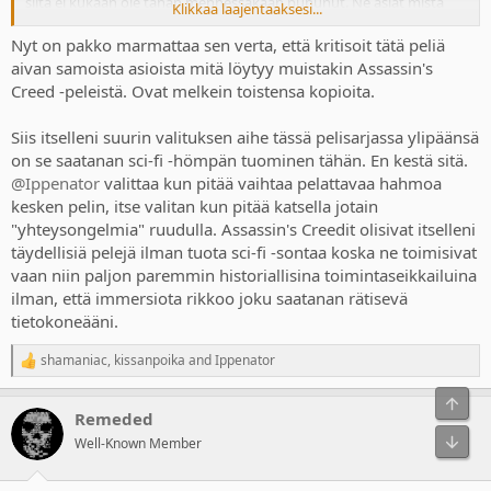
siitä ei kukaan ole tähän mennessäkään puhunut. Ne asiat mistä
Klikkaa laajentaaksesi...
moni ei erityisesti ollut pitänyt Shadowsissa, olivat erityisesti
seuraavat asiat:
Nyt on pakko marmattaa sen verta, että kritisoit tätä peliä
aivan samoista asioista mitä löytyy muistakin Assassin's
Creed -peleistä. Ovat melkein toistensa kopioita.
Average Storytelling:
Critics find the overarching story
satisfactory but by-the-numbers, lacking the deep twists, sci-
fi elements, and emotion of earlier franchise titles.
Siis itselleni suurin valituksen aihe tässä pelisarjassa ylipäänsä
Voice Acting & Animation:
Community and critic reviews
on se saatanan sci-fi -hömpän tuominen tähän. En kestä sitä.
frequently cite unnatural voice-over processing and stilted
@Ippenator
valittaa kun pitää vaihtaa pelattavaa hahmoa
English dialogue, as well as facial animations that can feel
kesken pelin, itse valitan kun pitää katsella jotain
restricted despite high graphical fidelity.
"yhteysongelmia" ruudulla. Assassin's Creedit olisivat itselleni
Combat & Camera Issues:
Yasuke's heavy, action-focused
täydellisiä pelejä ilman tuota sci-fi -sontaa koska ne toimisivat
combat is viewed by some as overly simplistic, and players
have reported clunky camera operation in enclosed,
vaan niin paljon paremmin historiallisina toimintaseikkailuina
claustrophobic spaces.
ilman, että immersiota rikkoo joku saatanan rätisevä
Protagonist Switching:
Reviewers have found forcing
tietokoneääni.
players to switch between Naoe and Yasuke restrictive,
particularly when specific progression gates force you to use
shamaniac
,
kissanpoika
and
Ippenator
R
a character you don't prefer in that moment.
e
Average Storytelling:
Critics find the overarching story
Ylös
a
satisfactory but by-the-numbers, lacking the deep twists, sci-
Remeded
c
fi elements, and emotion of earlier franchise titles.
t
Bot
Well-Known Member
Voice Acting & Animation:
Community and critic reviews
i
frequently cite unnatural voice-over processing and stilted
o
English dialogue, as well as facial animations that can feel
n