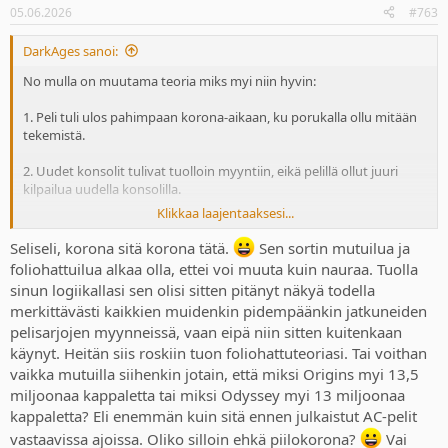
n
sanoa et "ei se Valhalla oo yhtään pitkä. Pääset sen jo kuukaudessa
05.06.2026
#763
s
läpi ku vähän speedrunnaat, etkä tee mitään ylimääräistä".
:
DarkAges sanoi:
No mulla on muutama teoria miks myi niin hyvin:
1. Peli tuli ulos pahimpaan korona-aikaan, ku porukalla ollu mitään
tekemistä.
2. Uudet konsolit tulivat tuolloin myyntiin, eikä pelillä ollut juuri
kilpailua uudella konsolilla.
Klikkaa laajentaaksesi...
3. Ihmiset tykkäävät viikingeistä paljon.
Seliseli, korona sitä korona tätä.
Sen sortin mutuilua ja
Mä kans ostin pelin julkkarissa, vaikka en missään vaiheessa
foliohattuilua alkaa olla, ettei voi muuta kuin nauraa. Tuolla
jaksanut pelata loppuun asti.
sinun logiikallasi sen olisi sitten pitänyt näkyä todella
merkittävästi kaikkien muidenkin pidempäänkin jatkuneiden
Kyllä Valhalla, Elden Ring ja RDR2 ovat absoluuttisen objektiivisesti
pelisarjojen myynneissä, vaan eipä niin sitten kuitenkaan
TODELLA PITKIÄ pelejä. Menee kaikissa varmaan 60h helposti jos
vaan juoksee tarinan läpi. Ku ottaa huomioon et esim. Skyrimin
käynyt. Heitän siis roskiin tuon foliohattuteoriasi. Tai voithan
pääsee jo 30h läpi, vaikka on todella massiivinen, niin ohan edellä
vaikka mutuilla siihenkin jotain, että miksi Origins myi 13,5
mainitut pelit erittäin pitkiä. Voit toki väittää mustaa valkoiseksi ja
miljoonaa kappaletta tai miksi Odyssey myi 13 miljoonaa
sanoa et "ei se Valhalla oo yhtään pitkä. Pääset sen jo kuukaudessa
kappaletta? Eli enemmän kuin sitä ennen julkaistut AC-pelit
läpi ku vähän speedrunnaat, etkä tee mitään ylimääräistä".
vastaavissa ajoissa. Oliko silloin ehkä piilokorona?
Vai