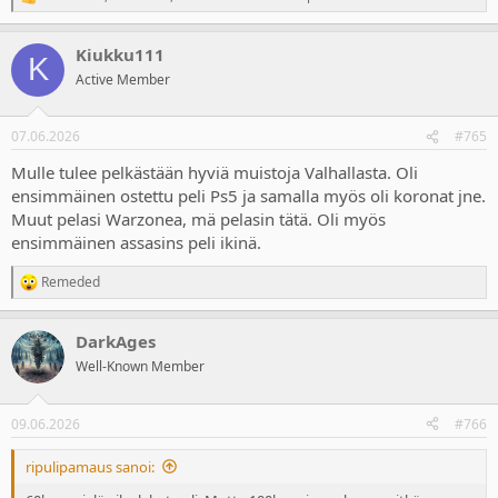
R
e
a
Kiukku111
c
K
t
Active Member
i
o
n
07.06.2026
#765
s
:
Mulle tulee pelkästään hyviä muistoja Valhallasta. Oli
ensimmäinen ostettu peli Ps5 ja samalla myös oli koronat jne.
Muut pelasi Warzonea, mä pelasin tätä. Oli myös
ensimmäinen assasins peli ikinä.
Remeded
R
e
a
DarkAges
c
t
Well-Known Member
i
o
n
09.06.2026
#766
s
:
ripulipamaus sanoi: