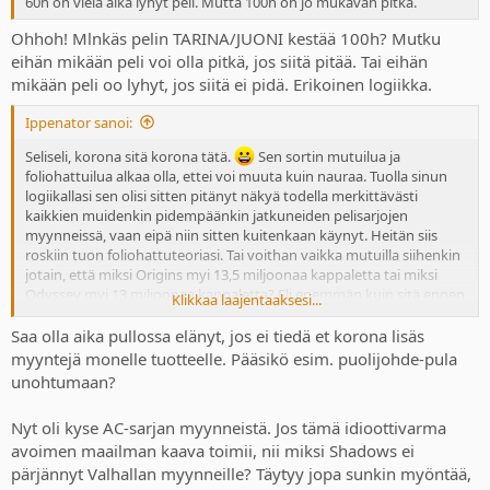
60h on vielä aika lyhyt peli. Mutta 100h on jo mukavan pitkä.
Ohhoh! Mlnkäs pelin TARINA/JUONI kestää 100h? Mutku
eihän mikään peli voi olla pitkä, jos siitä pitää. Tai eihän
mikään peli oo lyhyt, jos siitä ei pidä. Erikoinen logiikka.
Ippenator sanoi:
Seliseli, korona sitä korona tätä.
Sen sortin mutuilua ja
foliohattuilua alkaa olla, ettei voi muuta kuin nauraa. Tuolla sinun
logiikallasi sen olisi sitten pitänyt näkyä todella merkittävästi
kaikkien muidenkin pidempäänkin jatkuneiden pelisarjojen
myynneissä, vaan eipä niin sitten kuitenkaan käynyt. Heitän siis
roskiin tuon foliohattuteoriasi. Tai voithan vaikka mutuilla siihenkin
jotain, että miksi Origins myi 13,5 miljoonaa kappaletta tai miksi
Odyssey myi 13 miljoonaa kappaletta? Eli enemmän kuin sitä ennen
Klikkaa laajentaaksesi...
julkaistut AC-pelit vastaavissa ajoissa. Oliko silloin ehkä piilokorona?
Vai jäikö konsolien joku välisukupolvi ja sen vaikutus
Saa olla aika pullossa elänyt, jos ei tiedä et korona lisäs
pelimyynteihin jotenkin huomaamatta? Sinulla onneksi löytynee
myyntejä monelle tuotteelle. Pääsikö esim. puolijohde-pula
tähänkin hienoja teorioita?
unohtumaan?
Nyt oli kyse AC-sarjan myynneistä. Jos tämä idioottivarma
avoimen maailman kaava toimii, nii miksi Shadows ei
pärjännyt Valhallan myynneille? Täytyy jopa sunkin myöntää,