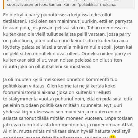
suoraviivaisempi teos. Samoin kun on "politiikkaa" mukana.
En ole kyllä parry painotteisissa ketjuissa edes ollut
tietääkseni. Toki olen sen maininnut juurikin, että en parrysta
tosiaan pidä, jos jossain pelissä sitä on. Tähän mennessä ei
kuitenkaan ole vielä tullut sellaista peliä vastaan, jossa parry
on pakollinen, joten onhan nuo keinot sitten kuitenkin aina
löydetty pelata sellaisella tavalla mikä minulle sopii, joten kai
ne pelit sitten minullekin ovat olleet. Onneksi niiden parry ei
kuitenkaan sitä ollut, vaan noissa peleissä on ollut sitten
muuta joka on ollut itselleni kiinnostavaa.
Ja oli muuten kyllä melkoisen onneton kommentti tuo
politiikkaan viittaus. Olen kolme tai neljä kertaa koko
foorumihistoriani aikana (joka on kuitenkin reilusti
toistakymmentä vuotta) puhunut noin, että en pidä siitä, että
peleihin tuodaan politiikkaa miltään suunnalta. Nyt juuri
yhdessä kirjoituksessani sen mainitsin ja muuten en ole
asiasta sanonut täällä mitään moneen vuoteen. Onpa tosiaan
jatkuvaa tuon kaltaista kommentointia, ja nimenomaan AINA.
Ai niin, mutta mitäs minä taas sinun hyvää hatusta vetäistyä