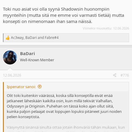
Toki nuo asiat voi olla syynä Shadowsin huonompiin
myynteihin (mutta sitä me emme voi varmasti tietää) mutta
konsepti on nimenomaan ihan sama näissä.
Viimeksi muokattu:
12.06.2026
Ac3way
,
BaDari
and
Fabre#4
R
e
a
BaDari
c
t
Well-Known Member
i
o
n
12.06.2026
#776
s
:
Ippenator sanoi:
Olit toki kuitenkin väärässä, koska sillä konseptilla eivät enää
jatkaneet läheskään kaikilta osin, kuin millä tekivät Valhallan,
Odysseyn ja Originsin. Puhehan on tässä koko ajan ollut siitä,
kuinka paljon pelaajat ovat loppujen lopuksi pitäneet juuri noiden
pelien konseptista.
Väsynyttä sinänsä sinulta ottaa jotain ihonväriä tähän mukaan, kun