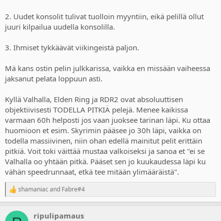
2. Uudet konsolit tulivat tuolloin myyntiin, eikä pelillä ollut
juuri kilpailua uudella konsolilla.
3. Ihmiset tykkäävät viikingeistä paljon.
Mä kans ostin pelin julkkarissa, vaikka en missään vaiheessa
jaksanut pelata loppuun asti.
Kyllä Valhalla, Elden Ring ja RDR2 ovat absoluuttisen
objektiivisesti TODELLA PITKIÄ pelejä. Menee kaikissa
varmaan 60h helposti jos vaan juoksee tarinan läpi. Ku ottaa
huomioon et esim. Skyrimin pääsee jo 30h läpi, vaikka on
todella massiivinen, niin ohan edellä mainitut pelit erittäin
pitkiä. Voit toki väittää mustaa valkoiseksi ja sanoa et "ei se
Valhalla oo yhtään pitkä. Pääset sen jo kuukaudessa läpi ku
vähän speedrunnaat, etkä tee mitään ylimääräistä".
shamaniac
and
Fabre#4
R
e
a
ripulipamaus
c