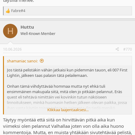
täysillä menee.
Fabre#4
R
e
a
Huttu
c
H
t
Well-Known Member
i
o
n
10.06.2026
#770
s
:
shamaniac sanoi:
Jos tästä pelistäkin vähän jatkaisi kun pidemmän tauon, eli 007 First
Lightin, jälkeen taas palasin tätä pelailemaan.
Onhan tämä viihdyttävää hommaa mutta nyt ehkä tuli
ensimmäinen makupala siitä, mitä olen jo pitkään pelannut. Eräs
quest eli tehtävä nimittäin vei kovinkin tutun näköiseen
linnoitukseen, minkä huomasin hetken jälkeen olevan paikka, jossa
ihan vasta käytiin toisen tehtävän toimesta. En tiedä menikö
Klikkaa laajentaaksesi...
minulta jotain ohi mutta nyt siellä ilmeisesti olikin eri porukka, joka
oli vain sattunut tuonne pesänsä tekemään.
Täytyy myöntää että siitä on hirvittävän pitkä aika kun
viimeksi olen pelannut Valhallaa joten von olla aika huono
Ei nyt vielä mikään "dealbreaker" mutta jos vastaava kierrätys alkaa
kommentoija. Mutta, en muista yhtäkään sivutehtävää pelistä,
toistumaan niin voi alkaa vähän tympiä käydä samoja paikkoja läpi.