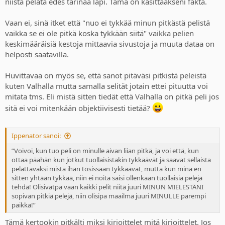
niistä pelata edes tarinaa läpi. Tämä on käsittääkseni fakta.
Vaan ei, sinä itket että "nuo ei tykkää minun pitkästä pelistä
vaikka se ei ole pitkä koska tykkään siitä" vaikka pelien
keskimääräisiä kestoja mittaavia sivustoja ja muuta dataa on
helposti saatavilla.
Huvittavaa on myös se, että sanot pitäväsi pitkistä peleistä
kuten Valhalla mutta samalla selität jotain ettei pituutta voi
mitata tms. Eli mistä sitten tiedät että Valhalla on pitkä peli jos
sitä ei voi mitenkään objektiivisesti tietää?
Ippenator sanoi:
”Voivoi, kun tuo peli on minulle aivan liian pitkä, ja voi että, kun
ottaa päähän kun jotkut tuollaisistakin tykkäävät ja saavat sellaista
pelattavaksi mistä ihan tosissaan tykkäävät, mutta kun minä en
sitten yhtään tykkää, niin ei noita saisi ollenkaan tuollaisia pelejä
tehdä! Olisivatpa vaan kaikki pelit niitä juuri MINUN MIELESTÄNI
sopivan pitkiä pelejä, niin olisipa maailma juuri MINULLE parempi
paikka!”
Tämä kertookin pitkälti miksi kirjoittelet mitä kirjoittelet. Jos