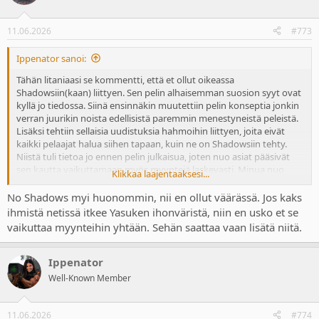
i
o
n
11.06.2026
#773
s
:
Ippenator sanoi:
Tähän litaniaasi se kommentti, että et ollut oikeassa
Shadowsiin(kaan) liittyen. Sen pelin alhaisemman suosion syyt ovat
kyllä jo tiedossa. Siinä ensinnäkin muutettiin pelin konseptia jonkin
verran juurikin noista edellisistä paremmin menestyneistä peleistä.
Lisäksi tehtiin sellaisia uudistuksia hahmoihin liittyen, joita eivät
kaikki pelaajat halua siihen tapaan, kuin ne on Shadowsiin tehty.
Niistä tuli tietoa jo ennen pelin julkaisua, joten nuo asiat pääsivät
sen kautta vaikuttamaan myös myyntejä laskevasti. Minua nuo
Klikkaa laajentaaksesi...
asiat eivät olisi sinänsä haitanneet, vaikka en niitä välttämättä olisi
sellaisenaan nähnyt tarpeellisiksi tai varsinkaan pelimyyntien
No Shadows myi huonommin, nii en ollut väärässä. Jos kaks
kannalta kannattaviksi. Valinnaisina olisivat toki olleet paremmin
ihmistä netissä itkee Yasuken ihonväristä, niin en usko et se
vastaanotettavissa.
vaikuttaa myynteihin yhtään. Sehän saattaa vaan lisätä niitä.
Ippenator
Well-Known Member
11.06.2026
#774