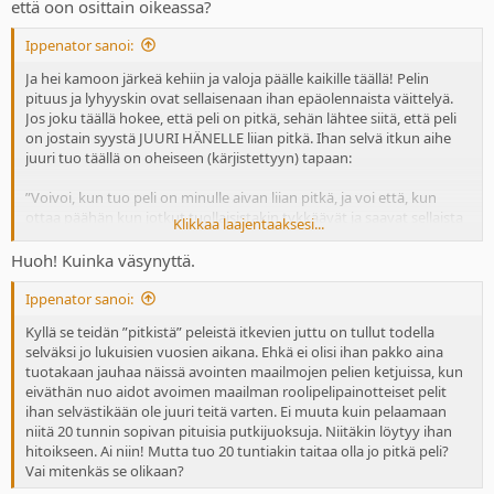
että oon osittain oikeassa?
Ippenator sanoi:
Ja hei kamoon järkeä kehiin ja valoja päälle kaikille täällä! Pelin
pituus ja lyhyyskin ovat sellaisenaan ihan epäolennaista väittelyä.
Jos joku täällä hokee, että peli on pitkä, sehän lähtee siitä, että peli
on jostain syystä JUURI HÄNELLE liian pitkä. Ihan selvä itkun aihe
juuri tuo täällä on oheiseen (kärjistettyyn) tapaan:
”Voivoi, kun tuo peli on minulle aivan liian pitkä, ja voi että, kun
ottaa päähän kun jotkut tuollaisistakin tykkäävät ja saavat sellaista
Klikkaa laajentaaksesi...
pelattavaksi mistä ihan tosissaan tykkäävät, mutta kun minä en
sitten yhtään tykkää, niin ei noita saisi ollenkaan tuollaisia pelejä
Huoh! Kuinka väsynyttä.
tehdä! Olisivatpa vaan kaikki pelit niitä juuri MINUN MIELESTÄNI
sopivan pitkiä pelejä, niin olisipa maailma juuri MINULLE parempi
Ippenator sanoi:
paikka!”
Kyllä se teidän ”pitkistä” peleistä itkevien juttu on tullut todella
selväksi jo lukuisien vuosien aikana. Ehkä ei olisi ihan pakko aina
tuotakaan jauhaa näissä avointen maailmojen pelien ketjuissa, kun
eiväthän nuo aidot avoimen maailman roolipelipainotteiset pelit
ihan selvästikään ole juuri teitä varten. Ei muuta kuin pelaamaan
niitä 20 tunnin sopivan pituisia putkijuoksuja. Niitäkin löytyy ihan
hitoikseen. Ai niin! Mutta tuo 20 tuntiakin taitaa olla jo pitkä peli?
Vai mitenkäs se olikaan?