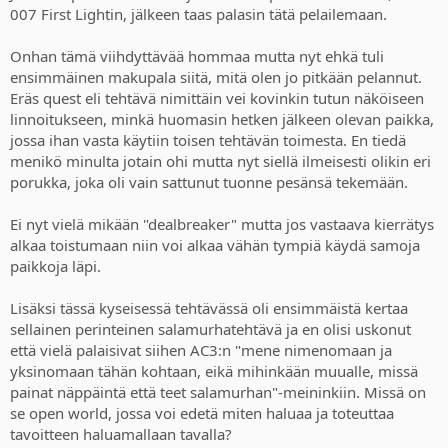
007 First Lightin, jälkeen taas palasin tätä pelailemaan.
Onhan tämä viihdyttävää hommaa mutta nyt ehkä tuli
ensimmäinen makupala siitä, mitä olen jo pitkään pelannut.
Eräs quest eli tehtävä nimittäin vei kovinkin tutun näköiseen
linnoitukseen, minkä huomasin hetken jälkeen olevan paikka,
jossa ihan vasta käytiin toisen tehtävän toimesta. En tiedä
menikö minulta jotain ohi mutta nyt siellä ilmeisesti olikin eri
porukka, joka oli vain sattunut tuonne pesänsä tekemään.
Ei nyt vielä mikään "dealbreaker" mutta jos vastaava kierrätys
alkaa toistumaan niin voi alkaa vähän tympiä käydä samoja
paikkoja läpi.
Lisäksi tässä kyseisessä tehtävässä oli ensimmäistä kertaa
sellainen perinteinen salamurhatehtävä ja en olisi uskonut
että vielä palaisivat siihen AC3:n "mene nimenomaan ja
yksinomaan tähän kohtaan, eikä mihinkään muualle, missä
painat näppäintä että teet salamurhan"-meininkiin. Missä on
se open world, jossa voi edetä miten haluaa ja toteuttaa
tavoitteen haluamallaan tavalla?