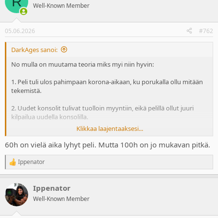
R
t
Well-Known Member
i
o
n
05.06.2026
#762
s
:
DarkAges sanoi:
No mulla on muutama teoria miks myi niin hyvin:
1. Peli tuli ulos pahimpaan korona-aikaan, ku porukalla ollu mitään
tekemistä.
2. Uudet konsolit tulivat tuolloin myyntiin, eikä pelillä ollut juuri
kilpailua uudella konsolilla.
Klikkaa laajentaaksesi...
3. Ihmiset tykkäävät viikingeistä paljon.
60h on vielä aika lyhyt peli. Mutta 100h on jo mukavan pitkä.
Mä kans ostin pelin julkkarissa, vaikka en missään vaiheessa
jaksanut pelata loppuun asti.
Ippenator
R
e
Kyllä Valhalla, Elden Ring ja RDR2 ovat absoluuttisen objektiivisesti
a
TODELLA PITKIÄ pelejä. Menee kaikissa varmaan 60h helposti jos
Ippenator
c
vaan juoksee tarinan läpi. Ku ottaa huomioon et esim. Skyrimin
t
Well-Known Member
i
pääsee jo 30h läpi, vaikka on todella massiivinen, niin ohan edellä
o
mainitut pelit erittäin pitkiä. Voit toki väittää mustaa valkoiseksi ja