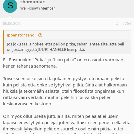
shamaniac
c
S
t
Well-Known Member
i
o
n
06.06.2026
#764
s
:
Ippenator sanoi:
Jos joku täällä hokee, että peli on pitkä, sehän lähtee siitä, että peli
on jostain syystä JUURI HÄNELLE liian pitkä.
Ei. Ensinnäkin "Pitkä" ja "liian pitkä" on eri asioita varmaan
kenen tahansa sanomana.
Toisekseen uskoisin että jokainen pystyy toteamaan pelistä
kuin pelistä että onko se lyhyt vai pitkä. Sinä alat halkomaan
hiuksia ja tekemään asiasta jotain filosofista ongelmaa kun
riittäisi vain vertailu muihin peleihin tai vaikka pelien
keskiarvoiseen kestoon.
On myös ollut useita juttuja siitä, miten pelaajat ei usein
läpäise edes lyhyitä pelejä, joten väittäisin sen perusteella että
ilmeisesti lyhyetkin pelit on suurelle osalle niin pitkiä, ettei