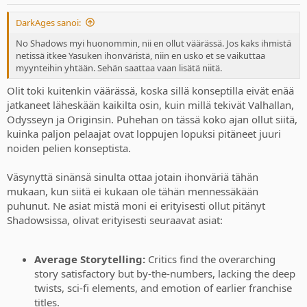
DarkAges sanoi:
No Shadows myi huonommin, nii en ollut väärässä. Jos kaks ihmistä
netissä itkee Yasuken ihonväristä, niin en usko et se vaikuttaa
myynteihin yhtään. Sehän saattaa vaan lisätä niitä.
Olit toki kuitenkin väärässä, koska sillä konseptilla eivät enää
jatkaneet läheskään kaikilta osin, kuin millä tekivät Valhallan,
Odysseyn ja Originsin. Puhehan on tässä koko ajan ollut siitä,
kuinka paljon pelaajat ovat loppujen lopuksi pitäneet juuri
noiden pelien konseptista.
Väsynyttä sinänsä sinulta ottaa jotain ihonväriä tähän
mukaan, kun siitä ei kukaan ole tähän mennessäkään
puhunut. Ne asiat mistä moni ei erityisesti ollut pitänyt
Shadowsissa, olivat erityisesti seuraavat asiat:
Average Storytelling:
Critics find the overarching
story satisfactory but by-the-numbers, lacking the deep
twists, sci-fi elements, and emotion of earlier franchise
titles.