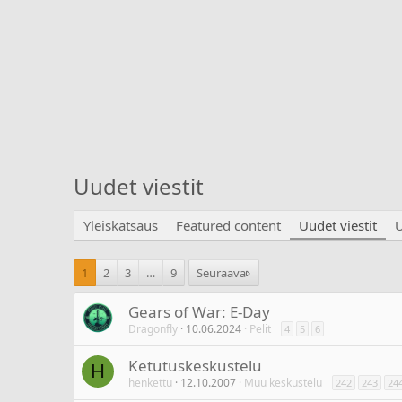
Uudet viestit
Yleiskatsaus
Featured content
Uudet viestit
U
1
2
3
…
9
Seuraava
Gears of War: E-Day
Dragonfly
10.06.2024
Pelit
4
5
6
Ketutuskeskustelu
H
henkettu
12.10.2007
Muu keskustelu
242
243
24