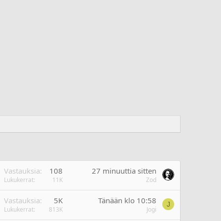
Vastauksia
108
27 minuuttia sitten
Lukukerrat
11K
Zod
Vastauksia
5K
Tänään klo 10:58
J
Lukukerrat
813K
Jogi