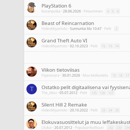
PlayStation 6
kissanpoika
28.06.2026
Pelaaminen
4
5
6
Beast of Reincarnation
HideoMiyamoto
Sunnuntai klo 10:47
Pelit
2
Grand Theft Auto VI
HideoMiyamoto
02.10.2023
Pelit
72
73
74
Viikon tietoviisas
Pajavasara
30.01.2026
Muu keskustelu
15
16
17
Ostatko pelit digitaalisena vai fyysisen
T
The_Akzu
05.07.2012
Pelit
125
126
127
Silent Hill 2 Remake
HideoMiyamoto
20.10.2022
Pelit
23
24
25
Elokuvasuosittelut ja muu leffakeskus
Ulukai
20.07.2012
Populaarikulttuuri
232
233
234