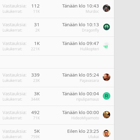
Vastauksia
112
Tänään klo 10:43
Lukukerrat
11K
Murdoc
Vastauksia
31
Tänään klo 10:13
Lukukerrat
2K
Dragonfly
Vastauksia
1K
Tänään klo 09:47
Lukukerrat
221K
Hulikopteri
Vastauksia
339
Tänään klo 05:24
Lukukerrat
23K
Pajavasara
Vastauksia
3K
Tänään klo 00:04
R
Lukukerrat
344K
ripulipamaus
Vastauksia
492
Tänään klo 00:00
Lukukerrat
71K
HideoMiyamoto
Vastauksia
5K
Eilen klo 23:25
Lukukerrat
759K
Ulukai