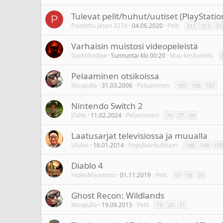
Tulevat pelit/huhut/uutiset (PlayStati
P
Poistettu jäsen 3274
04.06.2020
Pelit
311
312
31
Varhaisin muistosi videopeleistä
DarkShadow
Sunnuntai klo 00:20
Muu keskustelu
Pelaaminen otsikoissa
Nisupulla
31.03.2006
Pelaaminen
105
106
107
Nintendo Switch 2
JTahti
11.02.2024
Pelaaminen
76
77
78
Laatusarjat televisiossa ja muualla
Ulukai
16.01.2014
Populaarikulttuuri
148
149
150
Diablo 4
HideoMiyamoto
01.11.2019
Pelit
57
58
59
Ghost Recon: Wildlands
Nisupulla
19.09.2015
Pelit
19
20
21