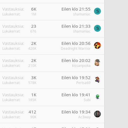
Vastauksia
6K
Eilen klo 21:55
S
Lukukerrat
1M
shamaniac
Vastauksia
23
Eilen klo 21:33
S
Lukukerrat
676
shamaniac
Vastauksia
2K
Eilen klo 20:56
Lukukerrat
426K
Deadnight Warrior
Vastauksia
2K
Eilen klo 20:02
Lukukerrat
210K
kissanpoika
Vastauksia
3K
Eilen klo 19:52
Lukukerrat
578K
Pertsa69
Vastauksia
1K
Eilen klo 19:41
Lukukerrat
185K
Subi
Vastauksia
412
Eilen klo 19:34
Lukukerrat
90K
Ac3way