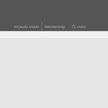
Kirjaudu sisään
Rekisteröidy
Haku