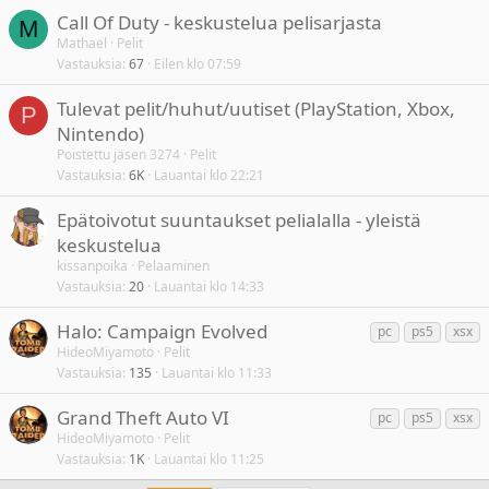
e
Call Of Duty - keskustelua pelisarjasta
M
e
Mathael
Pelit
t
Vastauksia
67
Eilen klo 07:59
Tulevat pelit/huhut/uutiset (PlayStation, Xbox,
P
Nintendo)
Poistettu jäsen 3274
Pelit
Vastauksia
6K
Lauantai klo 22:21
Epätoivotut suuntaukset pelialalla - yleistä
keskustelua
kissanpoika
Pelaaminen
Vastauksia
20
Lauantai klo 14:33
T
Halo: Campaign Evolved
pc
ps5
xsx
u
HideoMiyamoto
Pelit
Vastauksia
135
Lauantai klo 11:33
n
n
T
Grand Theft Auto VI
pc
ps5
xsx
i
u
HideoMiyamoto
Pelit
s
Vastauksia
1K
Lauantai klo 11:25
n
t
n