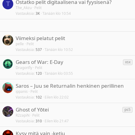
Ostatko pelit digitaalisena vai fyysisenä?
s
T
t
The_Akzu
Pelit
t
Vastauksia
3K
Tänään klo 10:54
e
e
t
Viimeksi pelatut pelit
pelle
Pelit
Vastauksia
537
Tänään klo 10:52
T
Gears of War: E-Day
xsx
u
Dragonfly
Pelit
Vastauksia
120
Tänään klo 03:55
n
n
Saros – Juu se Returnalin henkinen perillinen
i
ippanis
Pelit
s
Vastauksia
102
Eilen klo 22:02
t
e
T
Ghost of Yōtei
ps5
e
u
R2zapiN
Pelit
t
Vastauksia
310
Eilen klo 21:47
n
n
Kysy mitä vain -ketju
i